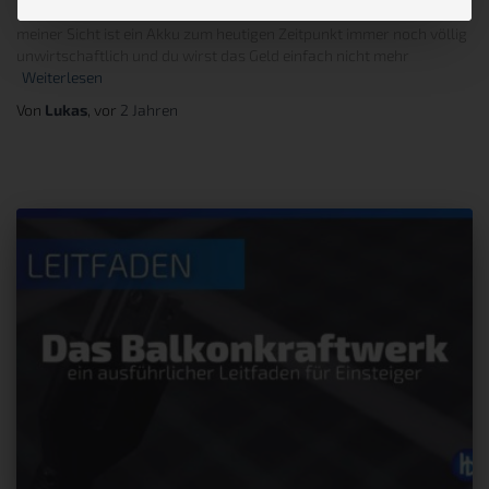
immer noch völlig ohne Akku oder sonst irgendwas. Denn aus
meiner Sicht ist ein Akku zum heutigen Zeitpunkt immer noch völlig
unwirtschaftlich und du wirst das Geld einfach nicht mehr
Weiterlesen
Von
Lukas
, vor
2 Jahren