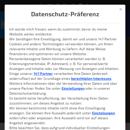
Mit die
Datenschutz-Präferenz
Ich würde mich freuen, wenn du zustimmst, bevor du meine
Naviga
Website weiter entdeckst.
Wir benötigen Ihre Einwilligung, damit wir und unsere 147 Partner
Cookies und andere Technologien verwenden können, um Ihnen
relevante Inhalte und Werbung zu liefern. Auf diese Weise
finanzieren und optimieren wir unsere Website.
Personenbezogene Daten können verarbeitet werden (z. B.
Aus dem Leben
Erkennungsmerkmale, IP-Adressen), z. B. für personalisierte
Anzeigen und Inhalte oder zur Messung von Anzeigen und Inhalten.
Einige unserer
147 Partner
verarbeiten Ihre Daten (jederzeit
Manche Themen lassen sich schwer einsortieren.
widerrufbar) auf der Grundlage eines
berechtigten Interesses
.
Aus diesem Grund gibt es hier die Kategorie Aus
Weitere Informationen über die Verwendung Ihrer Daten und über
unsere Partner finden Sie unter
Einstellungen
oder in unserer
dem Leben. Hier findest du Beiträge zu
Datenschutzerklärung.
Blogparaden, allgemeinen Themen und vieles mehr.
Es besteht keine Verpflichtung, der Verarbeitung Ihrer Daten
zuzustimmen, um dieses Angebot zu nutzen.
Wir können bestimmte Inhalte nicht ohne Ihre Einwilligung
anzeigen. Sie können Ihre Auswahl jederzeit unter
Einstellungen
widerrufen oder anpassen. Ihre Auswahl wird nur auf dieses
Angebot angewendet.
Bitte beachten Sie, dass aufgrund individueller Einstellungen