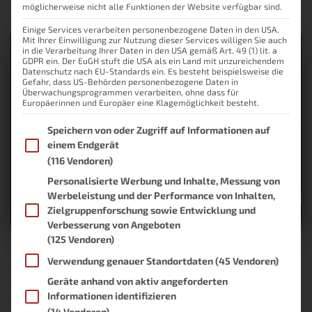
möglicherweise nicht alle Funktionen der Website verfügbar sind.
Einige Services verarbeiten personenbezogene Daten in den USA.
Mit Ihrer Einwilligung zur Nutzung dieser Services willigen Sie auch
in die Verarbeitung Ihrer Daten in den USA gemäß Art. 49 (1) lit. a
GDPR ein. Der EuGH stuft die USA als ein Land mit unzureichendem
Datenschutz nach EU-Standards ein. Es besteht beispielsweise die
Gefahr, dass US-Behörden personenbezogene Daten in
Überwachungsprogrammen verarbeiten, ohne dass für
Europäerinnen und Europäer eine Klagemöglichkeit besteht.
Im Folgenden finden Sie eine Liste der Zwecke des IAB Transpare
Speichern von oder Zugriff auf Informationen auf
einem Endgerät
(116 Vendoren)
Personalisierte Werbung und Inhalte, Messung von
Werbeleistung und der Performance von Inhalten,
Zielgruppenforschung sowie Entwicklung und
Verbesserung von Angeboten
(125 Vendoren)
Jahresrückblick 2025
Verwendung genauer Standortdaten
(45 Vendoren)
Geräte anhand von aktiv angeforderten
Wieder einmal ein Jahr, das sich dem Ende neigt. Ein guter
Informationen identifizieren
Zeitpunkt, um an eine Tradition zu erinnern, die es bei mir seit dem
(14 Vendoren)