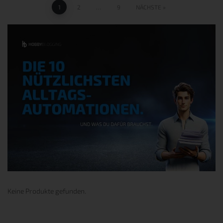
1
2
…
9
NÄCHSTE
Keine Produkte gefunden.