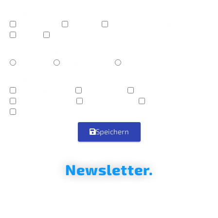
Deine Plattform?
Raspberry Pi
Proxmox
Mini PC (z. B. Intel NUC)
Server
NAS (z. B. Synology)
Dein Erfahrungslevel?
Einsteiger
Fortgeschritten
Pro
Deine Interessen?
Energie & Heizen
Beleuchtung
Sicherheit
Automationslogik
Elektromobilität
Dashboards & UI
Produkttests
Speichern
Newsletter.