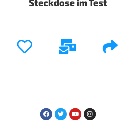
Steckdose im Test
Folge mir
Newsletter
Teilen
Folge mir auf
Sichere dir
Teile die besten
Social Media und
meinen Smart
Inhalte mit deiner
beteilige dich
Home Newsletter
Community und
aktiv am
und bleibe auf
diskutiert
Austausch.
dem Laufenden.
gemeinsam.