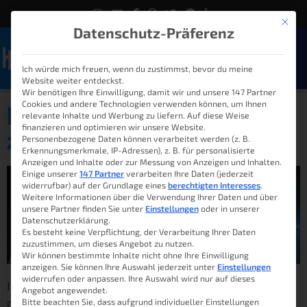
Mit die
Datenschutz-Präferenz
Ich würde mich freuen, wenn du zustimmst, bevor du meine
Naviga
Website weiter entdeckst.
Wir benötigen Ihre Einwilligung, damit wir und unsere 147 Partner
Cookies und andere Technologien verwenden können, um Ihnen
Deine Empfehlung
relevante Inhalte und Werbung zu liefern. Auf diese Weise
finanzieren und optimieren wir unsere Website.
zählt
Personenbezogene Daten können verarbeitet werden (z. B.
Erkennungsmerkmale, IP-Adressen), z. B. für personalisierte
Anzeigen und Inhalte oder zur Messung von Anzeigen und Inhalten.
Einige unserer
147 Partner
verarbeiten Ihre Daten (jederzeit
widerrufbar) auf der Grundlage eines
berechtigten Interesses
.
Weitere Informationen über die Verwendung Ihrer Daten und über
unsere Partner finden Sie unter
Einstellungen
oder in unserer
Datenschutzerklärung.
Es besteht keine Verpflichtung, der Verarbeitung Ihrer Daten
zuzustimmen, um dieses Angebot zu nutzen.
Wir können bestimmte Inhalte nicht ohne Ihre Einwilligung
anzeigen. Sie können Ihre Auswahl jederzeit unter
Einstellungen
widerrufen oder anpassen. Ihre Auswahl wird nur auf dieses
In einer Welt voller Informationen ist es oft schwer,
Angebot angewendet.
den wirklich nützlichen Inhalt zu finden – aber wenn
Bitte beachten Sie, dass aufgrund individueller Einstellungen