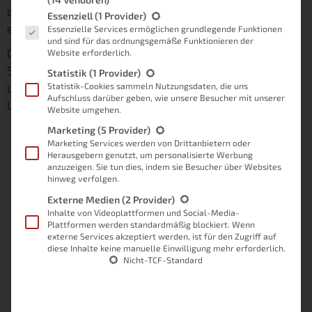
dass noch mehr Menschen von nützlichen Tipps und
Es folgt eine Liste der Service-Gruppen, für die eine Einwilligung
Essenziell
(1 Provider)
ehrlichen Erfahrungsberichten profitieren können.
Essenzielle Services ermöglichen grundlegende Funktionen
und sind für das ordnungsgemäße Funktionieren der
Gemeinsam können wir den Wissensschatz rund um
Website erforderlich.
Smart Home und Elektromobilität größer machen –
Statistik
(1 Provider)
und ihn mit der Welt teilen. Vielen Dank für deine
Statistik-Cookies sammeln Nutzungsdaten, die uns
Aufschluss darüber geben, wie unsere Besucher mit unserer
Unterstützung.
Website umgehen.
Marketing
(5 Provider)
Marketing Services werden von Drittanbietern oder
Ich habe mich von deinem Projekt inspirieren lassen.
Herausgebern genutzt, um personalisierte Werbung
anzuzeigen. Sie tun dies, indem sie Besucher über Websites
hinweg verfolgen.
Blog-Leser
Externe Medien
(2 Provider)
per Kommentar
Inhalte von Videoplattformen und Social-Media-
Plattformen werden standardmäßig blockiert. Wenn
externe Services akzeptiert werden, ist für den Zugriff auf
Wenn nicht sogar einer der besten Smart Home
diese Inhalte keine manuelle Einwilligung mehr erforderlich.
Blogs im deutschen Raum.
Nicht-TCF-Standard
Martin Rechsteiner
Blogger & Podcaster