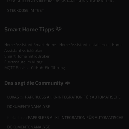
IKEA GRILLPLATS IN HOME ASSISTANT: GÜNSTIGE MATTER-
STECKDOSE IM TEST
Smart Home Tipps 💡
Home Assistant Smart Home
||
Home Assistant installieren
||
Home
Assistant vs ioBroker
Smart Home mit ioBroker
Elektroauto im Alltag
MQTT Basics
||
GitHub-Einführung
Das sagt die Community 📣
LUKAS
zu
PAPERLESS AI: KI-INTEGRATION FÜR AUTOMATISCHE
DOKUMENTENANALYSE
El Barto
zu
PAPERLESS AI: KI-INTEGRATION FÜR AUTOMATISCHE
DOKUMENTENANALYSE