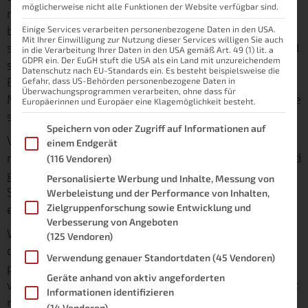
möglicherweise nicht alle Funktionen der Website verfügbar sind.
man ihn entdeckt, möchte man ihn nicht für sich
behalten. So geht es mir mit meinem Blog. Ich
Einige Services verarbeiten personenbezogene Daten in den USA.
Mit Ihrer Einwilligung zur Nutzung dieser Services willigen Sie auch
schreibe hier mit Leidenschaft über Smart Home und
in die Verarbeitung Ihrer Daten in den USA gemäß Art. 49 (1) lit. a
GDPR ein. Der EuGH stuft die USA als ein Land mit unzureichendem
seit einiger Zeit auch über Elektromobilität, um
Datenschutz nach EU-Standards ein. Es besteht beispielsweise die
Erfahrungen zu teilen, Wissen weiterzugeben und
Gefahr, dass US-Behörden personenbezogene Daten in
Überwachungsprogrammen verarbeiten, ohne dass für
Menschen zu inspirieren, ihren Alltag mit Technologie
Europäerinnen und Europäer eine Klagemöglichkeit besteht.
smarter und einfacher zu gestalten.
Im Folgenden finden Sie eine Liste der Zwecke des IAB Transpare
Speichern von oder Zugriff auf Informationen auf
Vielleicht hat dir der eine oder andere Beitrag auf
einem Endgerät
meinem Blog schon geholfen oder dich inspiriert. Und
(116 Vendoren)
genau das ist mein größtes Ziel: Wissen, das nicht in
Personalisierte Werbung und Inhalte, Messung von
Schubladen verschwindet, sondern Menschen
Werbeleistung und der Performance von Inhalten,
erreicht und ihnen den Alltag erleichtert.
Zielgruppenforschung sowie Entwicklung und
Verbesserung von Angeboten
Wenn dir mein Blog gefällt und du denkst, dass auch
(125 Vendoren)
deine Freunde, Kollegen oder Familie davon
Verwendung genauer Standortdaten
(45 Vendoren)
profitieren könnten, würde ich mich riesig freuen,
Geräte anhand von aktiv angeforderten
wenn du ihn weiterempfiehlst. Jede Empfehlung hilft
Informationen identifizieren
nicht nur meinem Blog zu wachsen, sondern auch,
(14 Vendoren)