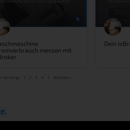
schmaschine
Dein ioBr
romverbrauch messen mit
Broker
« Vorherige
1
2
3
4
5
Nächste »
r.