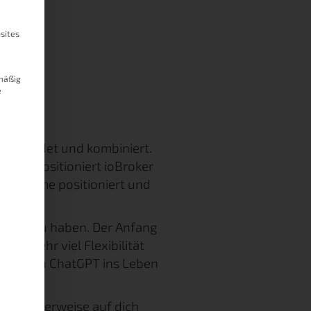
sites
mäßig
e
verbindet und kombiniert.
nHAB
positioniert ioBroker
mart Home positioniert und
chieden zu haben. Der Anfang
 es sehr viel Flexibilität
asis von ChatGPT ins Leben
möglicherweise auf dich