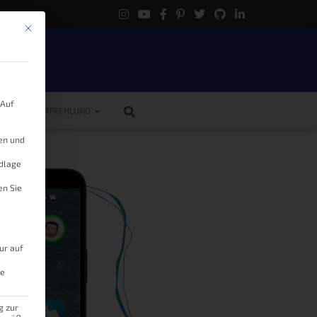
Mit diesem Button wird der Dialog geschlossen. Seine Funktionalität ist 
.
 Auf
ME
EMPFEHLUNG
gen und
ndlage
en Sie
ur auf
le
g zur