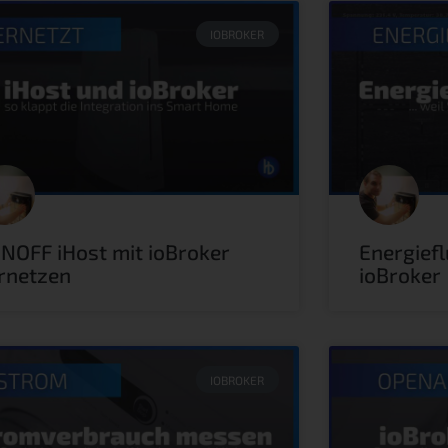
IOBROKER
NOFF iHost mit ioBroker
Energief
rnetzen
ioBroker
IOBROKER