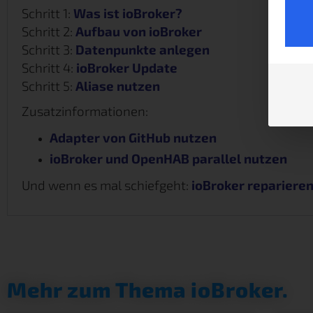
Schritt 1:
Was ist ioBroker?
Schritt 2:
Aufbau von ioBroker
Schritt 3:
Datenpunkte anlegen
Schritt 4:
ioBroker Update
Schritt 5:
Aliase nutzen
Zusatzinformationen:
Adapter von GitHub nutzen
ioBroker und OpenHAB parallel nutzen
Und wenn es mal schiefgeht:
ioBroker repariere
Mehr zum Thema ioBroker.