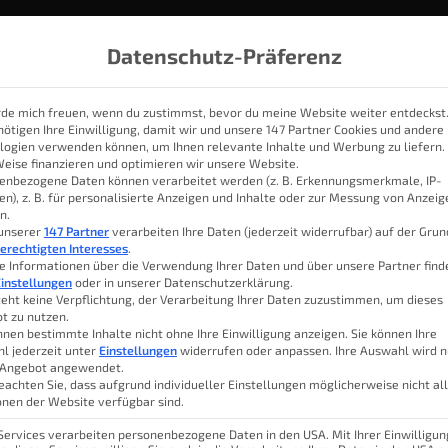
Datenschutz-Präferenz
rde mich freuen, wenn du zustimmst, bevor du meine Website weiter entdeckst
nötigen Ihre Einwilligung, damit wir und unsere 147 Partner Cookies und andere
logien verwenden können, um Ihnen relevante Inhalte und Werbung zu liefern.
IOBROKER
THEMEN
KATEGORIEN
SMART HOME SYSTE
Weise finanzieren und optimieren wir unsere Website.
enbezogene Daten können verarbeitet werden (z. B. Erkennungsmerkmale, IP-
en), z. B. für personalisierte Anzeigen und Inhalte oder zur Messung von Anzei
n.
 unserer
147 Partner
verarbeiten Ihre Daten (jederzeit widerrufbar) auf der Gru
erechtigten Interesses
.
e Informationen über die Verwendung Ihrer Daten und über unsere Partner find
instellungen
oder in unserer Datenschutzerklärung.
teht keine Verpflichtung, der Verarbeitung Ihrer Daten zuzustimmen, um dieses
er.
t zu nutzen.
nnen bestimmte Inhalte nicht ohne Ihre Einwilligung anzeigen. Sie können Ihre
l jederzeit unter
Einstellungen
widerrufen oder anpassen. Ihre Auswahl wird n
oker-Welt. In dieser Ecke
 Angebot angewendet.
eachten Sie, dass aufgrund individueller Einstellungen möglicherweise nicht al
torials, sondern auch
onen der Website verfügbar sind.
enn es um die Magie der
 Services verarbeiten personenbezogene Daten in den USA. Mit Ihrer Einwilligun
z gleich, ob du ein