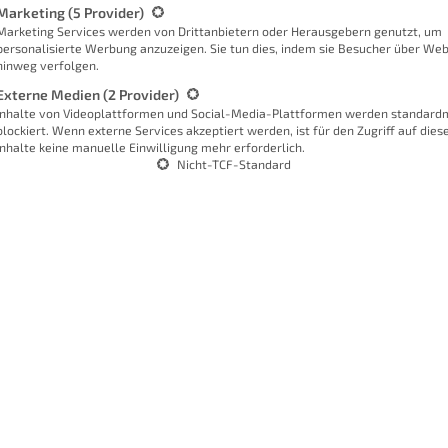
Marketing
(5 Provider)
Marketing Services werden von Drittanbietern oder Herausgebern genutzt, um
personalisierte Werbung anzuzeigen. Sie tun dies, indem sie Besucher über Web
hinweg verfolgen.
Externe Medien
(2 Provider)
Inhalte von Videoplattformen und Social-Media-Plattformen werden standard
blockiert. Wenn externe Services akzeptiert werden, ist für den Zugriff auf dies
Inhalte keine manuelle Einwilligung mehr erforderlich.
Nicht-TCF-Standard
schiedliche Geräte in deinem
Smart Home
miteinander 
nweg eine Hausautomation zu erstellen. Ähnlich wie
Ope
isch gesehen über alle anderen Zentralen in deinem S
er ioBroker App kannst du dann alle Geräte steuern.
 Jahren ein und bin froh, mich für dieses System ents
e ich dieses System zur Hausautomation. Vor allem, weil
ät hat es mir sogar erlaubt, einen eigenen
Chatbot
auf B
verschiedene Dinge gemacht werden.
 du
ioBroker installieren
kannst und welche Projekte 