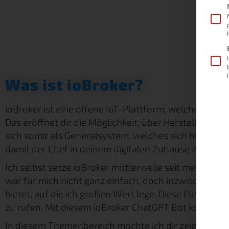
Was ist ioBroker?
ioBroker ist eine offene IoT-Plattform, welche unter
Das eröffnet dir die Möglichkeit, über Hersteller hi
sich somit als Generalsystem, welches sich hierarch
damit der Chef in deinem digitalen Zuhause ist. In d
Ich selbst setze ioBroker mittlerweile seit mehreren
war für mich nicht ganz einfach, doch inzwischen lieb
bietet, auf die ich großen Wert lege. Diese Flexibilit
zu rufen. Mit diesem ioBroker ChatGPT Bot können 
In diesem Themenbereich möchte ich dir zeigen, wie