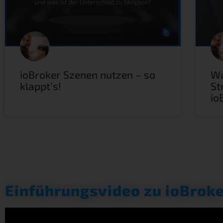
ioBroker Szenen nutzen – so
Wa
klappt’s!
St
io
Einführungsvideo zu ioBroke