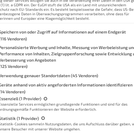
g dieser Services willigen Sie auch in die Verarbeitung Ihrer Daten in den USA
 (1) lit. a GDPR ein. Der EuGH stuft die USA als ein Land mit unzureichendem
ier findest du Inspiration
chutz nach EU-Standards ein. Es besteht beispielsweise die Gefahr, dass US-B
nd vernetztes Paradies zu
enbezogene Daten in Überwachungsprogrammen verarbeiten, ohne dass für
erinnen und Europäer eine Klagemöglichkeit besteht.
wir gemeinsam die
Smart Home-Träume wahr
genden finden Sie eine Liste der Zwecke des IAB Transparency and Con
Speichern von oder Zugriff auf Informationen auf einem Endgerät
(116 Vendoren)
Personalisierte Werbung und Inhalte, Messung von Werbeleistung un
Performance von Inhalten, Zielgruppenforschung sowie Entwicklung 
Verbesserung von Angeboten
(125 Vendoren)
Verwendung genauer Standortdaten
(45 Vendoren)
Interessen
Geräte anhand von aktiv angeforderten Informationen identifizieren
(14 Vendoren)
gt eine Liste der Service-Gruppen, für die eine Einwilligung erteilt we
Vorname
Essenziell
(1 Provider)
Essenzielle Services ermöglichen grundlegende Funktionen und sind für das
ordnungsgemäße Funktionieren der Website erforderlich.
E-Mail*
Statistik
(1 Provider)
Statistik-Cookies sammeln Nutzungsdaten, die uns Aufschluss darüber geben, 
unsere Besucher mit unserer Website umgehen.