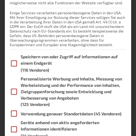
möglicherweise nicht alle Funktionen der Website verfügbar sind.
die Frage habe auch ich mir gestellt. Ich persönlich habe damit
begonnen, mir ein Grundgerüst für eine Seite zu schreiben. Ein
Einige Services verarbeiten personenbezogene Daten in den USA.
Menü entworfen, ein Layout gemacht, usw. Erst als
Weiterlesen
Mit Ihrer Einwilligung zur Nutzung dieser Services willigen Sie auch
in die Verarbeitung Ihrer Daten in den USA gemäß Art. 49 (1) lit. a
Von
Lukas
, vor
10 Jahren
GDPR ein. Der EuGH stuft die USA als ein Land mit unzureichendem
Datenschutz nach EU-Standards ein. Es besteht beispielsweise die
Gefahr, dass US-Behörden personenbezogene Daten in
Überwachungsprogrammen verarbeiten, ohne dass für
Europäerinnen und Europäer eine Klagemöglichkeit besteht.
Miracast – Bildschirm übertragen
Im Folgenden finden Sie eine Liste der Zwecke des IAB Transpare
Speichern von oder Zugriff auf Informationen auf
einem Endgerät
Miracast überträgt deinen
(116 Vendoren)
Bildschirm völlig ohne Kabel
Personalisierte Werbung und Inhalte, Messung von
Werbeleistung und der Performance von Inhalten,
Zielgruppenforschung sowie Entwicklung und
Den eigenen Bildschirm übertragen, kann in einigen Situationen
Verbesserung von Angeboten
nützlich sein. Man hält eine Präsentation, stellt einer Person etwas
vor, zeigt Bilder vom letzten Urlaub, … Es gibt unzählige
(125 Vendoren)
Situationen.
Verwendung genauer Standortdaten
(45 Vendoren)
Für all das ist der eigene Monitor oft zu klein oder steht ungünstig,
Geräte anhand von aktiv angeforderten
so dass nicht jeder etwas sehen kann. Schnell kommt man auf die
Informationen identifizieren
Idee, den Bildschirm am Fernseher anzuzeigen. Doch wie kommt
(14 Vendoren)