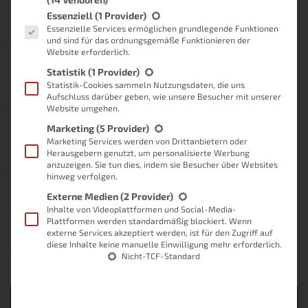
das Bild dorthin?
Es folgt eine Liste der Service-Gruppen, für die eine Einwilligung
Essenziell
(1 Provider)
(mehr …)
Essenzielle Services ermöglichen grundlegende Funktionen
und sind für das ordnungsgemäße Funktionieren der
Von
Lukas
, vor
10 Jahren
Website erforderlich.
Statistik
(1 Provider)
Statistik-Cookies sammeln Nutzungsdaten, die uns
Aufschluss darüber geben, wie unsere Besucher mit unserer
Windows 10: automatische
Website umgehen.
Marketing
(5 Provider)
Neustarts
Marketing Services werden von Drittanbietern oder
Herausgebern genutzt, um personalisierte Werbung
Schon lange waren mir die Neustarts bezüglich den Updates unter
anzuzeigen. Sie tun dies, indem sie Besucher über Websites
Windows 10 ein Dorn im Auge. Es kam bereits vor, dass mein Laptop
hinweg verfolgen.
während einer Veranstaltung einfach neu gestartet hat. Teilweise
Externe Medien
(2 Provider)
waren es sogar größere Updates, welche natürlich auch einige Zeit
Inhalte von Videoplattformen und Social-Media-
in Anspruch genommen haben.
Plattformen werden standardmäßig blockiert. Wenn
externe Services akzeptiert werden, ist für den Zugriff auf
(mehr …)
diese Inhalte keine manuelle Einwilligung mehr erforderlich.
Nicht-TCF-Standard
Von
Lukas
, vor
10 Jahren