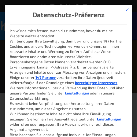
Mit die
Datenschutz-Präferenz
Ich würde mich freuen, wenn du zustimmst, bevor du meine
Naviga
Website weiter entdeckst.
Wir benötigen Ihre Einwilligung, damit wir und unsere 147 Partner
Cookies und andere Technologien verwenden können, um Ihnen
relevante Inhalte und Werbung zu liefern. Auf diese Weise
finanzieren und optimieren wir unsere Website.
Personenbezogene Daten können verarbeitet werden (z. B.
Juni 14, 2016
Erkennungsmerkmale, IP-Adressen), z. B. für personalisierte
Anzeigen und Inhalte oder zur Messung von Anzeigen und Inhalten.
Einige unserer
147 Partner
verarbeiten Ihre Daten (jederzeit
widerrufbar) auf der Grundlage eines
berechtigten Interesses
.
Weitere Informationen über die Verwendung Ihrer Daten und über
unsere Partner finden Sie unter
Einstellungen
oder in unserer
Datenschutzerklärung.
Es besteht keine Verpflichtung, der Verarbeitung Ihrer Daten
zuzustimmen, um dieses Angebot zu nutzen.
Wir können bestimmte Inhalte nicht ohne Ihre Einwilligung
Grundaufbau einer Website
anzeigen. Sie können Ihre Auswahl jederzeit unter
Einstellungen
widerrufen oder anpassen. Ihre Auswahl wird nur auf dieses
Wie komme ich zur eigenen Webseite? Viele stellen sich die Frage,
Angebot angewendet.
wie sie am besten mit ihrer eigenen Website beginnen. Zugegeben,
Bitte beachten Sie, dass aufgrund individueller Einstellungen