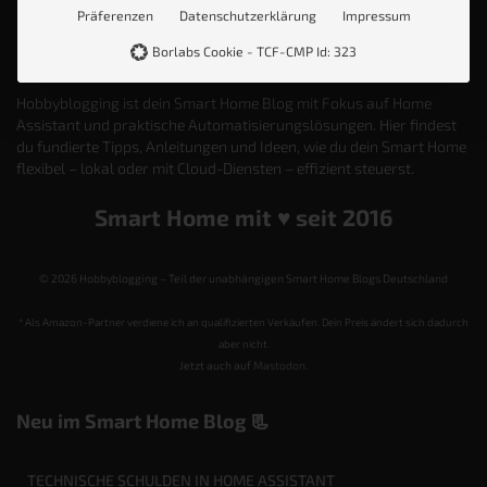
Präferenzen
Datenschutzerklärung
Impressum
Borlabs Cookie - TCF-CMP Id: 323
Hobbyblogging ist dein Smart Home Blog mit Fokus auf Home
Assistant und praktische Automatisierungslösungen. Hier findest
du fundierte Tipps, Anleitungen und Ideen, wie du dein Smart Home
flexibel – lokal oder mit Cloud-Diensten – effizient steuerst.
Smart Home mit ♥️ seit 2016
© 2026 Hobbyblogging – Teil der unabhängigen Smart Home Blogs Deutschland
* Als Amazon-Partner verdiene ich an qualifizierten Verkäufen. Dein Preis ändert sich dadurch
aber nicht.
Jetzt auch auf
Mastodon
.
Neu im Smart Home Blog 📃
TECHNISCHE SCHULDEN IN HOME ASSISTANT