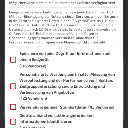
möglicherweise nicht alle Funktionen der Website verfügbar sind.
Einige Services verarbeiten personenbezogene Daten in den USA.
Mit Ihrer Einwilligung zur Nutzung dieser Services willigen Sie auch
in die Verarbeitung Ihrer Daten in den USA gemäß Art. 49 (1) lit. a
GDPR ein. Der EuGH stuft die USA als ein Land mit unzureichendem
Datenschutz nach EU-Standards ein. Es besteht beispielsweise die
Gefahr, dass US-Behörden personenbezogene Daten in
Überwachungsprogrammen verarbeiten, ohne dass für
Europäerinnen und Europäer eine Klagemöglichkeit besteht.
Im Folgenden finden Sie eine Liste der Zwecke des IAB Transpare
Speichern von oder Zugriff auf Informationen auf
einem Endgerät
(116 Vendoren)
iPad als Computerersatz?
Personalisierte Werbung und Inhalte, Messung von
Werbeleistung und der Performance von Inhalten,
Funktioniert das?
Zielgruppenforschung sowie Entwicklung und
Verbesserung von Angeboten
Apple verleiht dem iPad den Notebook-Status. Doch für wen eignet
(125 Vendoren)
sich das iPad als Computerersatz?
Verwendung genauer Standortdaten
(45 Vendoren)
Von
Lukas Knöller
, vor
4 Jahren
Geräte anhand von aktiv angeforderten
Informationen identifizieren
(14 Vendoren)