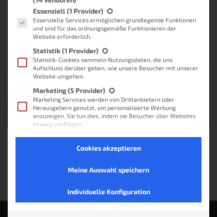
Es folgt eine Liste der Service-Gruppen, für die eine Einwilligung
Essenziell
(1 Provider)
Essenzielle Services ermöglichen grundlegende Funktionen
und sind für das ordnungsgemäße Funktionieren der
Website erforderlich.
Statistik
(1 Provider)
Statistik-Cookies sammeln Nutzungsdaten, die uns
Aufschluss darüber geben, wie unsere Besucher mit unserer
Website umgehen.
Marketing
(5 Provider)
Marketing Services werden von Drittanbietern oder
Herausgebern genutzt, um personalisierte Werbung
anzuzeigen. Sie tun dies, indem sie Besucher über Websites
hinweg verfolgen.
Externe Medien
(2 Provider)
Keine Produkte gefunden.
Cookies akzeptieren
Inhalte von Videoplattformen und Social-Media-
Plattformen werden standardmäßig blockiert. Wenn
externe Services akzeptiert werden, ist für den Zugriff auf
Meine Auswahl speichern
diese Inhalte keine manuelle Einwilligung mehr erforderlich.
Nicht-TCF-Standard
Individuelle Konfiguration