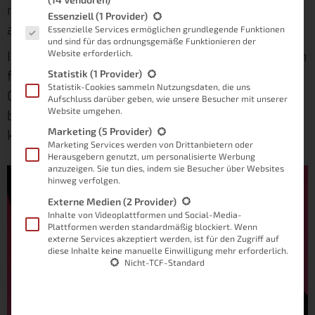
manche Neuerung eher eine Kleinigkeit,
Es folgt eine Liste der Service-Gruppen, für die eine Einwilligung
Essenziell
(1 Provider)
andere Änderungen jedoch ein großer Schritt.
Essenzielle Services ermöglichen grundlegende Funktionen
und sind für das ordnungsgemäße Funktionieren der
In diesem Artikel möchte ich meinen Gedanken
Website erforderlich.
freien Lauf lassen. Ich möchte einem
Statistik
(1 Provider)
Statistik-Cookies sammeln Nutzungsdaten, die uns
Gedankenspiel nachgehen und die Frage
Aufschluss darüber geben, wie unsere Besucher mit unserer
Website umgehen.
beantworten, ob ein iPad als PC-Ersatz dienen
Marketing
(5 Provider)
kann. Und wenn ja, für wen?
Marketing Services werden von Drittanbietern oder
Herausgebern genutzt, um personalisierte Werbung
anzuzeigen. Sie tun dies, indem sie Besucher über Websites
hinweg verfolgen.
Externe Medien
(2 Provider)
Inhalte von Videoplattformen und Social-Media-
Plattformen werden standardmäßig blockiert. Wenn
externe Services akzeptiert werden, ist für den Zugriff auf
diese Inhalte keine manuelle Einwilligung mehr erforderlich.
Nicht-TCF-Standard