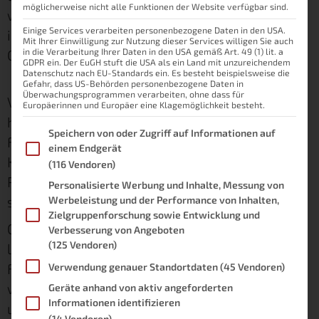
möglicherweise nicht alle Funktionen der Website verfügbar sind.
waren andere ganz aus dem Häuschen. Und
Einige Services verarbeiten personenbezogene Daten in den USA.
ich frage mich nur, kann das iPad als
Mit Ihrer Einwilligung zur Nutzung dieser Services willigen Sie auch
Computerersatz dienen?
in die Verarbeitung Ihrer Daten in den USA gemäß Art. 49 (1) lit. a
GDPR ein. Der EuGH stuft die USA als ein Land mit unzureichendem
Datenschutz nach EU-Standards ein. Es besteht beispielsweise die
Gefahr, dass US-Behörden personenbezogene Daten in
Überwachungsprogrammen verarbeiten, ohne dass für
Versteh mich nicht falsch, die Neuerungen
Europäerinnen und Europäer eine Klagemöglichkeit besteht.
haben mir sehr gefallen. Doch gerade diese
Im Folgenden finden Sie eine Liste der Zwecke des IAB Transpare
Speichern von oder Zugriff auf Informationen auf
Frage geistert mir immer wieder durch den
einem Endgerät
Kopf. Spätestens dann, wenn ich mich an den
(116 Vendoren)
Rechner setze, um einen neuen Artikel zu
Personalisierte Werbung und Inhalte, Messung von
schreiben.
Werbeleistung und der Performance von Inhalten,
Zielgruppenforschung sowie Entwicklung und
Ohne Frage ist gerade das iPad Pro ein
Verbesserung von Angeboten
(125 Vendoren)
leistungsstarkes Gerät, das eine Menge
Funktionen zu bieten hat. Mit dem iPadOS 16
Verwendung genauer Standortdaten
(45 Vendoren)
werden diese Funktionen nochmals
Geräte anhand von aktiv angeforderten
Informationen identifizieren
umfassend erweitert (Quelle:
Apple
). Zwar ist
(14 Vendoren)