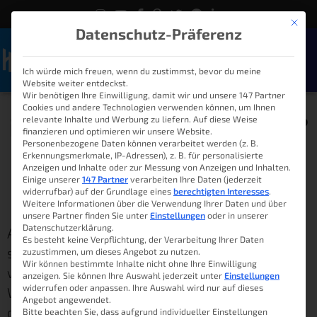
Mit die
Datenschutz-Präferenz
Ich würde mich freuen, wenn du zustimmst, bevor du meine
Naviga
Website weiter entdeckst.
Wir benötigen Ihre Einwilligung, damit wir und unsere 147 Partner
Cookies und andere Technologien verwenden können, um Ihnen
iPad als Computerersatz?
relevante Inhalte und Werbung zu liefern. Auf diese Weise
finanzieren und optimieren wir unsere Website.
Funktioniert das?
Personenbezogene Daten können verarbeitet werden (z. B.
Erkennungsmerkmale, IP-Adressen), z. B. für personalisierte
Anzeigen und Inhalte oder zur Messung von Anzeigen und Inhalten.
Einige unserer
147 Partner
verarbeiten Ihre Daten (jederzeit
widerrufbar) auf der Grundlage eines
berechtigten Interesses
.
Lukas
18. Juni 2022
08:00
Weitere Informationen über die Verwendung Ihrer Daten und über
unsere Partner finden Sie unter
Einstellungen
oder in unserer
Datenschutzerklärung.
Am 06. Juni 2022 war es für viele endlich
Es besteht keine Verpflichtung, der Verarbeitung Ihrer Daten
soweit. Die Apple WWDC fand statt und es
zuzustimmen, um dieses Angebot zu nutzen.
Wir können bestimmte Inhalte nicht ohne Ihre Einwilligung
wurden eine Menge Neuerungen präsentiert.
anzeigen. Sie können Ihre Auswahl jederzeit unter
Einstellungen
widerrufen oder anpassen. Ihre Auswahl wird nur auf dieses
Während auf der einen Seite einige Menschen
Angebot angewendet.
die Neuerungen als zu dünn empfanden,
Bitte beachten Sie, dass aufgrund individueller Einstellungen