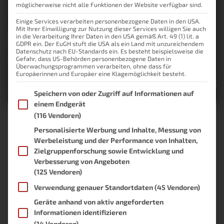
möglicherweise nicht alle Funktionen der Website verfügbar sind.
Einige Services verarbeiten personenbezogene Daten in den USA.
Mit Ihrer Einwilligung zur Nutzung dieser Services willigen Sie auch
in die Verarbeitung Ihrer Daten in den USA gemäß Art. 49 (1) lit. a
GDPR ein. Der EuGH stuft die USA als ein Land mit unzureichendem
Datenschutz nach EU-Standards ein. Es besteht beispielsweise die
Gefahr, dass US-Behörden personenbezogene Daten in
Überwachungsprogrammen verarbeiten, ohne dass für
Europäerinnen und Europäer eine Klagemöglichkeit besteht.
Im Folgenden finden Sie eine Liste der Zwecke des IAB Transpare
Speichern von oder Zugriff auf Informationen auf
einem Endgerät
(116 Vendoren)
Home Assistant Dashboard erklärt:
Personalisierte Werbung und Inhalte, Messung von
Werbeleistung und der Performance von Inhalten,
Views, Cards, Badges &
Zielgruppenforschung sowie Entwicklung und
Anzeigegeräte
Verbesserung von Angeboten
(125 Vendoren)
Hast du dich jemals gefragt, was man mit einem Home Assistant
Verwendung genauer Standortdaten
(45 Vendoren)
Dashboard alles visualisieren kann? Oder steht du vielleicht noch
ganz am Anfang von Home Assistant und möchtest herausfinden,
Geräte anhand von aktiv angeforderten
wie flexibel das System ist? Hier bist du in jedem Fall richtig. In
Informationen identifizieren
diesem Artikel möchte ich mir gemeinsam mit dir
Weiterlesen
(14 Vendoren)