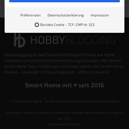
Präferenzen
Datenschutzerklärung
Impressum
Borlabs Cookie - TCF-CMP Id: 323
Hobbyblogging ist dein Smart Home Blog mit Fokus auf Home
Assistant und praktische Automatisierungslösungen. Hier findest
du fundierte Tipps, Anleitungen und Ideen, wie du dein Smart Home
flexibel – lokal oder mit Cloud-Diensten – effizient steuerst.
Smart Home mit ♥️ seit 2016
© 2026 Hobbyblogging – Teil der unabhängigen Smart Home Blogs Deutschland
* Als Amazon-Partner verdiene ich an qualifizierten Verkäufen. Dein Preis ändert sich dadurch
aber nicht.
Jetzt auch auf
Mastodon
.