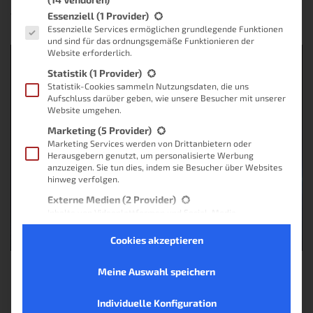
Es folgt eine Liste der Service-Gruppen, für die eine Einwilligung
Essenziell
(1 Provider)
Von
Lukas
, vor
1 Jahr
Essenzielle Services ermöglichen grundlegende Funktionen
und sind für das ordnungsgemäße Funktionieren der
Website erforderlich.
Statistik
(1 Provider)
Statistik-Cookies sammeln Nutzungsdaten, die uns
Aufschluss darüber geben, wie unsere Besucher mit unserer
Website umgehen.
Marketing
(5 Provider)
Marketing Services werden von Drittanbietern oder
Herausgebern genutzt, um personalisierte Werbung
anzuzeigen. Sie tun dies, indem sie Besucher über Websites
hinweg verfolgen.
Externe Medien
(2 Provider)
Inhalte von Videoplattformen und Social-Media-
Plattformen werden standardmäßig blockiert. Wenn
externe Services akzeptiert werden, ist für den Zugriff auf
Cookies akzeptieren
diese Inhalte keine manuelle Einwilligung mehr erforderlich.
Nicht-TCF-Standard
Meine Auswahl speichern
Keine Produkte gefunden.
Individuelle Konfiguration