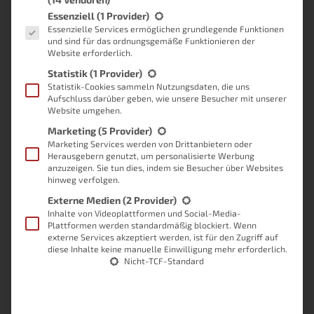
Nein
(0%, 0 Votes)
Es folgt eine Liste der Service-Gruppen, für die eine Einwilligung
Essenziell
(1 Provider)
Essenzielle Services ermöglichen grundlegende Funktionen
Total Voters:
1
und sind für das ordnungsgemäße Funktionieren der
Website erforderlich.
Start Date: 16. Dezember 2025 um 19:15 Uhr
Statistik
(1 Provider)
Statistik-Cookies sammeln Nutzungsdaten, die uns
End Date: Kein Ablaufdatum
Aufschluss darüber geben, wie unsere Besucher mit unserer
Website umgehen.
Wie reist du am liebsten?
Marketing
(5 Provider)
Marketing Services werden von Drittanbietern oder
Im Verbrenner
(67%, 6 Votes)
Herausgebern genutzt, um personalisierte Werbung
anzuzeigen. Sie tun dies, indem sie Besucher über Websites
hinweg verfolgen.
Mit dem E-Auto
(22%, 2 Votes)
Externe Medien
(2 Provider)
Mit der Bahn
(11%, 1 Votes)
Inhalte von Videoplattformen und Social-Media-
Plattformen werden standardmäßig blockiert. Wenn
externe Services akzeptiert werden, ist für den Zugriff auf
Total Voters:
9
diese Inhalte keine manuelle Einwilligung mehr erforderlich.
Nicht-TCF-Standard
Start Date: 25. Oktober 2024 um 16:44 Uhr
End Date: Kein Ablaufdatum