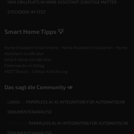
IKEA GRILLPLATS IN HOME ASSISTANT: GÜNSTIGE MATTER-
STECKDOSE IM TEST
Smart Home Tipps 💡
Home Assistant Smart Home
||
Home Assistant installieren
||
Home
Assistant vs ioBroker
Smart Home mit ioBroker
Elektroauto im Alltag
MQTT Basics
||
GitHub-Einführung
Das sagt die Community 📣
LUKAS
zu
PAPERLESS AI: KI-INTEGRATION FÜR AUTOMATISCHE
DOKUMENTENANALYSE
El Barto
zu
PAPERLESS AI: KI-INTEGRATION FÜR AUTOMATISCHE
DOKUMENTENANALYSE