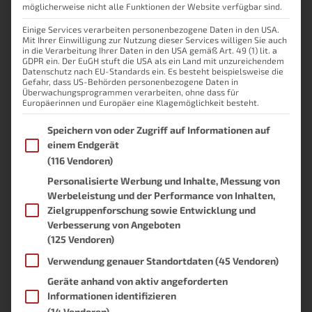
möglicherweise nicht alle Funktionen der Website verfügbar sind.
Umfragen
Einige Services verarbeiten personenbezogene Daten in den USA.
Mit Ihrer Einwilligung zur Nutzung dieser Services willigen Sie auch
Braucht hobbyblogging.de ein Forum/eine
in die Verarbeitung Ihrer Daten in den USA gemäß Art. 49 (1) lit. a
GDPR ein. Der EuGH stuft die USA als ein Land mit unzureichendem
Community?
Datenschutz nach EU-Standards ein. Es besteht beispielsweise die
Gefahr, dass US-Behörden personenbezogene Daten in
Überwachungsprogrammen verarbeiten, ohne dass für
Nein
(100%, 1 Votes)
Europäerinnen und Europäer eine Klagemöglichkeit besteht.
Ja
(0%, 0 Votes)
Im Folgenden finden Sie eine Liste der Zwecke des IAB Transpare
Speichern von oder Zugriff auf Informationen auf
einem Endgerät
Total Voters:
1
(116 Vendoren)
Personalisierte Werbung und Inhalte, Messung von
Start Date: 16. Dezember 2025 um 19:15 Uhr
Werbeleistung und der Performance von Inhalten,
End Date: Kein Ablaufdatum
Zielgruppenforschung sowie Entwicklung und
Verbesserung von Angeboten
Sollten Inhalte im Blog weiterhin ohne KI
(125 Vendoren)
geschrieben sein?
Verwendung genauer Standortdaten
(45 Vendoren)
Geräte anhand von aktiv angeforderten
Ja
(100%, 1 Votes)
Informationen identifizieren
(14 Vendoren)