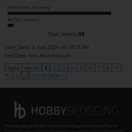
Nein
(95%, 56 Votes)
Ja
(5%, 3 Votes)
Total Voters:
59
Start Date: 3. Juni 2024 um 18:11 Uhr
End Date: Kein Ablaufdatum
Seite 1 von 14
1
2
3
4
5
6
7
8
9
10
»
...
Letzte Seite »
Hobbyblogging ist dein Smart Home Blog mit Fokus auf Home
Assistant und praktische Automatisierungslösungen. Hier findest