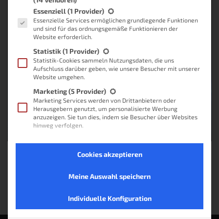
Es folgt eine Liste der Service-Gruppen, für die eine Einwilligung
Essenziell
(1 Provider)
Essenzielle Services ermöglichen grundlegende Funktionen
und sind für das ordnungsgemäße Funktionieren der
Website erforderlich.
Statistik
(1 Provider)
Statistik-Cookies sammeln Nutzungsdaten, die uns
Aufschluss darüber geben, wie unsere Besucher mit unserer
Website umgehen.
Marketing
(5 Provider)
Marketing Services werden von Drittanbietern oder
Herausgebern genutzt, um personalisierte Werbung
anzuzeigen. Sie tun dies, indem sie Besucher über Websites
hinweg verfolgen.
Externe Medien
(2 Provider)
Inhalte von Videoplattformen und Social-Media-
Cookies akzeptieren
Plattformen werden standardmäßig blockiert. Wenn
Keine Produkte gefunden.
externe Services akzeptiert werden, ist für den Zugriff auf
diese Inhalte keine manuelle Einwilligung mehr erforderlich.
Meine Auswahl speichern
Nicht-TCF-Standard
Individuelle Konfiguration