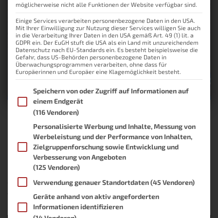
möglicherweise nicht alle Funktionen der Website verfügbar sind.
Einige Services verarbeiten personenbezogene Daten in den USA.
Mit Ihrer Einwilligung zur Nutzung dieser Services willigen Sie auch
in die Verarbeitung Ihrer Daten in den USA gemäß Art. 49 (1) lit. a
GDPR ein. Der EuGH stuft die USA als ein Land mit unzureichendem
Datenschutz nach EU-Standards ein. Es besteht beispielsweise die
Gefahr, dass US-Behörden personenbezogene Daten in
Überwachungsprogrammen verarbeiten, ohne dass für
Europäerinnen und Europäer eine Klagemöglichkeit besteht.
Im Folgenden finden Sie eine Liste der Zwecke des IAB Transpare
Speichern von oder Zugriff auf Informationen auf
einem Endgerät
(116 Vendoren)
Mein AI-Workflow im Smart Home
Personalisierte Werbung und Inhalte, Messung von
Werbeleistung und der Performance von Inhalten,
Kennst du diese ganzen „Wie ich mit ChatGPT reich wurde“-
Zielgruppenforschung sowie Entwicklung und
Postings auf Social Media? Genau das wird es hier nicht! Ich will dir
Verbesserung von Angeboten
in meinem Artikel zeigen, wie ich mir einen AI-Workflow gebaut
(125 Vendoren)
habe, der mich im Alltag unterstützt. Ein Workflow, der mir mehr
Arbeit abnimmt als er mir verschafft. Und
Weiterlesen
Verwendung genauer Standortdaten
(45 Vendoren)
Von
Lukas
, vor
2 Monaten
Geräte anhand von aktiv angeforderten
Informationen identifizieren
(14 Vendoren)