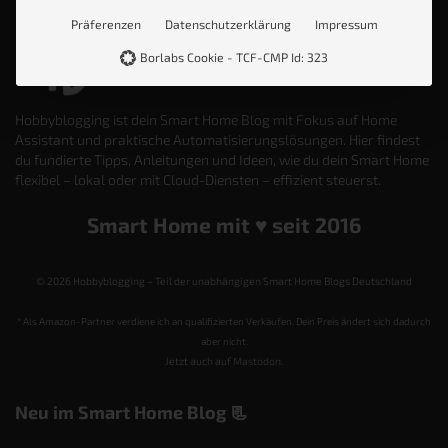
Präferenzen
Datenschutzerklärung
Impressum
Borlabs Cookie - TCF-CMP Id: 323
Hobbyblogging ist dein Smart Home Blog mit Fokus auf Home
Assistant und praktische Automatisierungslösungen. Hier findest
du fundierte Tipps, Anleitungen und Ideen, wie du dein Smart Home
flexibel – lokal oder mit Cloud-Diensten – effizient steuerst.
Smart Home mit ♥️ seit 2016
© 2026 Hobbyblogging – Teil der unabhängigen Smart Home Blogs Deutschland
* Als Amazon-Partner verdiene ich an qualifizierten Verkäufen. Dein Preis ändert sich dadurch
aber nicht.
Jetzt auch auf
Mastodon
.
Neu im Smart Home Blog 📃