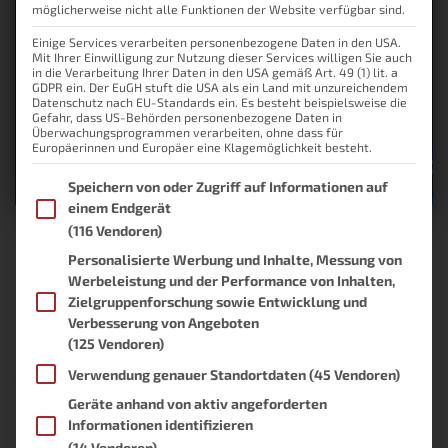
möglicherweise nicht alle Funktionen der Website verfügbar sind.
Einige Services verarbeiten personenbezogene Daten in den USA.
Mit Ihrer Einwilligung zur Nutzung dieser Services willigen Sie auch
in die Verarbeitung Ihrer Daten in den USA gemäß Art. 49 (1) lit. a
GDPR ein. Der EuGH stuft die USA als ein Land mit unzureichendem
Datenschutz nach EU-Standards ein. Es besteht beispielsweise die
Gefahr, dass US-Behörden personenbezogene Daten in
Überwachungsprogrammen verarbeiten, ohne dass für
Europäerinnen und Europäer eine Klagemöglichkeit besteht.
Im Folgenden finden Sie eine Liste der Zwecke des IAB Transpare
Speichern von oder Zugriff auf Informationen auf
einem Endgerät
(116 Vendoren)
Home Assistant installieren:
Personalisierte Werbung und Inhalte, Messung von
Werbeleistung und der Performance von Inhalten,
Schritt-für-Schritt-Anleitung
Zielgruppenforschung sowie Entwicklung und
(2026)
Verbesserung von Angeboten
(125 Vendoren)
Du willst Home Assistant installieren und dein Smart Home selbst
Verwendung genauer Standortdaten
(45 Vendoren)
verwalten? Dann bist du hier genau richtig. In diesem Artikel zeige
ich dir, wie du Home Assistant vor allem auf Proxmox einrichtest.
Geräte anhand von aktiv angeforderten
Ich selbst nutze Home Assistant seit einigen Wochen und habe den
Informationen identifizieren
Umstieg genau dokumentiert. Damit bekommst du eine
Weiterlesen
(14 Vendoren)