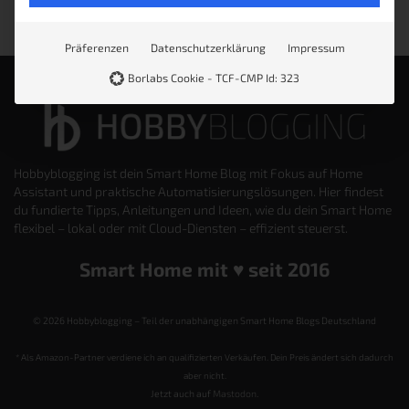
Präferenzen
Datenschutzerklärung
Impressum
Borlabs Cookie - TCF-CMP Id: 323
Hobbyblogging ist dein Smart Home Blog mit Fokus auf Home
Assistant und praktische Automatisierungslösungen. Hier findest
du fundierte Tipps, Anleitungen und Ideen, wie du dein Smart Home
flexibel – lokal oder mit Cloud-Diensten – effizient steuerst.
Smart Home mit ♥️ seit 2016
© 2026 Hobbyblogging – Teil der unabhängigen Smart Home Blogs Deutschland
* Als Amazon-Partner verdiene ich an qualifizierten Verkäufen. Dein Preis ändert sich dadurch
aber nicht.
Jetzt auch auf
Mastodon
.