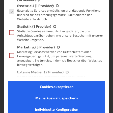
Es folgt eine Liste der Service-Gruppen, für die eine Einwilligung
Essenziell
(1 Provider)
Von
Lukas Knöller
, vor
2 Jahren
Essenzielle Services ermöglichen grundlegende Funktionen
und sind für das ordnungsgemäße Funktionieren der
Website erforderlich.
Statistik
(1 Provider)
Statistik-Cookies sammeln Nutzungsdaten, die uns
Aufschluss darüber geben, wie unsere Besucher mit unserer
Website umgehen.
Marketing
(5 Provider)
Marketing Services werden von Drittanbietern oder
Herausgebern genutzt, um personalisierte Werbung
anzuzeigen. Sie tun dies, indem sie Besucher über Websites
hinweg verfolgen.
Externe Medien
(2 Provider)
Inhalte von Videoplattformen und Social-Media-
Plattformen werden standardmäßig blockiert. Wenn
externe Services akzeptiert werden, ist für den Zugriff auf
Cookies akzeptieren
diese Inhalte keine manuelle Einwilligung mehr erforderlich.
Nicht-TCF-Standard
Meine Auswahl speichern
Keine Produkte gefunden.
Individuelle Konfiguration