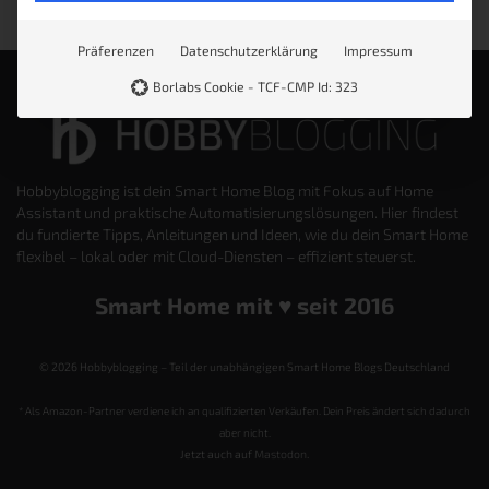
Präferenzen
Datenschutzerklärung
Impressum
Borlabs Cookie - TCF-CMP Id: 323
Hobbyblogging ist dein Smart Home Blog mit Fokus auf Home
Assistant und praktische Automatisierungslösungen. Hier findest
du fundierte Tipps, Anleitungen und Ideen, wie du dein Smart Home
flexibel – lokal oder mit Cloud-Diensten – effizient steuerst.
Smart Home mit ♥️ seit 2016
© 2026 Hobbyblogging – Teil der unabhängigen Smart Home Blogs Deutschland
* Als Amazon-Partner verdiene ich an qualifizierten Verkäufen. Dein Preis ändert sich dadurch
aber nicht.
Jetzt auch auf
Mastodon
.