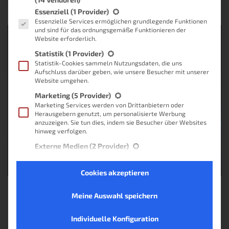
Von
Lukas
, vor
5 Jahren
Es folgt eine Liste der Service-Gruppen, für die eine Einwilligung
Essenziell
(1 Provider)
Essenzielle Services ermöglichen grundlegende Funktionen
und sind für das ordnungsgemäße Funktionieren der
Website erforderlich.
Statistik
(1 Provider)
Statistik-Cookies sammeln Nutzungsdaten, die uns
Aufschluss darüber geben, wie unsere Besucher mit unserer
Website umgehen.
Marketing
(5 Provider)
Marketing Services werden von Drittanbietern oder
Herausgebern genutzt, um personalisierte Werbung
anzuzeigen. Sie tun dies, indem sie Besucher über Websites
hinweg verfolgen.
Externe Medien
(2 Provider)
Inhalte von Videoplattformen und Social-Media-
Plattformen werden standardmäßig blockiert. Wenn
Cookies akzeptieren
externe Services akzeptiert werden, ist für den Zugriff auf
diese Inhalte keine manuelle Einwilligung mehr erforderlich.
Nicht-TCF-Standard
Meine Auswahl speichern
Keine Produkte gefunden.
Individuelle Konfiguration