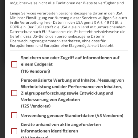
möglicherweise nicht alle Funktionen der Website verfügbar sind.
Einige Services verarbeiten personenbezogene Daten in den USA.
Mit Ihrer Einwilligung zur Nutzung dieser Services willigen Sie auch
in die Verarbeitung Ihrer Daten in den USA gemäß Art. 49 (1) lit. a
GDPR ein. Der EuGH stuft die USA als ein Land mit unzureichendem
Datenschutz nach EU-Standards ein. Es besteht beispielsweise die
Gefahr, dass US-Behörden personenbezogene Daten in
Überwachungsprogrammen verarbeiten, ohne dass für
Europäerinnen und Europäer eine Klagemöglichkeit besteht.
Im Folgenden finden Sie eine Liste der Zwecke des IAB Transpare
Speichern von oder Zugriff auf Informationen auf
einem Endgerät
(116 Vendoren)
Bildschirmsteuerung mit ioBroker
Personalisierte Werbung und Inhalte, Messung von
Werbeleistung und der Performance von Inhalten,
und Raspberry Pi
Zielgruppenforschung sowie Entwicklung und
Verbesserung von Angeboten
ioBroker erlaubt durch seine VIS die Erstellung von individuellen
(125 Vendoren)
Oberflächen für das Smart Home. Diese Oberflächen lassen sich zu
Hause auf einem Bildschirm anzeigen, der für gewöhnlich
Verwendung genauer Standortdaten
(45 Vendoren)
eingeschaltet ist. Doch man möchte nicht immer, dass der
Geräte anhand von aktiv angeforderten
Bildschirm eingeschaltet bleibt. In diesem Beitrag möchte ich mich
Informationen identifizieren
daher der Bildschirmsteuerung mit ioBroker
Weiterlesen
(14 Vendoren)