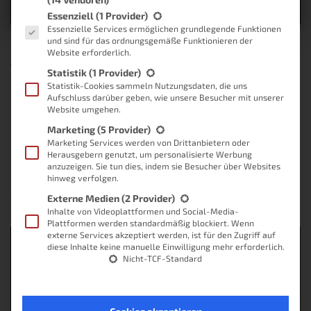
Es folgt eine Liste der Service-Gruppen, für die eine Einwilligung
Essenziell
(1 Provider)
Essenzielle Services ermöglichen grundlegende Funktionen
und sind für das ordnungsgemäße Funktionieren der
Website erforderlich.
Alexa über OpenHab steuern mit
Statistik
(1 Provider)
einem Binding
Statistik-Cookies sammeln Nutzungsdaten, die uns
Aufschluss darüber geben, wie unsere Besucher mit unserer
Dieser Beitrag wurde am 25.05.2018 überarbeitet. Vielen Dank an
Website umgehen.
dieser Stelle an Michael Geramb für die hilfreichen Informationen
Marketing
(5 Provider)
und die Hilfestellung. Wer sich übrigens für Fotografie interessiert,
Marketing Services werden von Drittanbietern oder
sollte definitiv einen Blick auf Michaels Seite werfen! Außerdem
Herausgebern genutzt, um personalisierte Werbung
solltest du diese Ankündigung zur Weiterentwicklung lesen, wenn
anzuzeigen. Sie tun dies, indem sie Besucher über Websites
du daran interessiert bist, deine Lampen
Weiterlesen
hinweg verfolgen.
Externe Medien
(2 Provider)
Von
Lukas
, vor
8 Jahren
Inhalte von Videoplattformen und Social-Media-
Plattformen werden standardmäßig blockiert. Wenn
externe Services akzeptiert werden, ist für den Zugriff auf
diese Inhalte keine manuelle Einwilligung mehr erforderlich.
Nicht-TCF-Standard