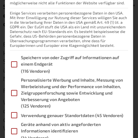
möglicherweise nicht alle Funktionen der Website verfügbar sind.
SD-Karte aus dem Gerät nehmen und „offline“
Einige Services verarbeiten personenbezogene Daten in den USA.
eine Sicherung in deinem PC machen mit
Mit Ihrer Einwilligung zur Nutzung dieser Services willigen Sie auch
oben genanntem Tool.
in die Verarbeitung Ihrer Daten in den USA gemäß Art. 49 (1) lit. a
GDPR ein. Der EuGH stuft die USA als ein Land mit unzureichendem
Datenschutz nach EU-Standards ein. Es besteht beispielsweise die
Gefahr, dass US-Behörden personenbezogene Daten in
Überwachungsprogrammen verarbeiten, ohne dass für
Einen Einplatinencomp
uter, auf dem nur eine
Europäerinnen und Europäer eine Klagemöglichkeit besteht.
kleine Anwendung für die Steuerung deines
Im Folgenden finden Sie eine Liste der Zwecke des IAB Transpare
Speichern von oder Zugriff auf Informationen auf
Smarthomes läuft, sichern? Das ist doch voll
einem Endgerät
übertrieben und verursacht mehr Aufwand als
(116 Vendoren)
Nutzen?
Personalisierte Werbung und Inhalte, Messung von
Werbeleistung und der Performance von Inhalten,
Falsch gedacht!
Zielgruppenforschung sowie Entwicklung und
Verbesserung von Angeboten
Was machst du denn, wenn die Speicherkarte
(125 Vendoren)
deines
Raspberry Pis
*
den Geist aufgibt und
Verwendung genauer Standortdaten
(45 Vendoren)
dein Zuhause plötzlich im wahrsten Sinne des
Geräte anhand von aktiv angeforderten
Wortes hirnlos ist?
Informationen identifizieren
(14 Vendoren)