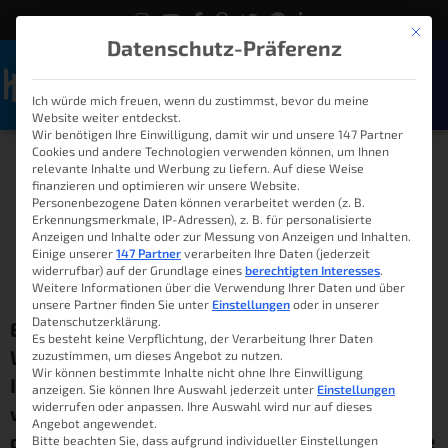
Mit die
Datenschutz-Präferenz
Ich würde mich freuen, wenn du zustimmst, bevor du meine
Naviga
Website weiter entdeckst.
Wir benötigen Ihre Einwilligung, damit wir und unsere 147 Partner
Cookies und andere Technologien verwenden können, um Ihnen
Raspberry Pi Backup –
relevante Inhalte und Werbung zu liefern. Auf diese Weise
finanzieren und optimieren wir unsere Website.
Vollautomatisch sichern
Personenbezogene Daten können verarbeitet werden (z. B.
Erkennungsmerkmale, IP-Adressen), z. B. für personalisierte
Anzeigen und Inhalte oder zur Messung von Anzeigen und Inhalten.
Einige unserer
147 Partner
verarbeiten Ihre Daten (jederzeit
widerrufbar) auf der Grundlage eines
berechtigten Interesses
.
Lukas Knöller
23. Juni 2018
10:00
Weitere Informationen über die Verwendung Ihrer Daten und über
unsere Partner finden Sie unter
Einstellungen
oder in unserer
Datenschutzerklärung.
Ein paar Leser scheinen Probleme bei der
Es besteht keine Verpflichtung, der Verarbeitung Ihrer Daten
Wiederherstellung der Backups zu haben.
zuzustimmen, um dieses Angebot zu nutzen.
Wir können bestimmte Inhalte nicht ohne Ihre Einwilligung
Images können mit Win32 Disk Imager
anzeigen. Sie können Ihre Auswahl jederzeit unter
Einstellungen
widerrufen oder anpassen. Ihre Auswahl wird nur auf dieses
wiederhergestellt werden. Keine Garantie,
Angebot angewendet.
dass es funktioniert. Alternativ kannst du die
Bitte beachten Sie, dass aufgrund individueller Einstellungen