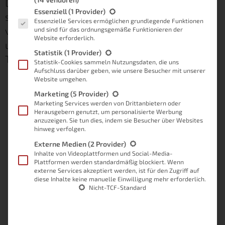
Du wirst ganz schön blöd aus der Wäsche
Es folgt eine Liste der Service-Gruppen, für die eine Einwilligung
Essenziell
(1 Provider)
schauen, das kann ich dir versprechen. Denn
Essenzielle Services ermöglichen grundlegende Funktionen
viele der Einstellungen wiederherstellen kann
und sind für das ordnungsgemäße Funktionieren der
Website erforderlich.
unter Umständen Stunden, wenn nicht sogar
Statistik
(1 Provider)
Tage an Arbeit bedeuten.
Statistik-Cookies sammeln Nutzungsdaten, die uns
Aufschluss darüber geben, wie unsere Besucher mit unserer
Website umgehen.
Marketing
(5 Provider)
Marketing Services werden von Drittanbietern oder
Herausgebern genutzt, um personalisierte Werbung
anzuzeigen. Sie tun dies, indem sie Besucher über Websites
hinweg verfolgen.
Externe Medien
(2 Provider)
Inhalte von Videoplattformen und Social-Media-
Plattformen werden standardmäßig blockiert. Wenn
externe Services akzeptiert werden, ist für den Zugriff auf
diese Inhalte keine manuelle Einwilligung mehr erforderlich.
Nicht-TCF-Standard
Raspberry Pi als Smarthome-
Zentrale