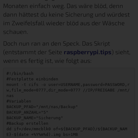
Monaten einfach weg. Das wäre blöd, denn
dann hättest du keine Sicherung und würdest
im Zweifelsfall wieder blöd aus der Wäsche
schauen.
Doch nun ran an den Speck. Das Skript
(entstammt der Seite
raspberrypi.tips
) sieht,
wenn es fertig ist, wie folgt aus:
#!/bin/bash

#Festplatte einbinden

mount -t cifs -o user=USERNAME,password=PASSWORD,r
w,file_mode=0777,dir_mode=0777 //IP/FREIGABE /mnt/
nas

#Variablen

BACKUP_PFAD="/mnt/nas/Backup"

BACKUP_ANZAHL="5"

BACKUP_NAME="Sicherung"

#Backup erstellen

dd if=/dev/mmcblk0 of=${BACKUP_PFAD}/${BACKUP_NAM
E}-$(date +%Y%m%d).img bs=1MB
