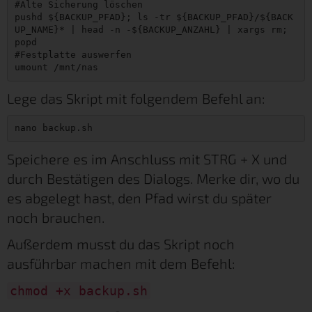
#Alte Sicherung löschen

pushd ${BACKUP_PFAD}; ls -tr ${BACKUP_PFAD}/${BACK
UP_NAME}* | head -n -${BACKUP_ANZAHL} | xargs rm; 
popd

#Festplatte auswerfen

umount /mnt/nas
Lege das Skript mit folgendem Befehl an:
nano backup.sh
Speichere es im Anschluss mit STRG + X und
durch Bestätigen des Dialogs. Merke dir, wo du
es abgelegt hast, den Pfad wirst du später
noch brauchen.
Außerdem musst du das Skript noch
ausführbar machen mit dem Befehl:
chmod +x backup.sh