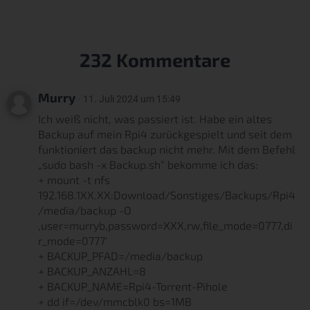
232 Kommentare
Murry
· 11. Juli 2024 um 15:49
Ich weiß nicht, was passiert ist. Habe ein altes
Backup auf mein Rpi4 zurückgespielt und seit dem
funktioniert das backup nicht mehr. Mit dem Befehl
„sudo bash -x Backup.sh“ bekomme ich das:
+ mount -t nfs
192.168.1XX.XX:Download/Sonstiges/Backups/Rpi4
/media/backup -O
‚user=murryb,password=XXX,rw,file_mode=0777,di
r_mode=0777‘
+ BACKUP_PFAD=/media/backup
+ BACKUP_ANZAHL=8
+ BACKUP_NAME=Rpi4-Torrent-Pihole
+ dd if=/dev/mmcblk0 bs=1MB