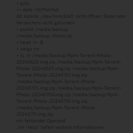
+ gzip
++ date +%Y%m%d
dd: konnte ‚/dev/mmcblk0‘ nicht öffnen: Datei oder
Verzeichnis nicht gefunden
+ pushd /media/backup
/media/backup /home/pi
+ head -n -8
+ xargs rm
+ ls -tr /media/backup/Rpi4-Torrent-Pihole-
20240620.img.zip /media/backup/Rpi4-Torrent-
Pihole-20240625.img.zip /media/backup/Rpi4-
Torrent-Pihole-20240701.img.zip
/media/backup/Rpi4-Torrent-Pihole-
20240705.img.zip /media/backup/Rpi4-Torrent-
Pihole-20240709.img.zip /media/backup/Rpi4-
Torrent-Pihole-20240710.img.zip
/media/backup/Rpi4-Torrent-Pihole-
20240711.img.zip
rm: fehlender Operand
„rm –help“ liefert weitere Informationen.