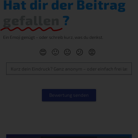
Hat dir der Beitrag
gefallen
?
Ein Emoji genügt – oder schreib kurz, was du denkst.
😍
🙂
😐
😕
😡
Bewertung senden