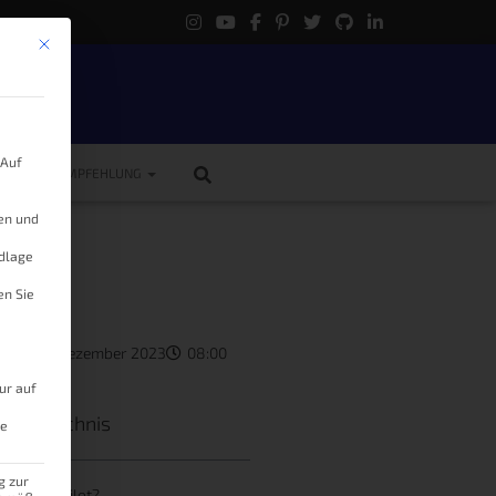
Mit diesem Button wird der Dialog geschlossen. Seine Funktionalität ist 
.
 Auf
ME
EMPFEHLUNG
gen und
ndlage
en Sie
as
23. Dezember 2023
08:00
ur auf
tsverzeichnis
le
g zur
m Homepilot?