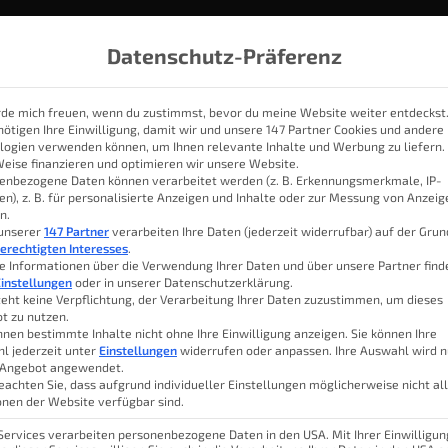
Datenschutz-Präferenz
rde mich freuen, wenn du zustimmst, bevor du meine Website weiter entdeckst
nötigen Ihre Einwilligung, damit wir und unsere 147 Partner Cookies und andere
logien verwenden können, um Ihnen relevante Inhalte und Werbung zu liefern.
IOBROKER
THEMEN
KATEGORIEN
SMART HOME SYSTE
Weise finanzieren und optimieren wir unsere Website.
enbezogene Daten können verarbeitet werden (z. B. Erkennungsmerkmale, IP-
en), z. B. für personalisierte Anzeigen und Inhalte oder zur Messung von Anzei
n.
ilot Smart Home System
 unserer
147 Partner
verarbeiten Ihre Daten (jederzeit widerrufbar) auf der Gru
erechtigten Interesses
.
e Informationen über die Verwendung Ihrer Daten und über unsere Partner find
instellungen
oder in unserer Datenschutzerklärung.
teht keine Verpflichtung, der Verarbeitung Ihrer Daten zuzustimmen, um dieses
t zu nutzen.
ademacher Smart Home Produkte zur
Luk
nnen bestimmte Inhalte nicht ohne Ihre Einwilligung anzeigen. Sie können Ihre
l jederzeit unter
Einstellungen
widerrufen oder anpassen. Ihre Auswahl wird n
 Angebot angewendet.
Inhal
eachten Sie, dass aufgrund individueller Einstellungen möglicherweise nicht al
onen der Website verfügbar sind.
ystems hängt – wie ich immer so schön
 Services verarbeiten personenbezogene Daten in den USA. Mit Ihrer Einwilligun
uch von den jeweiligen Kenntnissen, die
Waru