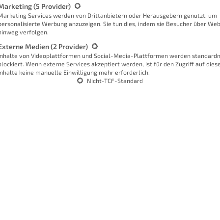
werden.
Marketing
(5 Provider)
Marketing Services werden von Drittanbietern oder Herausgebern genutzt, um
personalisierte Werbung anzuzeigen. Sie tun dies, indem sie Besucher über Web
hinweg verfolgen.
Sc
Externe Medien
(2 Provider)
Inhalte von Videoplattformen und Social-Media-Plattformen werden standard
blockiert. Wenn externe Services akzeptiert werden, ist für den Zugriff auf dies
Inhalte keine manuelle Einwilligung mehr erforderlich.
hmen mit über 800 Mitarbeitern, das
Nicht-TCF-Standard
 ihren Produkten ausgestattet hat. Dabei
ch hergestellt. Somit agiert das
opäischen Smart Home Markt und bringt
thusiasten wie dich und mich in den
Homepilot sind die Artikel rund um
ein Wunder, denn Homepilot kommt aus
W
 Mai 2023 Delta Dore Rademacher
ungen beim Hersteller. Doch dazu
bei