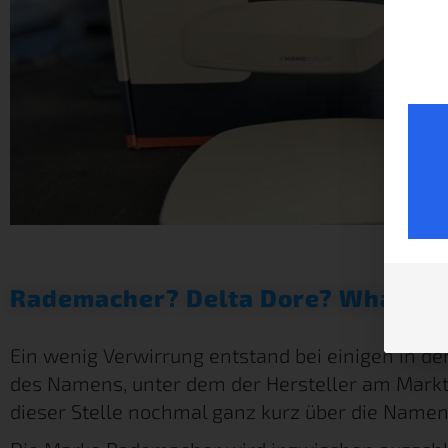
Rademacher? Delta Dore? What?
Ein wenig Verwirrung entstand bei einigen in d
des Namens, unter dem der Hersteller am Markt 
dieser Stelle nochmal ganz kurz über die Name