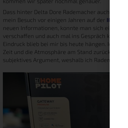
kommen wir später nochmal genauer.
Dass hinter Delta Dore Rademacher auch sehr 
mein Besuch vor einigen Jahren auf der
IFA
. Bei
neuen Informationen, konnte man sich einen p
verschaffen und auch mal ins Gespräch kommen.
Eindruck blieb bei mir bis heute hängen. Ich sel
Zeit und die Atmosphäre am Stand zurück. Das is
subjektives Argument, weshalb ich Rademacher in