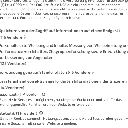
g dieser Services willigen Sie auch in die Verarbeitung Ihrer Daten in den USA
 (1) lit. a GDPR ein. Der EuGH stuft die USA als ein Land mit unzureichendem
cht uns hier das Leben etwas leichter.
R
chutz nach EU-Standards ein. Es besteht beispielsweise die Gefahr, dass US-B
enbezogene Daten in Überwachungsprogrammen verarbeiten, ohne dass für
nden Gadgets auch eine starke Smart
Mei
erinnen und Europäer eine Klagemöglichkeit besteht.
einander vernetzt.
genden finden Sie eine Liste der Zwecke des IAB Transparency and Con
Speichern von oder Zugriff auf Informationen auf einem Endgerät
ck des Smart Home Systems von
(116 Vendoren)
te vorliegen, die ich persönlich
Personalisierte Werbung und Inhalte, Messung von Werbeleistung un
st selbstverständlich das Gateway
Mei
Performance von Inhalten, Zielgruppenforschung sowie Entwicklung 
 dritte Produkt ist ein smartes
Verbesserung von Angeboten
E
(125 Vendoren)
wir uns in diesem Artikel ein wenig
Verwendung genauer Standortdaten
(45 Vendoren)
Mein
Geräte anhand von aktiv angeforderten Informationen identifizieren
en Aspekt des Systems näher beleuchten
(14 Vendoren)
ot ist dafür viel zu groß. Doch wer
gt eine Liste der Service-Gruppen, für die eine Einwilligung erteilt we
Essenziell
(1 Provider)
 wird schnell und unkompliziert einen
Essenzielle Services ermöglichen grundlegende Funktionen und sind für das
ordnungsgemäße Funktionieren der Website erforderlich.
es Herstellers bekommen.
Statistik
(1 Provider)
Statistik-Cookies sammeln Nutzungsdaten, die uns Aufschluss darüber geben, 
unsere Besucher mit unserer Website umgehen.