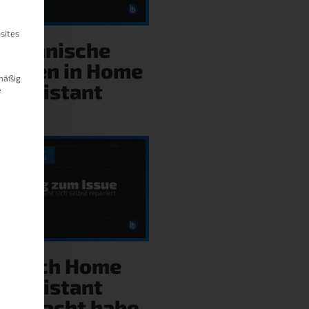
sites
Technische
hulden in Home
mäßig
Assistant
e
ie ich Home
Assistant
gebracht habe,