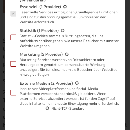
Es folgt eine Liste der Service-Gruppen, für die eine Einwilligung
Essenziell
(1 Provider)
Er stammt vom
Essenzielle Services ermöglichen grundlegende Funktionen
Unternehmen Proscenic,
und sind für das ordnungsgemäße Funktionieren der
Proscenic 790T
Website erforderlich.
welches seinen Sitz in der
Statistik
(1 Provider)
Unterprovinzstadt
Statistik-Cookies sammeln Nutzungsdaten, die uns
Shenzhen hat. Shenzhen gehört zur Provinz
Aufschluss darüber geben, wie unsere Besucher mit unserer
Website umgehen.
Guangdong und liegt in der Volksrepublik
Marketing
(5 Provider)
China. Übrigens stellt diese Firma auch den
Marketing Services werden von Drittanbietern oder
Proscenic P9 her, einen kabellosen
Herausgebern genutzt, um personalisierte Werbung
anzuzeigen. Sie tun dies, indem sie Besucher über Websites
Staubsauger, der derzeit zumindest nach
hinweg verfolgen.
Suchvolumen ein wahrer Trend ist.
Externe Medien
(2 Provider)
Inhalte von Videoplattformen und Social-Media-
Zugegeben, viele Personen schreckt diese
Plattformen werden standardmäßig blockiert. Wenn
externe Services akzeptiert werden, ist für den Zugriff auf
Tatsache vom Kauf des Geräts ab. Doch in
diese Inhalte keine manuelle Einwilligung mehr erforderlich.
diesem Testbericht möchte ich euch zeigen,
Nicht-TCF-Standard
dass dieser Roboter wirklich kein Fehlkauf ist.
Klar hat er seine kleineren Schwächen, das hat