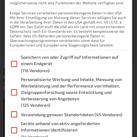
möglicherweise nicht alle Funktionen der Website verfügbar sind.
Der Roboter im Alltagstest
Einige Services verarbeiten personenbezogene Daten in den USA.
Alexa, starte die Reinigung mit Saugroboter
Mit Ihrer Einwilligung zur Nutzung dieser Services willigen Sie auch
in die Verarbeitung Ihrer Daten in den USA gemäß Art. 49 (1) lit. a
Hindernisse für den Proscenic 790T
GDPR ein. Der EuGH stuft die USA als ein Land mit unzureichendem
Datenschutz nach EU-Standards ein. Es besteht beispielsweise die
Schwierigkeiten und Probleme bzw. Kritik
Gefahr, dass US-Behörden personenbezogene Daten in
Überwachungsprogrammen verarbeiten, ohne dass für
Anmerkung zur WLAN-Verbindung
Europäerinnen und Europäer eine Klagemöglichkeit besteht.
Anmerkung 05.05.2020
Im Folgenden finden Sie eine Liste der Zwecke des IAB Transpare
Speichern von oder Zugriff auf Informationen auf
einem Endgerät
Proscenic 790T WiFi
(116 Vendoren)
Staubsaugerroboter
Personalisierte Werbung und Inhalte, Messung von
Werbeleistung und der Performance von Inhalten,
Zielgruppenforschung sowie Entwicklung und
Der
Proscenic 790T
*
ist
Verbesserung von Angeboten
ein Saug- und
(125 Vendoren)
Wischroboter, welcher
Verwendung genauer Standortdaten
(45 Vendoren)
derzeit bei
Amazon
für
Geräte anhand von aktiv angeforderten
unter 300 Euro (Stand:
Informationen identifizieren
09.12.2017) erhältlich ist.
(14 Vendoren)