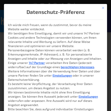
Mit die
Datenschutz-Präferenz
Ich würde mich freuen, wenn du zustimmst, bevor du meine
Naviga
Website weiter entdeckst.
Proscenic 790T:
Wir benötigen Ihre Einwilligung, damit wir und unsere 147 Partner
Cookies und andere Technologien verwenden können, um Ihnen
Staubsaugerroboter mit
relevante Inhalte und Werbung zu liefern. Auf diese Weise
finanzieren und optimieren wir unsere Website.
Personenbezogene Daten können verarbeitet werden (z. B.
Wischfunktion im Test
Erkennungsmerkmale, IP-Adressen), z. B. für personalisierte
Anzeigen und Inhalte oder zur Messung von Anzeigen und Inhalten.
Einige unserer
147 Partner
verarbeiten Ihre Daten (jederzeit
widerrufbar) auf der Grundlage eines
berechtigten Interesses
.
Lukas
10. Dezember 2017
13:45
Weitere Informationen über die Verwendung Ihrer Daten und über
unsere Partner finden Sie unter
Einstellungen
oder in unserer
Datenschutzerklärung.
Es besteht keine Verpflichtung, der Verarbeitung Ihrer Daten
Inhaltsverzeichnis
zuzustimmen, um dieses Angebot zu nutzen.
Wir können bestimmte Inhalte nicht ohne Ihre Einwilligung
Proscenic 790T WiFi Staubsaugerroboter
anzeigen. Sie können Ihre Auswahl jederzeit unter
Einstellungen
Funktionen des Proscenic 790T
widerrufen oder anpassen. Ihre Auswahl wird nur auf dieses
Angebot angewendet.
Das Zubehör
Bitte beachten Sie, dass aufgrund individueller Einstellungen