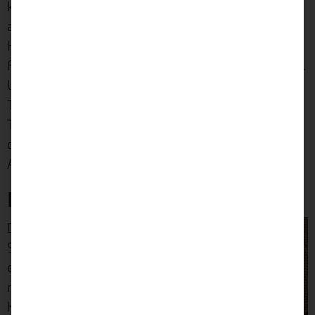
konzentrierten wir uns in unserem Test jedoch
auf die Staubsaugerfunktion, da diese der
Hauptfokus ist. Sie ist auch die einzige
Funktion, welche wir bisher ausprobiert haben.
Unser Roboter soll nämlich nicht über den
Teppich wischen wollen, wobei das Thema
Teppich noch eine andere Geschichte ist. Auf
diese komme ich in einem nachfolgenden
Absatz nochmal zurück.
Das Zubehör
Der
Saugrobot
er kommt
nach dem
Kauf mit