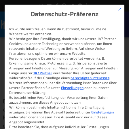
Mit die
Datenschutz-Präferenz
Ich würde mich freuen, wenn du zustimmst, bevor du meine
Naviga
Website weiter entdeckst.
Wir benötigen Ihre Einwilligung, damit wir und unsere 147 Partner
Cookies und andere Technologien verwenden können, um Ihnen
ioBroker App nutzen – So
relevante Inhalte und Werbung zu liefern. Auf diese Weise
finanzieren und optimieren wir unsere Website.
geht‘s
Personenbezogene Daten können verarbeitet werden (z. B.
Erkennungsmerkmale, IP-Adressen), z. B. für personalisierte
Anzeigen und Inhalte oder zur Messung von Anzeigen und Inhalten.
Einige unserer
147 Partner
verarbeiten Ihre Daten (jederzeit
widerrufbar) auf der Grundlage eines
berechtigten Interesses
.
Lukas
30. Juli 2022
08:00
Weitere Informationen über die Verwendung Ihrer Daten und über
Leserbewertung: 5 von 5 Sternen
unsere Partner finden Sie unter
Einstellungen
oder in unserer
Datenschutzerklärung.
Es besteht keine Verpflichtung, der Verarbeitung Ihrer Daten
Das eigene Smart Home auf dem Handy immer
zuzustimmen, um dieses Angebot zu nutzen.
Wir können bestimmte Inhalte nicht ohne Ihre Einwilligung
dabei zu haben ist der Wunsch vieler
anzeigen. Sie können Ihre Auswahl jederzeit unter
Einstellungen
Hausbesitzer. Völlig zurecht wie man sieht,
widerrufen oder anpassen. Ihre Auswahl wird nur auf dieses
Angebot angewendet.
denn gerade über die ioBroker App hat man
Bitte beachten Sie, dass aufgrund individueller Einstellungen