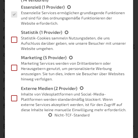
Es folgt eine Liste der Service-Gruppen, für die eine Einwilligung
Essenziell
(1 Provider)
Vorab ist dabei wichtig zu wissen, dass du für
Essenzielle Services ermöglichen grundlegende Funktionen
die Nutzung der ioBroker App (so wie ich sie
und sind für das ordnungsgemäße Funktionieren der
Website erforderlich.
nutze) ein speziell angepasstes VIS-Projekt
Statistik
(1 Provider)
erstellen solltest. Denn wie sich unschwer
Statistik-Cookies sammeln Nutzungsdaten, die uns
Aufschluss darüber geben, wie unsere Besucher mit unserer
erkennen lässt, hat das Smartphone eine völlig
Website umgehen.
andere Auflösung als dein Computer oder dein
Marketing
(5 Provider)
Tablet. Ebenso musst du dich natürlich immer
Marketing Services werden von Drittanbietern oder
Herausgebern genutzt, um personalisierte Werbung
wieder Fragen, ob du wirklich jede einzelne
anzuzeigen. Sie tun dies, indem sie Besucher über Websites
Funktion in der ioBroker App brauchst. Denn
hinweg verfolgen.
schnell wirkt die
Visualisierung überladen
Externe Medien
(2 Provider)
Inhalte von Videoplattformen und Social-Media-
und sorgt anstatt für Erleichterung doch eher
Plattformen werden standardmäßig blockiert. Wenn
für mehr Frust.
externe Services akzeptiert werden, ist für den Zugriff auf
diese Inhalte keine manuelle Einwilligung mehr erforderlich.
Nicht-TCF-Standard
Lass uns in diesem Artikel also einen genauen
Blick auf die App werfen. Dazu zeige ich dir, wie
ich meine Visualisierung aufgebaut habe.