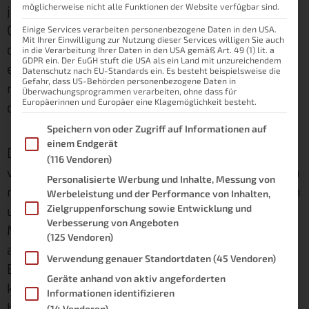
möglicherweise nicht alle Funktionen der Website verfügbar sind.
jederzeit die volle Kontrolle über alle smarten
Geräte. Ebenso kann man damit ganz einfach
Einige Services verarbeiten personenbezogene Daten in den USA.
Mit Ihrer Einwilligung zur Nutzung dieser Services willigen Sie auch
die aktuellen Informationen aus dem Zuhause
in die Verarbeitung Ihrer Daten in den USA gemäß Art. 49 (1) lit. a
GDPR ein. Der EuGH stuft die USA als ein Land mit unzureichendem
erfragen. Ich für meinen Teil schaue gerne
Datenschutz nach EU-Standards ein. Es besteht beispielsweise die
Gefahr, dass US-Behörden personenbezogene Daten in
nach der Außentemperatur oder steuere auf
Überwachungsprogrammen verarbeiten, ohne dass für
Europäerinnen und Europäer eine Klagemöglichkeit besteht.
die Schnelle Geräte, die ich brauche.
Im Folgenden finden Sie eine Liste der Zwecke des IAB Transpare
Speichern von oder Zugriff auf Informationen auf
einem Endgerät
Dabei bietet die App darüber hinaus noch
(116 Vendoren)
weitere komfortable Funktionen, die das Leben
Personalisierte Werbung und Inhalte, Messung von
mit dem Smart Home erst so richtig angenehm
Werbeleistung und der Performance von Inhalten,
und einfach machen. Zumindest meiner
Zielgruppenforschung sowie Entwicklung und
Verbesserung von Angeboten
Meinung nach. Genau diese Funktionen und
(125 Vendoren)
auch die Einrichtung wollen wir uns in diesem
Verwendung genauer Standortdaten
(45 Vendoren)
Beitrag einmal genauer ansehen. Vielleicht
Geräte anhand von aktiv angeforderten
kennst du ja die eine oder andere Sache
Informationen identifizieren
bislang auch noch nicht.
(14 Vendoren)