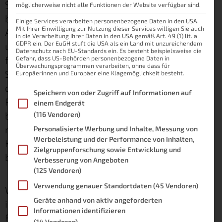
Smart Homes basierend auf ioBroker. Ich
möglicherweise nicht alle Funktionen der Website verfügbar sind.
brauche also gewissermaßen einen ioBroker
Einige Services verarbeiten personenbezogene Daten in den USA.
Mit Ihrer Einwilligung zur Nutzung dieser Services willigen Sie auch
AI-Chatbot, der mich in sämtlichen Bereichen
in die Verarbeitung Ihrer Daten in den USA gemäß Art. 49 (1) lit. a
GDPR ein. Der EuGH stuft die USA als ein Land mit unzureichendem
unterstützen kann. Meine große Leidenschaft
Datenschutz nach EU-Standards ein. Es besteht beispielsweise die
für intelligente Chatbots ist dabei nicht neu.
Gefahr, dass US-Behörden personenbezogene Daten in
Überwachungsprogrammen verarbeiten, ohne dass für
Schon in meiner Bachelor-Thesis habe ich
Europäerinnen und Europäer eine Klagemöglichkeit besteht.
darüber geschrieben und einen ersten
Im Folgenden finden Sie eine Liste der Zwecke des IAB Transpare
Speichern von oder Zugriff auf Informationen auf
Prototypen (ohne KI) entwickelt. Und auch
einem Endgerät
beim ChatGPT nutzen hat diese Leidenschaft
(116 Vendoren)
nicht gerade abgenommen. Nur einen eigenen
Personalisierte Werbung und Inhalte, Messung von
Werbeleistung und der Performance von Inhalten,
KI Chatbot programmieren, das habe ich mir
Zielgruppenforschung sowie Entwicklung und
bislang nicht zugetraut.
Verbesserung von Angeboten
(125 Vendoren)
Verwendung genauer Standortdaten
(45 Vendoren)
Warum ich darüber nun einen eigenen Artikel
Geräte anhand von aktiv angeforderten
in meinem Blog schreiben möchte, wissen
Informationen identifizieren
Follower auf
Threads
( folge mir! 😉 )
(14 Vendoren)