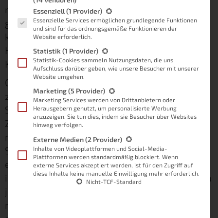
möglicherweise bereits. Denn mir ist es
Es folgt eine Liste der Service-Gruppen, für die eine Einwilligung
Essenziell
(1 Provider)
Essenzielle Services ermöglichen grundlegende Funktionen
gelungen, die Kombination zwischen
und sind für das ordnungsgemäße Funktionieren der
künstlicher Intelligenz und meinem Smart
Website erforderlich.
Home herzustellen. Zumindest in Sachen
Statistik
(1 Provider)
Statistik-Cookies sammeln Nutzungsdaten, die uns
Kommunikation.
Aufschluss darüber geben, wie unsere Besucher mit unserer
Website umgehen.
Ob das Projekt für mein
eigenes Smart Home
Marketing
(5 Provider)
zukunftsfähig ist oder aktuell eher eine
Marketing Services werden von Drittanbietern oder
Spielerei, weiß ich an dieser Stelle noch nicht.
Herausgebern genutzt, um personalisierte Werbung
anzuzeigen. Sie tun dies, indem sie Besucher über Websites
Zum Zeitpunkt der Erstellung des Artikels, sind
hinweg verfolgen.
meine Integration und mein Bot noch keine 24
Externe Medien
(2 Provider)
Stunden alt. Und dennoch halte ich es für
Inhalte von Videoplattformen und Social-Media-
Plattformen werden standardmäßig blockiert. Wenn
enorm interessant, darüber zu erzählen. Denn
externe Services akzeptiert werden, ist für den Zugriff auf
diese Inhalte keine manuelle Einwilligung mehr erforderlich.
im Grunde kann über diese Integration wirklich
Nicht-TCF-Standard
jeder einen AI-basierten Chatbot mit ioBroker
realisieren. Und das empfinde ich persönlich