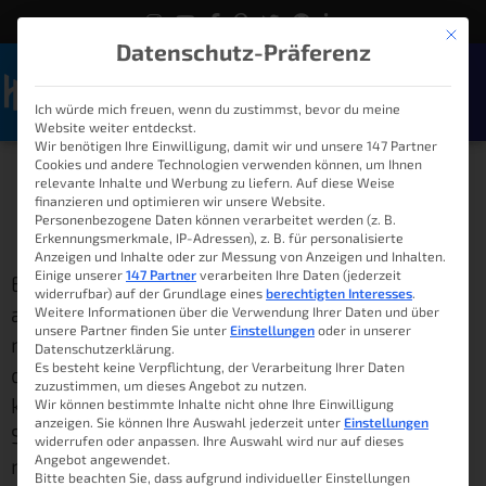
Mit die
Datenschutz-Präferenz
Ich würde mich freuen, wenn du zustimmst, bevor du meine
Naviga
Website weiter entdeckst.
Dein ioBroker AI-Chatbot
Wir benötigen Ihre Einwilligung, damit wir und unsere 147 Partner
Cookies und andere Technologien verwenden können, um Ihnen
relevante Inhalte und Werbung zu liefern. Auf diese Weise
finanzieren und optimieren wir unsere Website.
Personenbezogene Daten können verarbeitet werden (z. B.
Lukas Knöller
17. Februar 2024
08:00
Erkennungsmerkmale, IP-Adressen), z. B. für personalisierte
Anzeigen und Inhalte oder zur Messung von Anzeigen und Inhalten.
Einige unserer
147 Partner
verarbeiten Ihre Daten (jederzeit
Einer meiner größten Wünsche ist es, eine Art
widerrufbar) auf der Grundlage eines
berechtigten Interesses
.
allgegenwärtigen und intelligenten Bot für
Weitere Informationen über die Verwendung Ihrer Daten und über
unsere Partner finden Sie unter
Einstellungen
oder in unserer
mein Smart Home zu haben. Mein Bot soll
Datenschutzerklärung.
Es besteht keine Verpflichtung, der Verarbeitung Ihrer Daten
dabei in natürlicher Sprache kommunizieren
zuzustimmen, um dieses Angebot zu nutzen.
können und Wissen sowie Daten aus dem
Wir können bestimmte Inhalte nicht ohne Ihre Einwilligung
anzeigen. Sie können Ihre Auswahl jederzeit unter
Einstellungen
Smart Home intelligent verknüpfen. Als Basis
widerrufen oder anpassen. Ihre Auswahl wird nur auf dieses
Angebot angewendet.
nutze ich hierfür die Daten meines eigenen
Bitte beachten Sie, dass aufgrund individueller Einstellungen