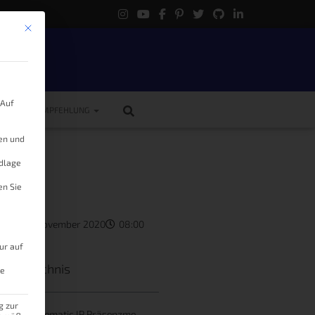
Mit diesem Button wird der Dialog geschlossen. Seine Funktionalität ist 
.
 Auf
ME
EMPFEHLUNG
gen und
ut?
ndlage
en Sie
as
14. November 2020
08:00
ur auf
tsverzeichnis
le
g zur
Daten des Homematic IP Präsenzmelders