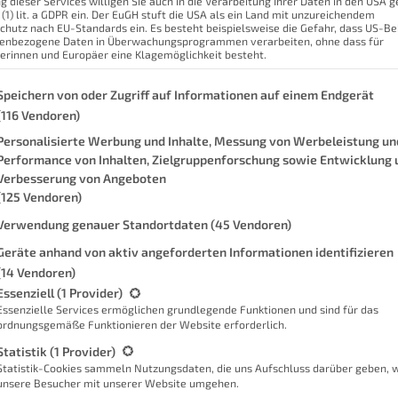
g dieser Services willigen Sie auch in die Verarbeitung Ihrer Daten in den USA
 (1) lit. a GDPR ein. Der EuGH stuft die USA als ein Land mit unzureichendem
 den Präsenzmelder schon seit einigen
So n
chutz nach EU-Standards ein. Es besteht beispielsweise die Gefahr, dass US-B
enbezogene Daten in Überwachungsprogrammen verarbeiten, ohne dass für
der anderen Workaround gefunden
Das 
erinnen und Europäer eine Klagemöglichkeit besteht.
wächen kann.
Mei
genden finden Sie eine Liste der Zwecke des IAB Transparency and Con
Speichern von oder Zugriff auf Informationen auf einem Endgerät
ir von dem Produkt abzuraten. Ich
(116 Vendoren)
aufmerksam machen, so dass du selbst
Personalisierte Werbung und Inhalte, Messung von Werbeleistung un
orne an, mit den Details zum Produkt.
Performance von Inhalten, Zielgruppenforschung sowie Entwicklung 
Verbesserung von Angeboten
werden.
(125 Vendoren)
nzmelders
Verwendung genauer Standortdaten
(45 Vendoren)
Geräte anhand von aktiv angeforderten Informationen identifizieren
. Diese versorgen ihn sehr gut und ich
(14 Vendoren)
gt eine Liste der Service-Gruppen, für die eine Einwilligung erteilt we
rien austauschen. Das hat mich
Essenziell
(1 Provider)
Essenzielle Services ermöglichen grundlegende Funktionen und sind für das
 sind schneller leer.
ordnungsgemäße Funktionieren der Website erforderlich.
 Präsenzmelder über die Schutzart IP20
Statistik
(1 Provider)
Sc
Statistik-Cookies sammeln Nutzungsdaten, die uns Aufschluss darüber geben, 
r gegen feste Fremdkörper bis zu einer
unsere Besucher mit unserer Website umgehen.