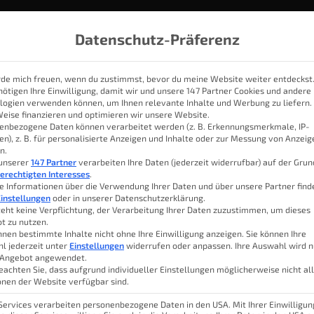
Datenschutz-Präferenz
rde mich freuen, wenn du zustimmst, bevor du meine Website weiter entdeckst
nötigen Ihre Einwilligung, damit wir und unsere 147 Partner Cookies und andere
logien verwenden können, um Ihnen relevante Inhalte und Werbung zu liefern.
IOBROKER
THEMEN
KATEGORIEN
SMART HOME SYSTE
Weise finanzieren und optimieren wir unsere Website.
enbezogene Daten können verarbeitet werden (z. B. Erkennungsmerkmale, IP-
en), z. B. für personalisierte Anzeigen und Inhalte oder zur Messung von Anzei
n.
räsenzmelder – wirklich g
 unserer
147 Partner
verarbeiten Ihre Daten (jederzeit widerrufbar) auf der Gru
erechtigten Interesses
.
e Informationen über die Verwendung Ihrer Daten und über unsere Partner find
instellungen
oder in unserer Datenschutzerklärung.
teht keine Verpflichtung, der Verarbeitung Ihrer Daten zuzustimmen, um dieses
t zu nutzen.
den Homematic IP Präsenzmelder
Luk
nnen bestimmte Inhalte nicht ohne Ihre Einwilligung anzeigen. Sie können Ihre
rn, sobald ich mich im Raum befinde.
l jederzeit unter
Einstellungen
widerrufen oder anpassen. Ihre Auswahl wird n
 Angebot angewendet.
ewege.
Inhal
eachten Sie, dass aufgrund individueller Einstellungen möglicherweise nicht al
onen der Website verfügbar sind.
ht für allzu gut empfinde und warum
 Services verarbeiten personenbezogene Daten in den USA. Mit Ihrer Einwilligun
 habe, möchte ich dir in diesem Beitrag