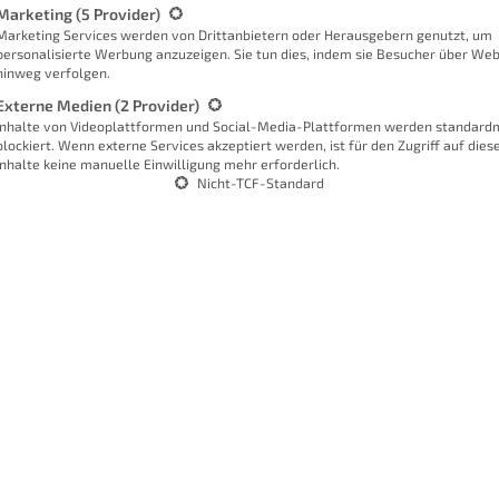
enttäuschender finde ich hingegen die
Marketing
(5 Provider)
lder nicht gegen Wasser geschützt ist.
Marketing Services werden von Drittanbietern oder Herausgebern genutzt, um
personalisierte Werbung anzuzeigen. Sie tun dies, indem sie Besucher über Web
t in feuchten Räumen zum Einsatz
hinweg verfolgen.
h ihn im Bad einsetzen möchte, finde
Externe Medien
(2 Provider)
Inhalte von Videoplattformen und Social-Media-Plattformen werden standard
blockiert. Wenn externe Services akzeptiert werden, ist für den Zugriff auf dies
Inhalte keine manuelle Einwilligung mehr erforderlich.
IP Funkstandard, der sich in der
Nicht-TCF-Standard
 ist bei Homematic ganz typisch und
W
 Produkt unterschiedliche
reis geht bis zu 3,5 Meter und hat
bei
rsteller soll der Sensor innerhalb
s
en. Als Beispiel wird hierfür das
F
is zu 7 Metern erfasst. Was grobe