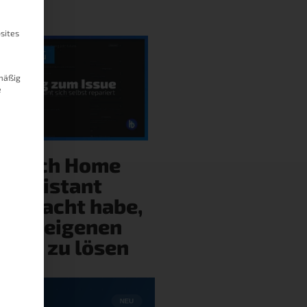
sites
mäßig
e
ie ich Home
Assistant
gebracht habe,
eine eigenen
ehler zu lösen