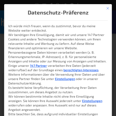
Mit die
Datenschutz-Präferenz
Ich würde mich freuen, wenn du zustimmst, bevor du meine
Naviga
Website weiter entdeckst.
Hausautomation mit dem
Wir benötigen Ihre Einwilligung, damit wir und unsere 147 Partner
Cookies und andere Technologien verwenden können, um Ihnen
relevante Inhalte und Werbung zu liefern. Auf diese Weise
Raspberry Pi
finanzieren und optimieren wir unsere Website.
Personenbezogene Daten können verarbeitet werden (z. B.
Erkennungsmerkmale, IP-Adressen), z. B. für personalisierte
Anzeigen und Inhalte oder zur Messung von Anzeigen und Inhalten.
MarcS
18. November 2017
15:50
Einige unserer
147 Partner
verarbeiten Ihre Daten (jederzeit
widerrufbar) auf der Grundlage eines
berechtigten Interesses
.
Weitere Informationen über die Verwendung Ihrer Daten und über
Inhaltsverzeichnis
unsere Partner finden Sie unter
Einstellungen
oder in unserer
Datenschutzerklärung.
Es besteht keine Verpflichtung, der Verarbeitung Ihrer Daten
Unsere kleine Hausautomation
zuzustimmen, um dieses Angebot zu nutzen.
Ein smarter Gedanke
Wir können bestimmte Inhalte nicht ohne Ihre Einwilligung
anzeigen. Sie können Ihre Auswahl jederzeit unter
Einstellungen
Der Einkauf
widerrufen oder anpassen. Ihre Auswahl wird nur auf dieses
Der Raspberry Pi
Angebot angewendet.
Bitte beachten Sie, dass aufgrund individueller Einstellungen