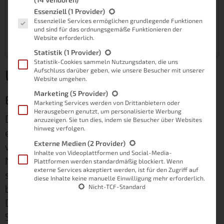
Probleme
Es folgt eine Liste der Service-Gruppen, für die eine Einwilligung
Essenziell
(1 Provider)
No SSDP Connection found
Essenzielle Services ermöglichen grundlegende Funktionen
und sind für das ordnungsgemäße Funktionieren der
Tipp
Website erforderlich.
Übrigens … Thema OpenHab
Statistik
(1 Provider)
Statistik-Cookies sammeln Nutzungsdaten, die uns
Unsere kleine Hausautomation
Aufschluss darüber geben, wie unsere Besucher mit unserer
Website umgehen.
Marketing
(5 Provider)
Ein smarter Gedanke
Marketing Services werden von Drittanbietern oder
Herausgebern genutzt, um personalisierte Werbung
Das Thema Hausautomation ist momentan
anzuzeigen. Sie tun dies, indem sie Besucher über Websites
hinweg verfolgen.
eines der am meisten diskutierten Themen,
Externe Medien
(2 Provider)
wenn es um die Verbesserung oder den
Inhalte von Videoplattformen und Social-Media-
Neubau des eigenen Zuhauses geht. Es lassen
Plattformen werden standardmäßig blockiert. Wenn
externe Services akzeptiert werden, ist für den Zugriff auf
sich Steckdosen kontrollieren, Lichter
diese Inhalte keine manuelle Einwilligung mehr erforderlich.
betätigen und sogar Geräte (fern-)steuern.
Nicht-TCF-Standard
Dass hierfür nicht immer sofort ein ganzes
Spezialistenteam zusammengestellt werden