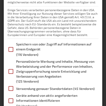
Die Funksteckdosen
möglicherweise nicht alle Funktionen der Website verfügbar sind.
Der 433 Mhz Sender und Empfänger
Einige Services verarbeiten personenbezogene Daten in den USA.
Die Steckplatine
Mit Ihrer Einwilligung zur Nutzung dieser Services willigen Sie auch
Der elektrische Aufbau
in die Verarbeitung Ihrer Daten in den USA gemäß Art. 49 (1) lit. a
GDPR ein. Der EuGH stuft die USA als ein Land mit unzureichendem
Kleine Lötarbeiten
Datenschutz nach EU-Standards ein. Es besteht beispielsweise die
Gefahr, dass US-Behörden personenbezogene Daten in
Der Sender
Überwachungsprogrammen verarbeiten, ohne dass für
Der Empfänger
Europäerinnen und Europäer eine Klagemöglichkeit besteht.
Die Verkabelung
Im Folgenden finden Sie eine Liste der Zwecke des IAB Transpare
Speichern von oder Zugriff auf Informationen auf
Die Software vorbereiten und installieren
einem Endgerät
Die Git-Tools
(116 Vendoren)
Herunterladen und Einrichten von pilight
Personalisierte Werbung und Inhalte, Messung von
Installation von Pilight
Werbeleistung und der Performance von Inhalten,
Die Grundeinrichtung von Pilight
Zielgruppenforschung sowie Entwicklung und
Testen und Steuern
Verbesserung von Angeboten
Der Empfänger
(125 Vendoren)
Der Sender
Verwendung genauer Standortdaten
(45 Vendoren)
Die Webgui
Geräte anhand von aktiv angeforderten
Pilight nutzen (Update)
Informationen identifizieren
Funktionen schalten
(14 Vendoren)