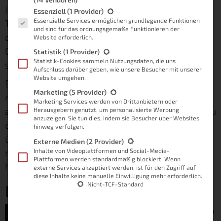
Internet. Die FritzBox verwaltet Computer,
Es folgt eine Liste der Service-Gruppen, für die eine Einwilligung
Essenziell
(1 Provider)
Essenzielle Services ermöglichen grundlegende Funktionen
Tablets und Smartphones. Sie bietet Filter, um
und sind für das ordnungsgemäße Funktionieren der
das Netzwerk sicher zu gestalten und die
Website erforderlich.
Geräte vor Gefahren aus dem WWW zu
Statistik
(1 Provider)
Statistik-Cookies sammeln Nutzungsdaten, die uns
schützen.
Aufschluss darüber geben, wie unsere Besucher mit unserer
Website umgehen.
Doch alles ist das noch lange nicht. Sie dient
Marketing
(5 Provider)
neben den gewöhnlichen Einsatzgebieten
Marketing Services werden von Drittanbietern oder
auch als Zentrale für das
Smart Home
. Falls du
Herausgebern genutzt, um personalisierte Werbung
anzuzeigen. Sie tun dies, indem sie Besucher über Websites
dich nun fragst, ob sie in diesem Bereich
hinweg verfolgen.
überzeugen kann oder ob du sie weiterhin als
Externe Medien
(2 Provider)
reinen Router einsetzen solltest, dann bist du
Inhalte von Videoplattformen und Social-Media-
Plattformen werden standardmäßig blockiert. Wenn
hier absolut richtig!
externe Services akzeptiert werden, ist für den Zugriff auf
diese Inhalte keine manuelle Einwilligung mehr erforderlich.
Nicht-TCF-Standard
Der große Vorteil der FritzBox
Das Smart Home