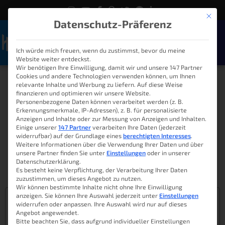
Mit die
Datenschutz-Präferenz
Ich würde mich freuen, wenn du zustimmst, bevor du meine
Naviga
Website weiter entdeckst.
Wir benötigen Ihre Einwilligung, damit wir und unsere 147 Partner
Cookies und andere Technologien verwenden können, um Ihnen
FritzBox – Die beste
relevante Inhalte und Werbung zu liefern. Auf diese Weise
finanzieren und optimieren wir unsere Website.
Zentrale für Smart
Personenbezogene Daten können verarbeitet werden (z. B.
Erkennungsmerkmale, IP-Adressen), z. B. für personalisierte
Home?
Anzeigen und Inhalte oder zur Messung von Anzeigen und Inhalten.
Einige unserer
147 Partner
verarbeiten Ihre Daten (jederzeit
widerrufbar) auf der Grundlage eines
berechtigten Interesses
.
Weitere Informationen über die Verwendung Ihrer Daten und über
unsere Partner finden Sie unter
Einstellungen
oder in unserer
Lukas
29. September 2017
17:45
Datenschutzerklärung.
Es besteht keine Verpflichtung, der Verarbeitung Ihrer Daten
Leserbewertung: 5 von 5 Sternen
zuzustimmen, um dieses Angebot zu nutzen.
Wir können bestimmte Inhalte nicht ohne Ihre Einwilligung
anzeigen. Sie können Ihre Auswahl jederzeit unter
Einstellungen
Inhaltsverzeichnis
widerrufen oder anpassen. Ihre Auswahl wird nur auf dieses
Angebot angewendet.
Die FritzBox – mehr als nur ein Router
Bitte beachten Sie, dass aufgrund individueller Einstellungen