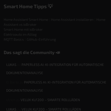
Smart Home Tipps 💡
Home Assistant Smart Home
||
Home Assistant installieren
||
Home
Assistant vs ioBroker
Smart Home mit ioBroker
Elektroauto im Alltag
MQTT Basics
||
GitHub-Einführung
Das sagt die Community 📣
LUKAS
zu
PAPERLESS AI: KI-INTEGRATION FÜR AUTOMATISCHE
DOKUMENTENANALYSE
El Barto
zu
PAPERLESS AI: KI-INTEGRATION FÜR AUTOMATISCHE
DOKUMENTENANALYSE
Ulrich
zu
VELUX KLF200 – SMARTE ROLLLÄDEN
LUKAS
zu
VELUX KLF200 – SMARTE ROLLLÄDEN