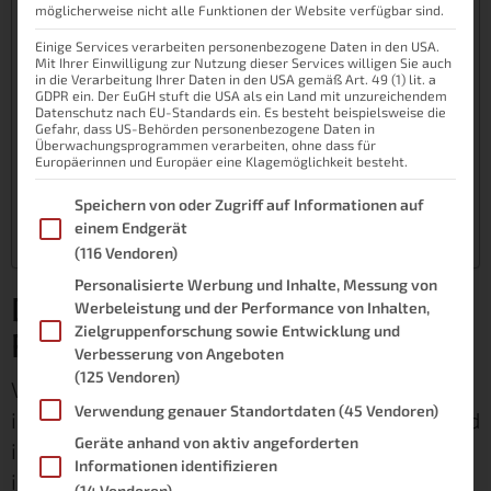
möglicherweise nicht alle Funktionen der Website verfügbar sind.
Der große Vorteil der FritzBox
Steckdosen von AVM – ein smarter Traum
Einige Services verarbeiten personenbezogene Daten in den USA.
Mit Ihrer Einwilligung zur Nutzung dieser Services willigen Sie auch
Thermostate für die FritzBox – für
in die Verarbeitung Ihrer Daten in den USA gemäß Art. 49 (1) lit. a
GDPR ein. Der EuGH stuft die USA als ein Land mit unzureichendem
Energiebewusste
Datenschutz nach EU-Standards ein. Es besteht beispielsweise die
Gefahr, dass US-Behörden personenbezogene Daten in
AVM-Aktoren sind gesprächig – ein enormer
Überwachungsprogrammen verarbeiten, ohne dass für
Europäerinnen und Europäer eine Klagemöglichkeit besteht.
Vorteil
Im Folgenden finden Sie eine Liste der Zwecke des IAB Transpare
Wo die FritzBox noch ihre Schwächen hat
Speichern von oder Zugriff auf Informationen auf
einem Endgerät
433 MHz gegen DECT – Was ist besser?
(116 Vendoren)
Personalisierte Werbung und Inhalte, Messung von
Die FritzBox – mehr als nur ein
Werbeleistung und der Performance von Inhalten,
Zielgruppenforschung sowie Entwicklung und
Router
Verbesserung von Angeboten
(125 Vendoren)
Viele Jahre galt die FritzBox als bester Router
Verwendung genauer Standortdaten
(45 Vendoren)
im Heimbereich. Sie wird geliebt, geschätzt und
Geräte anhand von aktiv angeforderten
in Massen verkauft. Doch in der heutigen Zeit
Informationen identifizieren
ist sie weit mehr als nur der Zugang zum
(14 Vendoren)