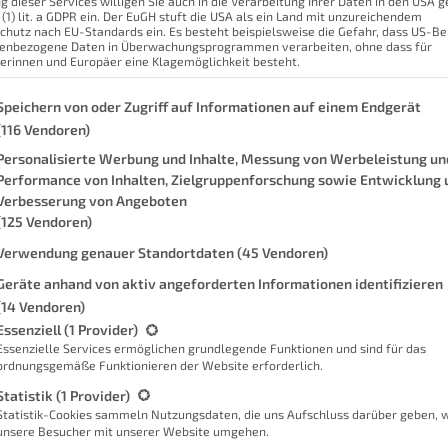
g dieser Services willigen Sie auch in die Verarbeitung Ihrer Daten in den USA
 (1) lit. a GDPR ein. Der EuGH stuft die USA als ein Land mit unzureichendem
der Woche. Logisch. Doch anders als
chutz nach EU-Standards ein. Es besteht beispielsweise die Gefahr, dass US-B
Was 
enbezogene Daten in Überwachungsprogrammen verarbeiten, ohne dass für
us manchmal in der Welt unterwegs.
erinnen und Europäer eine Klagemöglichkeit besteht.
W
e, an denen ich dann nicht
meine volle
genden finden Sie eine Liste der Zwecke des IAB Transparency and Con
be ich verschiedene Geräte, die doch
Speichern von oder Zugriff auf Informationen auf einem Endgerät
Das 
(116 Vendoren)
es doch nun, wenn ich das mit
Open
Personalisierte Werbung und Inhalte, Messung von Werbeleistung un
 die Lösung?
Performance von Inhalten, Zielgruppenforschung sowie Entwicklung 
Mei
t
ioBroker
abzubilden. Eine Regel, die
Verbesserung von Angeboten
(125 Vendoren)
chuss vorhanden ist. Und dann sollen
Verwendung genauer Standortdaten
(45 Vendoren)
e braucht es dafür nicht zwangsläufig
hnliche Szenarien anbietet. Und evcc ist
Geräte anhand von aktiv angeforderten Informationen identifizieren
(14 Vendoren)
en kommenden Wochen etwas genauer
gt eine Liste der Service-Gruppen, für die eine Einwilligung erteilt we
Essenziell
(1 Provider)
Essenzielle Services ermöglichen grundlegende Funktionen und sind für das
ordnungsgemäße Funktionieren der Website erforderlich.
der folgen kann.
Statistik
(1 Provider)
Statistik-Cookies sammeln Nutzungsdaten, die uns Aufschluss darüber geben, 
unsere Besucher mit unserer Website umgehen.