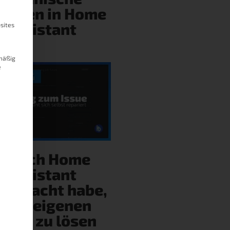
hulden in Home
Assistant
sites
mäßig
e
ie ich Home
Assistant
gebracht habe,
eine eigenen
ehler zu lösen