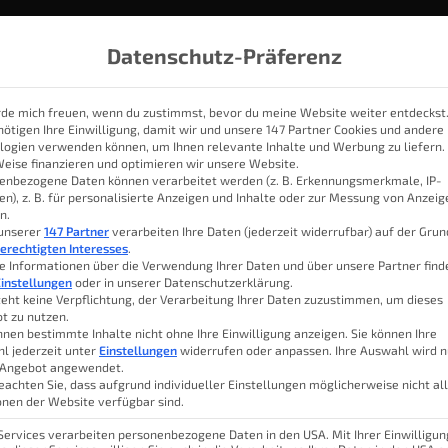
Datenschutz-Präferenz
rde mich freuen, wenn du zustimmst, bevor du meine Website weiter entdeckst
nötigen Ihre Einwilligung, damit wir und unsere 147 Partner Cookies und andere
logien verwenden können, um Ihnen relevante Inhalte und Werbung zu liefern.
IOBROKER
THEMEN
KATEGORIEN
SMART HOME SYSTE
Weise finanzieren und optimieren wir unsere Website.
enbezogene Daten können verarbeitet werden (z. B. Erkennungsmerkmale, IP-
en), z. B. für personalisierte Anzeigen und Inhalte oder zur Messung von Anzei
n.
– Was soll das sein?
 unserer
147 Partner
verarbeiten Ihre Daten (jederzeit widerrufbar) auf der Gru
erechtigten Interesses
.
e Informationen über die Verwendung Ihrer Daten und über unsere Partner find
instellungen
oder in unserer Datenschutzerklärung.
teht keine Verpflichtung, der Verarbeitung Ihrer Daten zuzustimmen, um dieses
t zu nutzen.
⭐ Lese
n. Doch mit der Einführung
meines
nnen bestimmte Inhalte nicht ohne Ihre Einwilligung anzeigen. Sie können Ihre
ealität manchmal nicht so ganz leicht
l jederzeit unter
Einstellungen
widerrufen oder anpassen. Ihre Auswahl wird n
Luka
 Angebot angewendet.
t schon fast auf die eigene Software.
eachten Sie, dass aufgrund individueller Einstellungen möglicherweise nicht al
onen der Website verfügbar sind.
Inhal
 Services verarbeiten personenbezogene Daten in den USA. Mit Ihrer Einwilligun