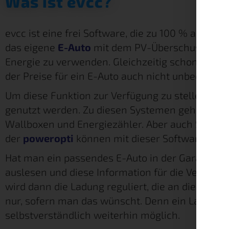
Was ist evcc?
evcc ist eine frei Software, die zu 100 % auf Open
das eigene
E-Auto
mit dem PV-Überschuss zu l
Energie zu verwenden. Gleichzeitig schont man 
der Preise für ein E-Auto auch nicht unbedingt so
Um diese Funktion zur Verfügung zu stellen, k
genutzt werden. Zu diesen Systemen gehören PV
Wallboxen und Energiezähler. Aber auch Steck
der
poweropti
können mit dieser Software ver
Hat man ein passendes E-Auto in der Garage st
auslesen und diese Information für die Verteilu
wird dann die Ladung reguliert, die an die eigen
nur, sofern man das wünscht. Denn ein Laden mi
selbstverständlich weiterhin möglich.