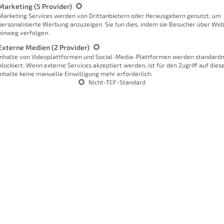
Marketing
(5 Provider)
Sc
Marketing Services werden von Drittanbietern oder Herausgebern genutzt, um
personalisierte Werbung anzuzeigen. Sie tun dies, indem sie Besucher über Web
hinweg verfolgen.
Externe Medien
(2 Provider)
Inhalte von Videoplattformen und Social-Media-Plattformen werden standard
blockiert. Wenn externe Services akzeptiert werden, ist für den Zugriff auf dies
Inhalte keine manuelle Einwilligung mehr erforderlich.
Nicht-TCF-Standard
W
bei
s
F