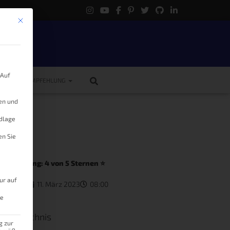
Mit diesem Button wird der Dialog geschlossen. Seine Funktionalität ist 
.
 Auf
ME
EMPFEHLUNG
gen und
ndlage
en Sie
rbewertung: 4 von 5 Sternen ⭐
ur auf
s Knöller
11. März 2023
08:00
le
tsverzeichnis
g zur