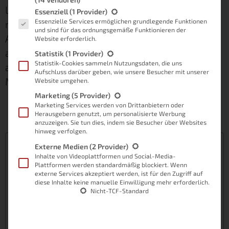
Lass uns in diesem Beitrag einen Blick auf die
Es folgt eine Liste der Service-Gruppen, für die eine Einwilligung
Essenziell
(1 Provider)
Essenzielle Services ermöglichen grundlegende Funktionen
richtigen technischen Werkzeuge für deinen
und sind für das ordnungsgemäße Funktionieren der
Arbeitsplatz werfen. Ich erzähle dir außerdem
Website erforderlich.
am Ende meines Beitrags, wie ich aktuell
Statistik
(1 Provider)
Statistik-Cookies sammeln Nutzungsdaten, die uns
arbeite und mit welcher Konstellation ich im
Aufschluss darüber geben, wie unsere Besucher mit unserer
Moment wirklich sehr glücklich bin.
Website umgehen.
Marketing
(5 Provider)
Marketing Services werden von Drittanbietern oder
Herausgebern genutzt, um personalisierte Werbung
anzuzeigen. Sie tun dies, indem sie Besucher über Websites
hinweg verfolgen.
Inhaltsverzeichnis
Externe Medien
(2 Provider)
Inhalte von Videoplattformen und Social-Media-
Desktop PC oder Laptop – Nur eine
Plattformen werden standardmäßig blockiert. Wenn
externe Services akzeptiert werden, ist für den Zugriff auf
Größensache?
diese Inhalte keine manuelle Einwilligung mehr erforderlich.
Darauf solltest du achten!
Nicht-TCF-Standard
Diese Möglichkeiten hast du zur Verfügung!
Variante 1: Klassischer Desktop PC