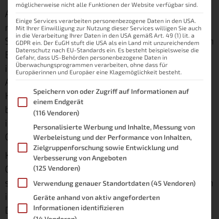
möglicherweise nicht alle Funktionen der Website verfügbar sind.
Als Wirtschaftsinformatiker beschäftige ich
Einige Services verarbeiten personenbezogene Daten in den USA.
mich nicht immer nur mit der
Mit Ihrer Einwilligung zur Nutzung dieser Services willigen Sie auch
in die Verarbeitung Ihrer Daten in den USA gemäß Art. 49 (1) lit. a
Softwareentwicklung, sondern gebe in meinem
GDPR ein. Der EuGH stuft die USA als ein Land mit unzureichendem
Datenschutz nach EU-Standards ein. Es besteht beispielsweise die
Bekanntenkreis auch öfter einmal Ratschläge
Gefahr, dass US-Behörden personenbezogene Daten in
Überwachungsprogrammen verarbeiten, ohne dass für
im Hinblick auf die richtige technische
Europäerinnen und Europäer eine Klagemöglichkeit besteht.
Ausstattung für das eigene Büro oder den
Im Folgenden finden Sie eine Liste der Zwecke des IAB Transpare
Speichern von oder Zugriff auf Informationen auf
Heimarbeitsplatz. Wie ich jetzt auch online
einem Endgerät
beobachten konnte mehren sich die Fragen
(116 Vendoren)
insbesondere bei der Auswahl des richtigen
Personalisierte Werbung und Inhalte, Messung von
Computers.
Werbeleistung und der Performance von Inhalten,
Zielgruppenforschung sowie Entwicklung und
Kleinere Unternehmen fragen sich, welche
Verbesserung von Angeboten
Geräte sie ihren Mitarbeitern zur Verfügung
(125 Vendoren)
stellen sollen und Heimanwender hinterfragen
Verwendung genauer Standortdaten
(45 Vendoren)
immer wieder den Sinn oder Unsinn eines
Geräte anhand von aktiv angeforderten
Informationen identifizieren
Desktop PCs.
(14 Vendoren)