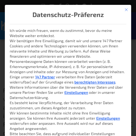
Mit die
Datenschutz-Präferenz
Ich würde mich freuen, wenn du zustimmst, bevor du meine
Naviga
Website weiter entdeckst.
Desktop PC oder Laptop?
Wir benötigen Ihre Einwilligung, damit wir und unsere 147 Partner
Cookies und andere Technologien verwenden können, um Ihnen
relevante Inhalte und Werbung zu liefern. Auf diese Weise
Was lohnt sich eher?
finanzieren und optimieren wir unsere Website.
Personenbezogene Daten können verarbeitet werden (z. B.
Erkennungsmerkmale, IP-Adressen), z. B. für personalisierte
Anzeigen und Inhalte oder zur Messung von Anzeigen und Inhalten.
Lukas
12. Dezember 2020
08:00
Einige unserer
147 Partner
verarbeiten Ihre Daten (jederzeit
widerrufbar) auf der Grundlage eines
berechtigten Interesses
.
Weitere Informationen über die Verwendung Ihrer Daten und über
Für viele Personen stellen sich im Jahr 2020
unsere Partner finden Sie unter
Einstellungen
oder in unserer
völlig neue Fragen. Insbesondere das
Datenschutzerklärung.
Es besteht keine Verpflichtung, der Verarbeitung Ihrer Daten
ausgiebige Nutzen von Homeoffice wirft jedoch
zuzustimmen, um dieses Angebot zu nutzen.
Wir können bestimmte Inhalte nicht ohne Ihre Einwilligung
im Hinblick auf die Computerwahl ganz neue
anzeigen. Sie können Ihre Auswahl jederzeit unter
Einstellungen
Fragen für viele auf. Was ist besser, Desktop PC
widerrufen oder anpassen. Ihre Auswahl wird nur auf dieses
Angebot angewendet.
oder Laptop?
Bitte beachten Sie, dass aufgrund individueller Einstellungen