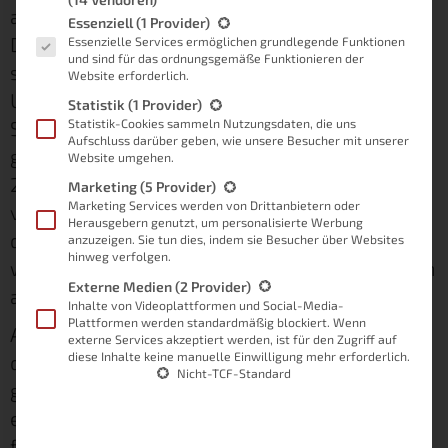
abgehört werden?
Es folgt eine Liste der Service-Gruppen, für die eine Einwilligung
Essenziell
(1 Provider)
Doch wer einen
Amazon Echo
einsetzt fragt
Essenzielle Services ermöglichen grundlegende Funktionen
und sind für das ordnungsgemäße Funktionieren der
sich meist direkt zu Beginn, ob Alexa spioniert.
Website erforderlich.
Und diese Frage ist keinesfalls unberechtigt.
Statistik
(1 Provider)
Schließlich befinden sich die Geräte nicht
Statistik-Cookies sammeln Nutzungsdaten, die uns
Aufschluss darüber geben, wie unsere Besucher mit unserer
gerade selten auch im Schlafzimmer und sind
Website umgehen.
24 Stunden am Tag mit dem Internet
Marketing
(5 Provider)
Marketing Services werden von Drittanbietern oder
verbunden. Damit allerdings nicht genug. In
Herausgebern genutzt, um personalisierte Werbung
diesen 24 Stunden verbindet sich Alexa immer
anzuzeigen. Sie tun dies, indem sie Besucher über Websites
hinweg verfolgen.
wieder mit den Servern von Amazon, um Daten
Externe Medien
(2 Provider)
auszutauschen.
Inhalte von Videoplattformen und Social-Media-
Plattformen werden standardmäßig blockiert. Wenn
Allein diese Tatsache ist ausreichend dafür,
externe Services akzeptiert werden, ist für den Zugriff auf
diese Inhalte keine manuelle Einwilligung mehr erforderlich.
dass es bezüglich Alexa Sicherheitsbedenken
Nicht-TCF-Standard
gibt. Ich möchte in diesem Artikel daher gerne
einmal genauer darstellen, wie Alexa
funktioniert und warum sie überhaupt mit dem