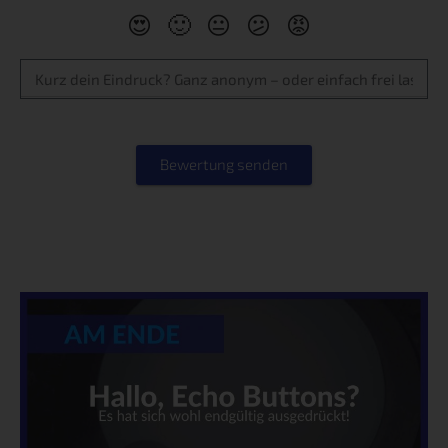
😍
🙂
😐
😕
😡
Bewertung senden