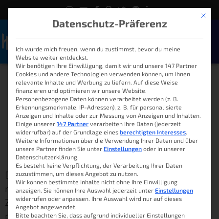
Mit die
Datenschutz-Präferenz
Ich würde mich freuen, wenn du zustimmst, bevor du meine
Naviga
Website weiter entdeckst.
Wir benötigen Ihre Einwilligung, damit wir und unsere 147 Partner
Cookies und andere Technologien verwenden können, um Ihnen
Die Alexa Spionage –
relevante Inhalte und Werbung zu liefern. Auf diese Weise
finanzieren und optimieren wir unsere Website.
Wann hört sie mit?
Personenbezogene Daten können verarbeitet werden (z. B.
Erkennungsmerkmale, IP-Adressen), z. B. für personalisierte
Anzeigen und Inhalte oder zur Messung von Anzeigen und Inhalten.
Einige unserer
147 Partner
verarbeiten Ihre Daten (jederzeit
widerrufbar) auf der Grundlage eines
berechtigten Interesses
.
Lukas
1. Mai 2021
08:00
Weitere Informationen über die Verwendung Ihrer Daten und über
unsere Partner finden Sie unter
Einstellungen
oder in unserer
Datenschutzerklärung.
Es besteht keine Verpflichtung, der Verarbeitung Ihrer Daten
Dass die Sprachsteuerung eng gekoppelt ist
zuzustimmen, um dieses Angebot zu nutzen.
Wir können bestimmte Inhalte nicht ohne Ihre Einwilligung
mit dem Smart Home, sieht man in meinem
anzeigen. Sie können Ihre Auswahl jederzeit unter
Einstellungen
widerrufen oder anpassen. Ihre Auswahl wird nur auf dieses
Zuhause ganz deutlich. Meine Geräte werden
Angebot angewendet.
per Sprachbefehl aktiviert und danach wieder
Bitte beachten Sie, dass aufgrund individueller Einstellungen