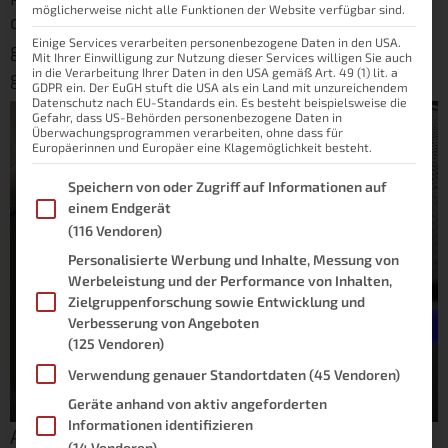
möglicherweise nicht alle Funktionen der Website verfügbar sind.
deaktiviert. Ein gutes Beispiel hierfür sind die
Einige Services verarbeiten personenbezogene Daten in den USA.
gefühlt unzähligen Lampen, die ich wirklich
Mit Ihrer Einwilligung zur Nutzung dieser Services willigen Sie auch
gerne per Sprache einstelle.
in die Verarbeitung Ihrer Daten in den USA gemäß Art. 49 (1) lit. a
GDPR ein. Der EuGH stuft die USA als ein Land mit unzureichendem
Datenschutz nach EU-Standards ein. Es besteht beispielsweise die
Gefahr, dass US-Behörden personenbezogene Daten in
Überwachungsprogrammen verarbeiten, ohne dass für
Europäerinnen und Europäer eine Klagemöglichkeit besteht.
Im Folgenden finden Sie eine Liste der Zwecke des IAB Transpare
Speichern von oder Zugriff auf Informationen auf
einem Endgerät
(116 Vendoren)
Personalisierte Werbung und Inhalte, Messung von
Werbeleistung und der Performance von Inhalten,
Zielgruppenforschung sowie Entwicklung und
Verbesserung von Angeboten
(125 Vendoren)
Verwendung genauer Standortdaten
(45 Vendoren)
Geräte anhand von aktiv angeforderten
Informationen identifizieren
Amazon Echo Studio: Kann man mit Alexa
(14 Vendoren)