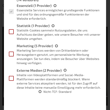
diesen jeweils unter den hervorgehobenen
Es folgt eine Liste der Service-Gruppen, für die eine Einwilligung
Essenziell
(1 Provider)
Essenzielle Services ermöglichen grundlegende Funktionen
Worten.
und sind für das ordnungsgemäße Funktionieren der
Website erforderlich.
Statistik
(1 Provider)
Statistik-Cookies sammeln Nutzungsdaten, die uns
Aufschluss darüber geben, wie unsere Besucher mit unserer
Website umgehen.
Marketing
(5 Provider)
Marketing Services werden von Drittanbietern oder
Herausgebern genutzt, um personalisierte Werbung
anzuzeigen. Sie tun dies, indem sie Besucher über Websites
hinweg verfolgen.
Externe Medien
(2 Provider)
Inhalte von Videoplattformen und Social-Media-
Plattformen werden standardmäßig blockiert. Wenn
externe Services akzeptiert werden, ist für den Zugriff auf
diese Inhalte keine manuelle Einwilligung mehr erforderlich.
Nicht-TCF-Standard