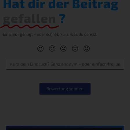
Hat dir der Beitrag
gefallen
?
Ein Emoji genügt – oder schreib kurz, was du denkst.
😍
🙂
😐
😕
😡
Bewertung senden