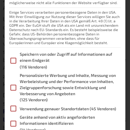
möglicherweise nicht alle Funktionen der Website verfügbar sind.
Alarmanlage scharf schalten.
Einige Services verarbeiten personenbezogene Daten in den USA.
Mit Ihrer Einwilligung zur Nutzung dieser Services willigen Sie auch
Und eigentlich ist das völlig schwachsinnig,
in die Verarbeitung Ihrer Daten in den USA gemäß Art. 49 (1) lit. a
GDPR ein. Der EuGH stuft die USA als ein Land mit unzureichendem
denn im Grunde geht es bei beiden Vorgängen
Datenschutz nach EU-Standards ein. Es besteht beispielsweise die
um das gleiche Ziel. Man möchte sein Zuhause
Gefahr, dass US-Behörden personenbezogene Daten in
Überwachungsprogrammen verarbeiten, ohne dass für
verlassen und entsprechend gegen Einbruch
Europäerinnen und Europäer eine Klagemöglichkeit besteht.
schützen. Wenn man nun diesen Prozess
Im Folgenden finden Sie eine Liste der Zwecke des IAB Transpare
Speichern von oder Zugriff auf Informationen auf
betrachtet müsste man doch theoretisch beide
einem Endgerät
Aktionen zusammenfassen, damit es
(116 Vendoren)
zumindest halbwegs als smart durchgehen
Personalisierte Werbung und Inhalte, Messung von
Werbeleistung und der Performance von Inhalten,
kann.
Zielgruppenforschung sowie Entwicklung und
Verbesserung von Angeboten
Das möchte ich in meinem Beitrag tun und
(125 Vendoren)
setze dafür zum einen auf die
Lupusec XT1
Verwendung genauer Standortdaten
(45 Vendoren)
Plus
und zum anderen auf das
Nuki Smart
Geräte anhand von aktiv angeforderten
Lock
. Zu beiden Komponenten habe ich jeweils
Informationen identifizieren
bereits einen Beitrag geschrieben. Du findest
(14 Vendoren)