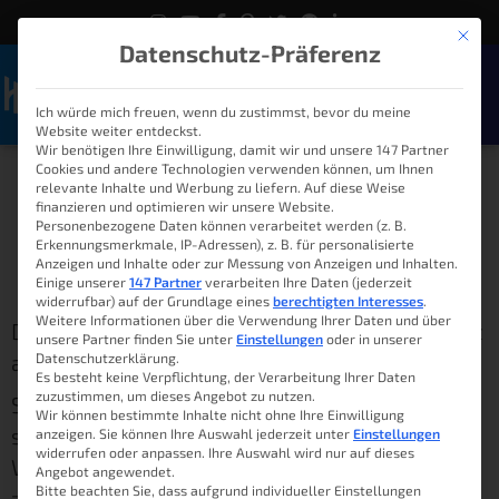
Mit die
Datenschutz-Präferenz
Ich würde mich freuen, wenn du zustimmst, bevor du meine
Naviga
Website weiter entdeckst.
Alarmanlage und Nuki –
Wir benötigen Ihre Einwilligung, damit wir und unsere 147 Partner
Cookies und andere Technologien verwenden können, um Ihnen
relevante Inhalte und Werbung zu liefern. Auf diese Weise
Lupusec XT1 Plus
finanzieren und optimieren wir unsere Website.
Personenbezogene Daten können verarbeitet werden (z. B.
Erkennungsmerkmale, IP-Adressen), z. B. für personalisierte
Anzeigen und Inhalte oder zur Messung von Anzeigen und Inhalten.
Lukas
1. August 2020
08:00
Einige unserer
147 Partner
verarbeiten Ihre Daten (jederzeit
widerrufbar) auf der Grundlage eines
berechtigten Interesses
.
Weitere Informationen über die Verwendung Ihrer Daten und über
Die Alarmanlage und Nuki. Klingt komisch? Hat
unsere Partner finden Sie unter
Einstellungen
oder in unserer
aber auf jeden Fall seine Vorzüge.
Datenschutzerklärung.
Es besteht keine Verpflichtung, der Verarbeitung Ihrer Daten
zuzustimmen, um dieses Angebot zu nutzen.
Stell dir vor, du hast eine Alarmanlage und ein
Wir können bestimmte Inhalte nicht ohne Ihre Einwilligung
smartes Türschloss. Wenn du nun deine
anzeigen. Sie können Ihre Auswahl jederzeit unter
Einstellungen
widerrufen oder anpassen. Ihre Auswahl wird nur auf dieses
Wohnung oder dein Haus verlässt, musst du
Angebot angewendet.
Bitte beachten Sie, dass aufgrund individueller Einstellungen
zuerst die Tür abschließen und dann deine