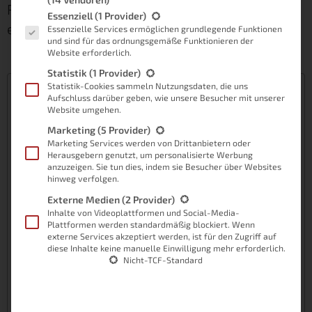
Ratgeber. Vielleicht ist es einmal an der Zeit,
Es folgt eine Liste der Service-Gruppen, für die eine Einwilligung
Essenziell
(1 Provider)
etwas Neues zu lernen?
Essenzielle Services ermöglichen grundlegende Funktionen
und sind für das ordnungsgemäße Funktionieren der
Website erforderlich.
Statistik
(1 Provider)
Statistik-Cookies sammeln Nutzungsdaten, die uns
Inhaltsverzeichnis
Aufschluss darüber geben, wie unsere Besucher mit unserer
Website umgehen.
Der Amazon Echo und Alexa
Marketing
(5 Provider)
Alexa und die Skills
Marketing Services werden von Drittanbietern oder
Wie verwalte ich meine Skills?
Herausgebern genutzt, um personalisierte Werbung
anzuzeigen. Sie tun dies, indem sie Besucher über Websites
Sind alle Skills kostenlos?
hinweg verfolgen.
Die besten Alexa Skills
Externe Medien
(2 Provider)
Inhalte von Videoplattformen und Social-Media-
iRobot Home
Plattformen werden standardmäßig blockiert. Wenn
Staumelder
externe Services akzeptiert werden, ist für den Zugriff auf
diese Inhalte keine manuelle Einwilligung mehr erforderlich.
Tagesschau
Nicht-TCF-Standard
Einschlafgeräusche
Chefkoch