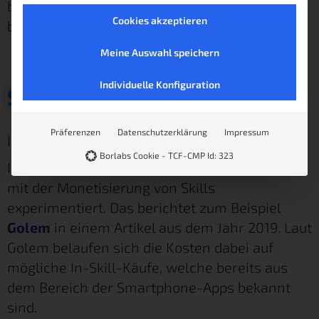
bitten, die du dann mit deiner Stimme
Cookies akzeptieren
bestätigst.
Meine Auswahl speichern
Individuelle Konfiguration
Sind alle Skills kostenlos?
Präferenzen
Datenschutzerklärung
Impressum
In der Regel sind Skills kostenlos.
Borlabs Cookie - TCF-CMP Id: 323
Ich sage hier bewusst
in der Regel
, da Amazon
mit der Monetisierung von Skills
experimentiert. Das berichtet zum Beispiel
Golem
in einem Artikel aus dem Jahr 2019. Laut
Golem belaufen sich die Kosten dabei auf
mögliche In-Skill-Käufe, welche bereits aus
dem Bereich der Smartphone-Apps bekannt
sind.