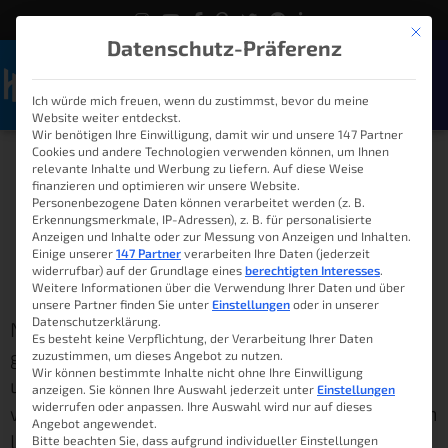
Mit die
Datenschutz-Präferenz
Ich würde mich freuen, wenn du zustimmst, bevor du meine
Naviga
Website weiter entdeckst.
Wir benötigen Ihre Einwilligung, damit wir und unsere 147 Partner
Cookies und andere Technologien verwenden können, um Ihnen
Was sind Alexa Skills für
relevante Inhalte und Werbung zu liefern. Auf diese Weise
finanzieren und optimieren wir unsere Website.
den Amazon Echo?
Personenbezogene Daten können verarbeitet werden (z. B.
Erkennungsmerkmale, IP-Adressen), z. B. für personalisierte
Anzeigen und Inhalte oder zur Messung von Anzeigen und Inhalten.
Einige unserer
147 Partner
verarbeiten Ihre Daten (jederzeit
widerrufbar) auf der Grundlage eines
berechtigten Interesses
.
Lukas
21. März 2020
08:00
Weitere Informationen über die Verwendung Ihrer Daten und über
unsere Partner finden Sie unter
Einstellungen
oder in unserer
Datenschutzerklärung.
Neulich bin ich auf Facebook auf die Frage
Es besteht keine Verpflichtung, der Verarbeitung Ihrer Daten
gestoßen, was eigentlich Skills für Alexa sind
zuzustimmen, um dieses Angebot zu nutzen.
Wir können bestimmte Inhalte nicht ohne Ihre Einwilligung
und was man mit ihnen tun kann. Sicherlich
anzeigen. Sie können Ihre Auswahl jederzeit unter
Einstellungen
widerrufen oder anpassen. Ihre Auswahl wird nur auf dieses
wissen große Teile meiner Leser (und natürlich
Angebot angewendet.
Leserinnen) bereits darüber Bescheid, doch es
Bitte beachten Sie, dass aufgrund individueller Einstellungen