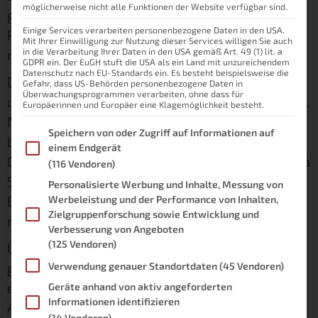
möglicherweise nicht alle Funktionen der Website verfügbar sind.
gibt gerade unter den Einsteigern vereinzelt
Einige Services verarbeiten personenbezogene Daten in den USA.
Personen, die der Thematik
Amazon Echo
*
Mit Ihrer Einwilligung zur Nutzung dieser Services willigen Sie auch
recht ratlos gegenüber stehen.
in die Verarbeitung Ihrer Daten in den USA gemäß Art. 49 (1) lit. a
GDPR ein. Der EuGH stuft die USA als ein Land mit unzureichendem
Datenschutz nach EU-Standards ein. Es besteht beispielsweise die
Dieser Beitrag widmet sich nun dieser Frage
Gefahr, dass US-Behörden personenbezogene Daten in
Überwachungsprogrammen verarbeiten, ohne dass für
und soll für Einsteiger Licht ins Dunkle bringen.
Europäerinnen und Europäer eine Klagemöglichkeit besteht.
Nach diesem Beitrag ist definitiv jeder dazu
Im Folgenden finden Sie eine Liste der Zwecke des IAB Transpare
Speichern von oder Zugriff auf Informationen auf
bereit, in einem Satz Alexa Skills zu erklären.
einem Endgerät
Garantiert! Außerdem erfährst du, wie du Alexa
(116 Vendoren)
Skills installieren kannst. Am Ende des
Personalisierte Werbung und Inhalte, Messung von
Beitrags erwarten dich zudem coole Skills, die
Werbeleistung und der Performance von Inhalten,
Zielgruppenforschung sowie Entwicklung und
mir in meinem Alltag weiterhelfen.
Verbesserung von Angeboten
(125 Vendoren)
Übrigens: Solltest du einmal nicht deinen
gewünschten Skill finden, kann du auch
Verwendung genauer Standortdaten
(45 Vendoren)
einfach selbst einen Alexa Skill erstellen.
Geräte anhand von aktiv angeforderten
Informationen identifizieren
Amazon liefert dir hierfür einen umfassenden
(14 Vendoren)