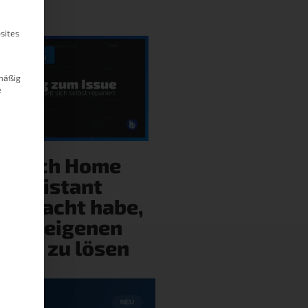
sites
mäßig
e
ie ich Home
Assistant
gebracht habe,
eine eigenen
ehler zu lösen