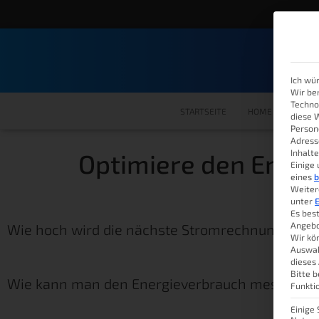
Ich wü
Wir be
Techno
STARTSEITE
HOME ASSISTANT
diese 
Person
Adress
Inhalte
Optimiere den Ener
Einige
eines
b
Weiter
unter
E
Es bes
Angebo
Wie hoch wird die nächste Stromrechnung?
Wir kö
Auswah
dieses
Bitte b
Wie kann man den Energieverbrauch messen?
Funkti
Einige