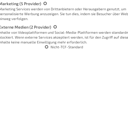
Marketing
(5 Provider)
ie bei
Statista
Marketing Services werden von Drittanbietern oder Herausgebern genutzt, um
personalisierte Werbung anzuzeigen. Sie tun dies, indem sie Besucher über Web
oder eine Privatperson bist. Eines
hinweg verfolgen.
ourcen wirtschaftlich nutzen. Dabei
Externe Medien
(2 Provider)
t wenig Geld ausgibst, sondern dass du
Inhalte von Videoplattformen und Social-Media-Plattformen werden standard
blockiert. Wenn externe Services akzeptiert werden, ist für den Zugriff auf dies
Inhalte keine manuelle Einwilligung mehr erforderlich.
Nicht-TCF-Standard
erstützen!
rbraucht?
W
 welche dir verdeutlichen wird, wo in
bei
s
io und Büro verschlingen die meisten
F
r Computer ständig an ist und wir uns
mgeben. Viele Menschen nutzen auch
r beschäftigt sind, nur dass im