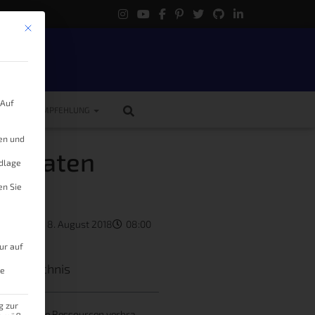
Mit diesem Button wird der Dialog geschlossen. Seine Funktionalität ist 
.
 Auf
ME
EMPFEHLUNG
gen und
me Daten
ndlage
en Sie
 Knöller
8. August 2018
08:00
ur auf
tsverzeichnis
le
g zur
Wo werden viele Ressourcen verbraucht?