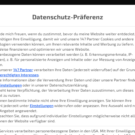
Datenschutz-Präferenz
rde mich freuen, wenn du zustimmst, bevor du meine Website weiter entdeckst
nötigen Ihre Einwilligung, damit wir und unsere 147 Partner Cookies und andere
logien verwenden können, um Ihnen relevante Inhalte und Werbung zu liefern.
IOBROKER
THEMEN
KATEGORIEN
SMART HOME SYSTE
Weise finanzieren und optimieren wir unsere Website.
enbezogene Daten können verarbeitet werden (z. B. Erkennungsmerkmale, IP-
en), z. B. für personalisierte Anzeigen und Inhalte oder zur Messung von Anzei
n.
gieverbrauch mit Smart Ho
 unserer
147 Partner
verarbeiten Ihre Daten (jederzeit widerrufbar) auf der Gru
erechtigten Interesses
.
e Informationen über die Verwendung Ihrer Daten und über unsere Partner find
instellungen
oder in unserer Datenschutzerklärung.
teht keine Verpflichtung, der Verarbeitung Ihrer Daten zuzustimmen, um dieses
t zu nutzen.
Lukas
nnen bestimmte Inhalte nicht ohne Ihre Einwilligung anzeigen. Sie können Ihre
l jederzeit unter
Einstellungen
widerrufen oder anpassen. Ihre Auswahl wird n
 Angebot angewendet.
Inhal
eachten Sie, dass aufgrund individueller Einstellungen möglicherweise nicht al
onen der Website verfügbar sind.
 Services verarbeiten personenbezogene Daten in den USA. Mit Ihrer Einwilligun