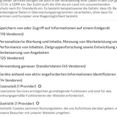
g dieser Services willigen Sie auch in die Verarbeitung Ihrer Daten in den USA
 (1) lit. a GDPR ein. Der EuGH stuft die USA als ein Land mit unzureichendem
chutz nach EU-Standards ein. Es besteht beispielsweise die Gefahr, dass US-B
enbezogene Daten in Überwachungsprogrammen verarbeiten, ohne dass für
Smar
erinnen und Europäer eine Klagemöglichkeit besteht.
Tipp
net findet?
genden finden Sie eine Liste der Zwecke des IAB Transparency and Con
Speichern von oder Zugriff auf Informationen auf einem Endgerät
Weit
(116 Vendoren)
Personalisierte Werbung und Inhalte, Messung von Werbeleistung un
 gestellt? Wenn ja, dann bist du hier
Performance von Inhalten, Zielgruppenforschung sowie Entwicklung 
Verbesserung von Angeboten
twas zu Daten erzählen, welche
(125 Vendoren)
ass du etwas davon weißt. Zusammen
Verwendung genauer Standortdaten
(45 Vendoren)
rpotenzial und kommen der
Geräte anhand von aktiv angeforderten Informationen identifizieren
ssendlich ist es so, dass es niemandem
(14 Vendoren)
 resultierenden Kosten sind. Wir sind
gt eine Liste der Service-Gruppen, für die eine Einwilligung erteilt we
Essenziell
(1 Provider)
tieren und auszuwerten. Dabei sollten
Essenzielle Services ermöglichen grundlegende Funktionen und sind für das
ordnungsgemäße Funktionieren der Website erforderlich.
ch gar nicht sein.
Statistik
(1 Provider)
Sc
Statistik-Cookies sammeln Nutzungsdaten, die uns Aufschluss darüber geben, 
unsere Besucher mit unserer Website umgehen.