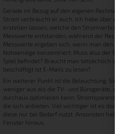
Gerade im Bezug auf den eigenen Rechner gilt, j
Strom verbraucht er auch. Ich habe über einen k
erstellen lassen, welche den Stromverbrauch e
Messwerte entstanden, während der Rechner sta
Messwerte ergeben sich, wenn man den Computer
Notwendige konzentriert. Muss also der Browse
Spiel befindet? Braucht man tatsächlich alle 
beschäftigt ist E-Mails zu lesen?
Ein weiterer Punkt ist die Beleuchtung. Sie ma
weniger aus als die TV- und Bürogeräte, allerdi
durchaus optimieren kann. Stromsparende LEDs s
die sich anbieten. Viel wichtiger ist es doch, d
diese nur bei Bedarf nutzt. Ansonsten haben wi
Fenster hinaus.