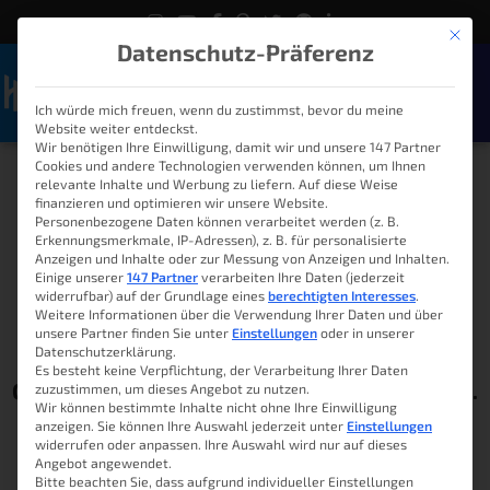
Mit die
Datenschutz-Präferenz
Ich würde mich freuen, wenn du zustimmst, bevor du meine
Naviga
Website weiter entdeckst.
Wir benötigen Ihre Einwilligung, damit wir und unsere 147 Partner
Cookies und andere Technologien verwenden können, um Ihnen
Hands on: Mediola AIO
relevante Inhalte und Werbung zu liefern. Auf diese Weise
finanzieren und optimieren wir unsere Website.
Gateway V6
Personenbezogene Daten können verarbeitet werden (z. B.
Erkennungsmerkmale, IP-Adressen), z. B. für personalisierte
Anzeigen und Inhalte oder zur Messung von Anzeigen und Inhalten.
Einige unserer
147 Partner
verarbeiten Ihre Daten (jederzeit
widerrufbar) auf der Grundlage eines
berechtigten Interesses
.
Lukas Knöller
30. Mai 2020
08:00
Weitere Informationen über die Verwendung Ihrer Daten und über
unsere Partner finden Sie unter
Einstellungen
oder in unserer
Datenschutzerklärung.
Werbung: Für diesen Beitrag wurde das
Es besteht keine Verpflichtung, der Verarbeitung Ihrer Daten
Gateway von Mediola zur Verfügung gestellt.
zuzustimmen, um dieses Angebot zu nutzen.
Wir können bestimmte Inhalte nicht ohne Ihre Einwilligung
Ich möchte mich dafür an dieser Stelle
anzeigen. Sie können Ihre Auswahl jederzeit unter
Einstellungen
widerrufen oder anpassen. Ihre Auswahl wird nur auf dieses
nochmal bedanken.
Angebot angewendet.
Bitte beachten Sie, dass aufgrund individueller Einstellungen