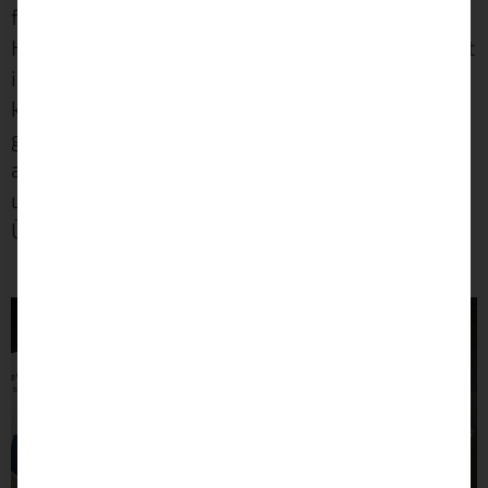
fehlen. Genauso verhält es sich im Smart
Home. Jede Zentrale ist spezialisiert und erfüllt
ihre eigenen Aufgaben, doch mit den anderen
kommt sie nicht so wirklich klar. Ab einer
gewissen Menge von Zentralen wird es
außerdem problematisch, die
unterschiedlichen Apps zu nutzen, ohne den
Überblick zu verlieren.