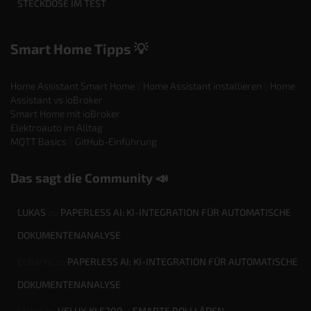
STECKDOSE IM TEST
Smart Home Tipps 💡
Home Assistant Smart Home
||
Home Assistant installieren
||
Home
Assistant vs ioBroker
Smart Home mit ioBroker
Elektroauto im Alltag
MQTT Basics
||
GitHub-Einführung
Das sagt die Community 📣
LUKAS
zu
PAPERLESS AI: KI-INTEGRATION FÜR AUTOMATISCHE
DOKUMENTENANALYSE
El Barto
zu
PAPERLESS AI: KI-INTEGRATION FÜR AUTOMATISCHE
DOKUMENTENANALYSE
Ulrich
zu
VELUX KLF200 – SMARTE ROLLLÄDEN