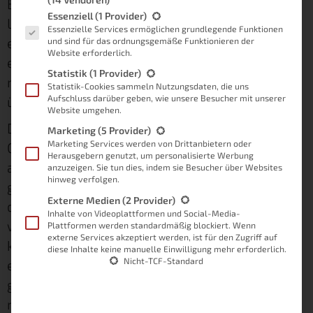
Betrieb zu nehmen, wenn doch Lampen,
Es folgt eine Liste der Service-Gruppen, für die eine Einwilligung
Essenziell
(1 Provider)
Lautsprecher und Co. schon jeweils ihre
Essenzielle Services ermöglichen grundlegende Funktionen
eigenen brauchen. Meine Antwort darauf ist
und sind für das ordnungsgemäße Funktionieren der
Website erforderlich.
ein ganz klares Ja! Denn es lohnt sich nicht
Statistik
(1 Provider)
nur, es ist für jedes Smart Home Pflicht, eine
Statistik-Cookies sammeln Nutzungsdaten, die uns
übergeordnete Steuerung zu haben.
Aufschluss darüber geben, wie unsere Besucher mit unserer
Website umgehen.
Du musst dir Smart Home wie eine
Marketing
(5 Provider)
Marketing Services werden von Drittanbietern oder
Gemeinschaft von Menschen vorstellen, die
Herausgebern genutzt, um personalisierte Werbung
alle gemeinsam an einem Ziel arbeiten. Das
anzuzeigen. Sie tun dies, indem sie Besucher über Websites
hinweg verfolgen.
geht bis zu einer gewissen Größe gut, doch
Externe Medien
(2 Provider)
dann entsteht irgendwann Chaos, da keiner so
Inhalte von Videoplattformen und Social-Media-
wirklich vom anderen weiß, was er tut. Oft
Plattformen werden standardmäßig blockiert. Wenn
externe Services akzeptiert werden, ist für den Zugriff auf
können ohne eine zentrale Verwaltung diese
diese Inhalte keine manuelle Einwilligung mehr erforderlich.
Nicht-TCF-Standard
einzelnen Personen nicht an einem
gemeinsamen Ziel arbeiten, da hierfür der
notwendige Austausch und die Vorgaben