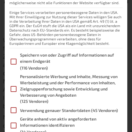
Alle hier vorgestellten Funktionen treffen im
möglicherweise nicht alle Funktionen der Website verfügbar sind.
Gesamten auch auf die V6-Serie und nicht
Einige Services verarbeiten personenbezogene Daten in den USA.
explizit nur auf das V6 Gateway zu.
Mit Ihrer Einwilligung zur Nutzung dieser Services willigen Sie auch
in die Verarbeitung Ihrer Daten in den USA gemäß Art. 49 (1) lit. a
GDPR ein. Der EuGH stuft die USA als ein Land mit unzureichendem
Datenschutz nach EU-Standards ein. Es besteht beispielsweise die
Gefahr, dass US-Behörden personenbezogene Daten in
Wenn man mich auf Smart Home anspricht,
Überwachungsprogrammen verarbeiten, ohne dass für
Europäerinnen und Europäer eine Klagemöglichkeit besteht.
fallen mir meist sehr viele Insellösungen ein.
Im Folgenden finden Sie eine Liste der Zwecke des IAB Transpare
Speichern von oder Zugriff auf Informationen auf
Zwar sind einige davon wirklich gut und
einem Endgerät
alltagstauglich, doch so wirklich smart wird
(116 Vendoren)
deine Wohnung oder dein Haus dadurch nicht.
Personalisierte Werbung und Inhalte, Messung von
Mediola möchte – unter anderem mit seinem
Werbeleistung und der Performance von Inhalten,
AIO Gateway V6 – dieses Problem lösen und
Zielgruppenforschung sowie Entwicklung und
Verbesserung von Angeboten
Insellösungen unter dem Dach einer App
(125 Vendoren)
bündeln.
Verwendung genauer Standortdaten
(45 Vendoren)
Nun darf man sich selbstverständlich fragen,
Geräte anhand von aktiv angeforderten
ob es sich lohnt
eine weitere Zentrale
*
in
Informationen identifizieren
(14 Vendoren)