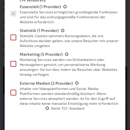
das will ich dir in diesem Artikel nochmal
Es folgt eine Liste der Service-Gruppen, für die eine Einwilligung
Essenziell
(1 Provider)
herunterbrechen.
Essenzielle Services ermöglichen grundlegende Funktionen
und sind für das ordnungsgemäße Funktionieren der
Wenn du die ganze Folge unseres Austauschs
Website erforderlich.
hören willst, empfehle ich dir das
Statistik
(1 Provider)
Statistik-Cookies sammeln Nutzungsdaten, die uns
nachfolgende Video. Das kannst du bequem
Aufschluss darüber geben, wie unsere Besucher mit unserer
beim Arbeiten am Smart Home anhören oder
Website umgehen.
mal zum Entspannen nutzen.
Marketing
(5 Provider)
Marketing Services werden von Drittanbietern oder
Herausgebern genutzt, um personalisierte Werbung
anzuzeigen. Sie tun dies, indem sie Besucher über Websites
hinweg verfolgen.
Externe Medien
(2 Provider)
Sie sehen gerade einen Platzhalterinhalt von
Inhalte von Videoplattformen und Social-Media-
YouTube
. Um auf den eigentlichen Inhalt
Plattformen werden standardmäßig blockiert. Wenn
zuzugreifen, klicken Sie auf die Schaltfläche
externe Services akzeptiert werden, ist für den Zugriff auf
unten. Bitte beachten Sie, dass dabei Daten an
diese Inhalte keine manuelle Einwilligung mehr erforderlich.
Drittanbieter weitergegeben werden.
Nicht-TCF-Standard
Mehr Informationen
Inhalt entsperren