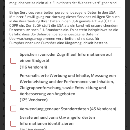
möglicherweise nicht alle Funktionen der Website verfügbar sind.
Mit Daniel aka The Smart Home Maker habe
Einige Services verarbeiten personenbezogene Daten in den USA.
ich über genau dieses Thema gesprochen. Wir
Mit Ihrer Einwilligung zur Nutzung dieser Services willigen Sie auch
in die Verarbeitung Ihrer Daten in den USA gemäß Art. 49 (1) lit. a
blicken zusammen darauf, was Local First
GDPR ein. Der EuGH stuft die USA als ein Land mit unzureichendem
Datenschutz nach EU-Standards ein. Es besteht beispielsweise die
praktisch bedeutet, welche Vor- und Nachteile
Gefahr, dass US-Behörden personenbezogene Daten in
es hat und wie du eine sinnvolle Hybrid-
Überwachungsprogrammen verarbeiten, ohne dass für
Europäerinnen und Europäer eine Klagemöglichkeit besteht.
Strategie baust.
Im Folgenden finden Sie eine Liste der Zwecke des IAB Transpare
Speichern von oder Zugriff auf Informationen auf
einem Endgerät
Denn aus meiner Sicht ist vor allem die hybride
(116 Vendoren)
Nutzung enorm entscheidend. Während die
Personalisierte Werbung und Inhalte, Messung von
Werbeleistung und der Performance von Inhalten,
einen konsequent alles lokal bauen, nutzen die
Zielgruppenforschung sowie Entwicklung und
anderen nur die Cloud. Ich glaube die Wahrheit
Verbesserung von Angeboten
für ein gutes Smart Home liegt irgendwo
(125 Vendoren)
dazwischen. Ein gesundes Mittelmaß
Verwendung genauer Standortdaten
(45 Vendoren)
sozusagen. Warum das so ist und wo die Cloud
Geräte anhand von aktiv angeforderten
vielleicht auch mal die Nase vorne haben kann,
Informationen identifizieren
(14 Vendoren)