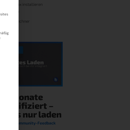
ine Wallbox installieren
ne Fragen?
sites
omkostenrechner
mäßig
e
4 Monate
lektrifiziert –
r als nur laden
terne im Community-Feedback