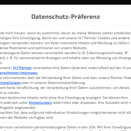
Datenschutz-Präferenz
rde mich freuen, wenn du zustimmst, bevor du meine Website weiter entdeckst
nötigen Ihre Einwilligung, damit wir und unsere 147 Partner Cookies und andere
logien verwenden können, um Ihnen relevante Inhalte und Werbung zu liefern.
IOBROKER
THEMEN
KATEGORIEN
SMART HOME SYSTE
Weise finanzieren und optimieren wir unsere Website.
enbezogene Daten können verarbeitet werden (z. B. Erkennungsmerkmale, IP-
en), z. B. für personalisierte Anzeigen und Inhalte oder zur Messung von Anzei
n.
 an der Wallbox laden
 unserer
147 Partner
verarbeiten Ihre Daten (jederzeit widerrufbar) auf der Gru
erechtigten Interesses
.
e Informationen über die Verwendung Ihrer Daten und über unsere Partner find
instellungen
oder in unserer Datenschutzerklärung.
teht keine Verpflichtung, der Verarbeitung Ihrer Daten zuzustimmen, um dieses
t zu nutzen.
beit mit hesotec electrify. Die Strom-, Installationskosten
Lu
nnen bestimmte Inhalte nicht ohne Ihre Einwilligung anzeigen. Sie können Ihre
l jederzeit unter
Einstellungen
widerrufen oder anpassen. Ihre Auswahl wird n
fährt. Das habe ich in den letzten 11
 Angebot angewendet.
Inhal
eachten Sie, dass aufgrund individueller Einstellungen möglicherweise nicht al
d tue ich auch heute noch mit meinem
onen der Website verfügbar sind.
er abgrundtief gehasst. Das Tanken.
 Services verarbeiten personenbezogene Daten in den USA. Mit Ihrer Einwilligun
Wie 