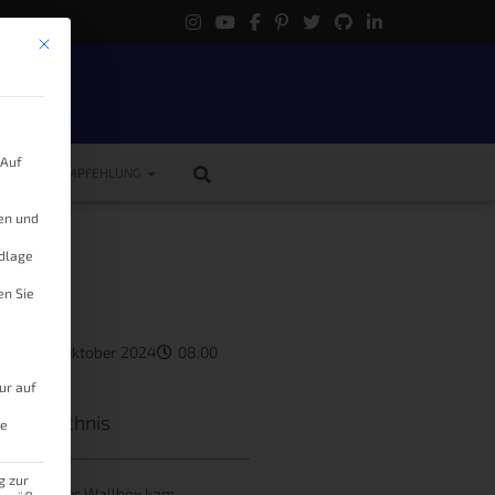
Mit diesem Button wird der Dialog geschlossen. Seine Funktionalität ist 
.
 Auf
ME
EMPFEHLUNG
gen und
ndlage
en Sie
kas
12. Oktober 2024
08:00
ur auf
tsverzeichnis
le
g zur
es zu meiner Wallbox kam