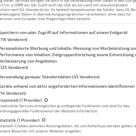
g dieser Services willigen Sie auch in die Verarbeitung Ihrer Daten in den USA
 (1) lit. a GDPR ein. Der EuGH stuft die USA als ein Land mit unzureichendem
chutz nach EU-Standards ein. Es besteht beispielsweise die Gefahr, dass US-B
enigen Augenblicken erledigt und dann
enbezogene Daten in Überwachungsprogrammen verarbeiten, ohne dass für
erinnen und Europäer eine Klagemöglichkeit besteht.
aran fand ich immer super nervig.
deraten Preisen. Oder die Tatsache, dass
genden finden Sie eine Liste der Zwecke des IAB Transparency and Con
Speichern von oder Zugriff auf Informationen auf einem Endgerät
Mein
Ich weiß es nicht. Ich kann es auch beim
(116 Vendoren)
M
sen.
Personalisierte Werbung und Inhalte, Messung von Werbeleistung un
Performance von Inhalten, Zielgruppenforschung sowie Entwicklung 
rend verändert. Denn ich tanke nicht
Verbesserung von Angeboten
Die 
 Fall wirklich einige Dinge auf ein
(125 Vendoren)
h
es länger als das Tanken dauert.
Verwendung genauer Standortdaten
(45 Vendoren)
eitrag zum
Laden an öffentlichen
Geräte anhand von aktiv angeforderten Informationen identifizieren
(14 Vendoren)
n diesem Artikel einen Blick auf meine
gt eine Liste der Service-Gruppen, für die eine Einwilligung erteilt we
Essenziell
(1 Provider)
 dass das Laden daheim ein ganz neues
Essenzielle Services ermöglichen grundlegende Funktionen und sind für das
ordnungsgemäße Funktionieren der Website erforderlich.
Inte
Statistik
(1 Provider)
n vorne an, damit du mich besser
Mein
Statistik-Cookies sammeln Nutzungsdaten, die uns Aufschluss darüber geben, 
unsere Besucher mit unserer Website umgehen.
Mei