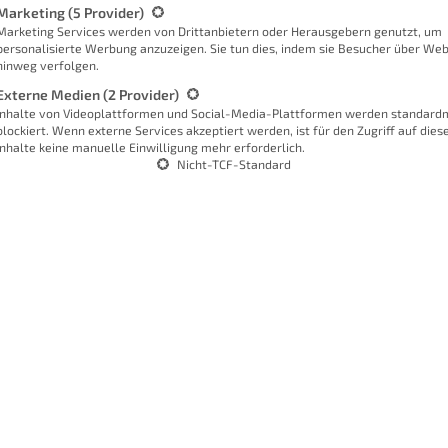
Marketing
(5 Provider)
E
Marketing Services werden von Drittanbietern oder Herausgebern genutzt, um
Offe
personalisierte Werbung anzuzeigen. Sie tun dies, indem sie Besucher über Web
hinweg verfolgen.
Str
Externe Medien
(2 Provider)
Inhalte von Videoplattformen und Social-Media-Plattformen werden standard
blockiert. Wenn externe Services akzeptiert werden, ist für den Zugriff auf dies
Inhalte keine manuelle Einwilligung mehr erforderlich.
Nicht-TCF-Standard
e
Meh
5 S