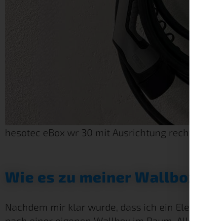
hesotec eBox wr 30 mit Ausrichtung rechts
Wie es zu meiner Wallbox k
Nachdem mir klar wurde, dass ich ein Elektroau
nach einer eigenen Wallbox im Raum. Allerding