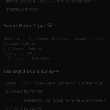
IKEA GRILLPLATS IN HOME ASSISTANT: GÜNSTIGE MATTER-
STECKDOSE IM TEST
Smart Home Tipps 💡
Home Assistant Smart Home
||
Home Assistant installieren
||
Home
Assistant vs ioBroker
Smart Home mit ioBroker
Elektroauto im Alltag
MQTT Basics
||
GitHub-Einführung
Das sagt die Community 📣
LUKAS
zu
PAPERLESS AI: KI-INTEGRATION FÜR AUTOMATISCHE
DOKUMENTENANALYSE
El Barto
zu
PAPERLESS AI: KI-INTEGRATION FÜR AUTOMATISCHE
DOKUMENTENANALYSE