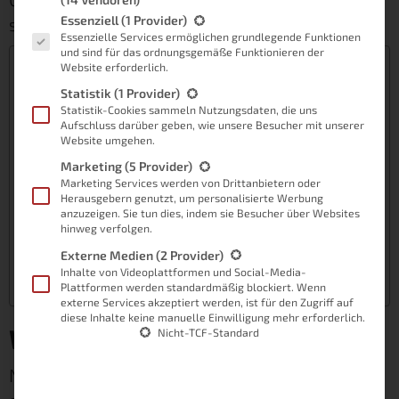
Es folgt eine Liste der Service-Gruppen, für die eine Einwilligung
Essenziell
(1 Provider)
sehr überspitzt.
Essenzielle Services ermöglichen grundlegende Funktionen
und sind für das ordnungsgemäße Funktionieren der
Inhaltsverzeichnis
Website erforderlich.
Statistik
(1 Provider)
Worum geht es eigentlich?
Statistik-Cookies sammeln Nutzungsdaten, die uns
Akkus im Allgemeinen – der Verschleiß
Aufschluss darüber geben, wie unsere Besucher mit unserer
Website umgehen.
Der Skandal – die iPhone Drosselung
Marketing
(5 Provider)
Apples Reaktion aufs Geschehen
Marketing Services werden von Drittanbietern oder
Herausgebern genutzt, um personalisierte Werbung
Das nächste riesige Problem
anzuzeigen. Sie tun dies, indem sie Besucher über Websites
hinweg verfolgen.
Geld, Geld, Geld – Apple soll bluten
Ist es das Ende von Apple?
Externe Medien
(2 Provider)
Inhalte von Videoplattformen und Social-Media-
Teste dein Gerät!
Plattformen werden standardmäßig blockiert. Wenn
externe Services akzeptiert werden, ist für den Zugriff auf
diese Inhalte keine manuelle Einwilligung mehr erforderlich.
Worum geht es eigentlich?
Nicht-TCF-Standard
Nun, vor einiger Zeit kam zu Tage, dass Apple