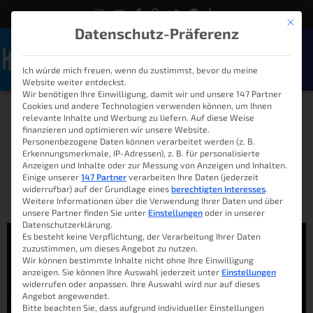
Mit die
Datenschutz-Präferenz
Ich würde mich freuen, wenn du zustimmst, bevor du meine
Naviga
Website weiter entdeckst.
iPhone Drosselung – Das
Wir benötigen Ihre Einwilligung, damit wir und unsere 147 Partner
Cookies und andere Technologien verwenden können, um Ihnen
relevante Inhalte und Werbung zu liefern. Auf diese Weise
Imperium Apple in der
finanzieren und optimieren wir unsere Website.
Personenbezogene Daten können verarbeitet werden (z. B.
Krise
Erkennungsmerkmale, IP-Adressen), z. B. für personalisierte
Anzeigen und Inhalte oder zur Messung von Anzeigen und Inhalten.
Einige unserer
147 Partner
verarbeiten Ihre Daten (jederzeit
widerrufbar) auf der Grundlage eines
berechtigten Interesses
.
Lukas
13. Januar 2018
14:15
Weitere Informationen über die Verwendung Ihrer Daten und über
unsere Partner finden Sie unter
Einstellungen
oder in unserer
Datenschutzerklärung.
Es besteht keine Verpflichtung, der Verarbeitung Ihrer Daten
zuzustimmen, um dieses Angebot zu nutzen.
Wir können bestimmte Inhalte nicht ohne Ihre Einwilligung
anzeigen. Sie können Ihre Auswahl jederzeit unter
Einstellungen
widerrufen oder anpassen. Ihre Auswahl wird nur auf dieses
Angebot angewendet.
Bitte beachten Sie, dass aufgrund individueller Einstellungen