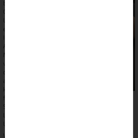
bringen, neue
Geräte zu kaufen.
Und wie geht nun
ein riesiges
Imperium wie
Apple damit um?
Man schweigt
vorerst. Man hofft,
dieses Problem
aussitzen zu
können. Doch
falsch gedacht! Der
Skandal baut sich weiter auf. Immer mehr
Leute werden darauf aufmerksam und das
Unternehmen gerät in Bedrängnis.
Was soll man dazu sagen? Ich finde es richtig.