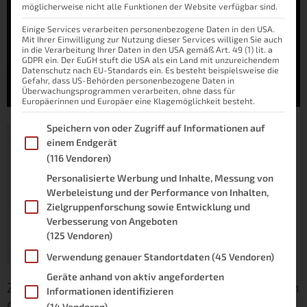
möglicherweise nicht alle Funktionen der Website verfügbar sind.
Einige Services verarbeiten personenbezogene Daten in den USA.
Mit Ihrer Einwilligung zur Nutzung dieser Services willigen Sie auch
in die Verarbeitung Ihrer Daten in den USA gemäß Art. 49 (1) lit. a
GDPR ein. Der EuGH stuft die USA als ein Land mit unzureichendem
Datenschutz nach EU-Standards ein. Es besteht beispielsweise die
Gefahr, dass US-Behörden personenbezogene Daten in
Überwachungsprogrammen verarbeiten, ohne dass für
Europäerinnen und Europäer eine Klagemöglichkeit besteht.
Im Folgenden finden Sie eine Liste der Zwecke des IAB Transpare
Speichern von oder Zugriff auf Informationen auf
Dein Akku ist nicht mehr der Neueste? Kein
einem Endgerät
Problem! Wir drosseln die Leistung deines
(116 Vendoren)
Smartphones. Du kommst zwar mit weniger
Personalisierte Werbung und Inhalte, Messung von
Energieverbrauch durch den Tag, brauchst aber
Werbeleistung und der Performance von Inhalten,
zum Schreiben deiner Nachricht auch 3x so viel
Zielgruppenforschung sowie Entwicklung und
Verbesserung von Angeboten
Zeit.
(125 Vendoren)
Gefällt dir nicht? Wieso? Wir finden das super!
Verwendung genauer Standortdaten
(45 Vendoren)
Geräte anhand von aktiv angeforderten
Zugegeben, das Szenario ist provokant. Aber im
Informationen identifizieren
Grunde gar nicht so falsch. Höchstens etwas
(14 Vendoren)