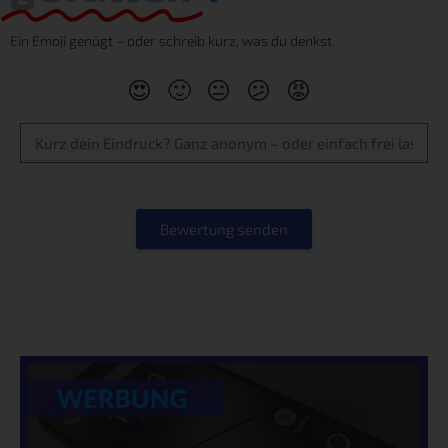
Ein Emoji genügt – oder schreib kurz, was du denkst.
😍
🙂
😐
😕
😡
Bewertung senden