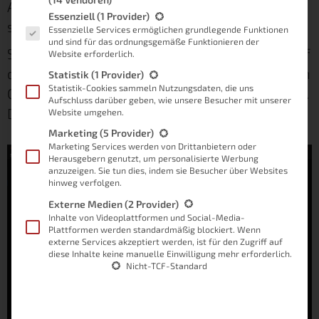
Automationen nicht aufeinander abgestimmt
Es folgt eine Liste der Service-Gruppen, für die eine Einwilligung
Essenziell
(1 Provider)
sind.
Essenzielle Services ermöglichen grundlegende Funktionen
und sind für das ordnungsgemäße Funktionieren der
Schauen wir also in diesem Artikel genauer auf
Website erforderlich.
das Thema. Ich möchte mir dir klären, wie man
Statistik
(1 Provider)
Statistik-Cookies sammeln Nutzungsdaten, die uns
OpenHAB und ioBroker parallel betreiben kann.
Aufschluss darüber geben, wie unsere Besucher mit unserer
Doch zuerst noch etwas zum Hintergrund.
Website umgehen.
Marketing
(5 Provider)
Marketing Services werden von Drittanbietern oder
Herausgebern genutzt, um personalisierte Werbung
anzuzeigen. Sie tun dies, indem sie Besucher über Websites
hinweg verfolgen.
Externe Medien
(2 Provider)
Inhalte von Videoplattformen und Social-Media-
Plattformen werden standardmäßig blockiert. Wenn
externe Services akzeptiert werden, ist für den Zugriff auf
diese Inhalte keine manuelle Einwilligung mehr erforderlich.
Nicht-TCF-Standard