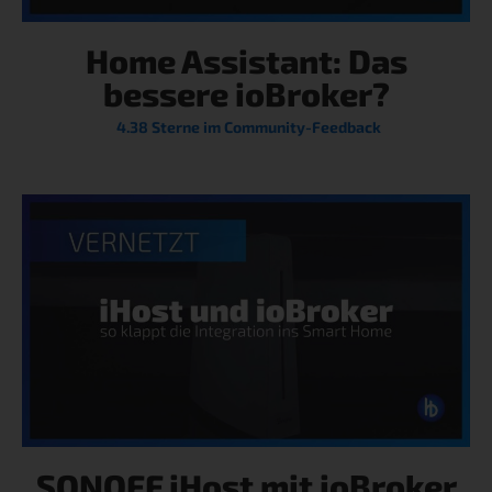
Home Assistant: Das
bessere ioBroker?
4.38 Sterne im Community-Feedback
SONOFF iHost mit ioBroker