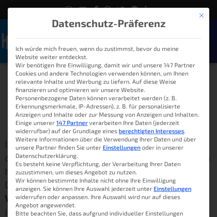
Mit die
Datenschutz-Präferenz
Ich würde mich freuen, wenn du zustimmst, bevor du meine
Naviga
Website weiter entdeckst.
ioBroker und OpenHAB
Wir benötigen Ihre Einwilligung, damit wir und unsere 147 Partner
Cookies und andere Technologien verwenden können, um Ihnen
relevante Inhalte und Werbung zu liefern. Auf diese Weise
gleichzeitig nutzen
finanzieren und optimieren wir unsere Website.
Personenbezogene Daten können verarbeitet werden (z. B.
Erkennungsmerkmale, IP-Adressen), z. B. für personalisierte
Anzeigen und Inhalte oder zur Messung von Anzeigen und Inhalten.
Lukas
22. April 2023
08:00
Einige unserer
147 Partner
verarbeiten Ihre Daten (jederzeit
widerrufbar) auf der Grundlage eines
berechtigten Interesses
.
Weitere Informationen über die Verwendung Ihrer Daten und über
Ich glaube in den letzten Tagen geschehen
unsere Partner finden Sie unter
Einstellungen
oder in unserer
doch noch Wunder. Nach mehr als zwei Jahren
Datenschutzerklärung.
Es besteht keine Verpflichtung, der Verarbeitung Ihrer Daten
habe ich es doch mal wieder gewagt, mit
zuzustimmen, um dieses Angebot zu nutzen.
Wir können bestimmte Inhalte nicht ohne Ihre Einwilligung
OpenHAB anzusehen. Genauer gesagt die
anzeigen. Sie können Ihre Auswahl jederzeit unter
Einstellungen
Version 3
, welche vor einiger Zeit erschienen
widerrufen oder anpassen. Ihre Auswahl wird nur auf dieses
Angebot angewendet.
ist. Hintergrund dazu war ein neues Gerät im
Bitte beachten Sie, dass aufgrund individueller Einstellungen