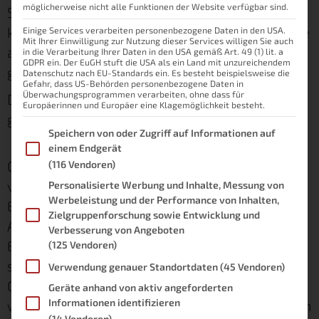
möglicherweise nicht alle Funktionen der Website verfügbar sind.
Smart Home, für das es im ioBroker noch
keinen Adapter gibt. Und schnell kam die Frage
Einige Services verarbeiten personenbezogene Daten in den USA.
Mit Ihrer Einwilligung zur Nutzung dieser Services willigen Sie auch
auf, ob man nicht ioBroker und OpenHAB
in die Verarbeitung Ihrer Daten in den USA gemäß Art. 49 (1) lit. a
GDPR ein. Der EuGH stuft die USA als ein Land mit unzureichendem
gleichzeitig nutzen kann.
Datenschutz nach EU-Standards ein. Es besteht beispielsweise die
Gefahr, dass US-Behörden personenbezogene Daten in
Überwachungsprogrammen verarbeiten, ohne dass für
Die kurze Antwort auf die Frage ist: Ja, das
Europäerinnen und Europäer eine Klagemöglichkeit besteht.
geht.
Im Folgenden finden Sie eine Liste der Zwecke des IAB Transpare
Speichern von oder Zugriff auf Informationen auf
einem Endgerät
Grundsätzlich kannst du in deinem Zuhause so
(116 Vendoren)
viele Systeme betreiben, wie du möchtest.
Personalisierte Werbung und Inhalte, Messung von
Werbeleistung und der Performance von Inhalten,
Einzig und allein die sinnvolle Aufteilung von
Zielgruppenforschung sowie Entwicklung und
Aufgaben spielt dabei dann eine große Rolle.
Verbesserung von Angeboten
Etwas vereinfacht gesagt musst du eben
(125 Vendoren)
schauen, dass sich beide Systeme nicht ins
Verwendung genauer Standortdaten
(45 Vendoren)
Gehege kommen. Ansonsten können die
Geräte anhand von aktiv angeforderten
Informationen identifizieren
wildesten Dinge passieren, insbesondere wenn
(14 Vendoren)