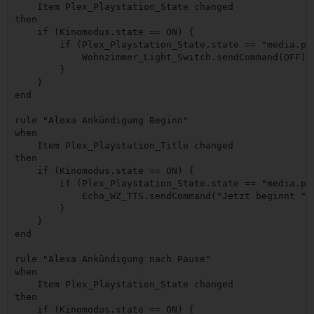
    Item Plex_Playstation_State changed

then

    if (Kinomodus.state == ON) {

        if (Plex_Playstation_State.state == "media.pl
            Wohnzimmer_Light_Switch.sendCommand(OFF)

        }

    }

end

rule "Alexa Ankündigung Beginn"

when

    Item Plex_Playstation_Title changed

then

    if (Kinomodus.state == ON) {

        if (Plex_Playstation_State.state == "media.pla
            Echo_WZ_TTS.sendCommand("Jetzt beginnt " +
        }

    }

end

rule "Alexa Ankündigung nach Pause"

when

    Item Plex_Playstation_State changed

then

    if (Kinomodus.state == ON) {
