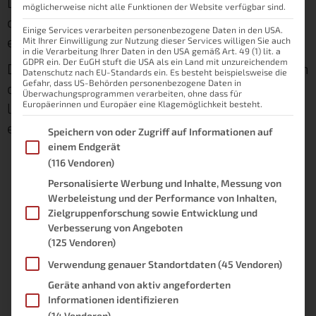
Den meisten fehlt jedoch die zündende Idee
möglicherweise nicht alle Funktionen der Website verfügbar sind.
oder die Technik, damit man sich selbst ein
Einige Services verarbeiten personenbezogene Daten in den USA.
eigenes Heimkino aufbauen kann.
Mit Ihrer Einwilligung zur Nutzung dieser Services willigen Sie auch
in die Verarbeitung Ihrer Daten in den USA gemäß Art. 49 (1) lit. a
GDPR ein. Der EuGH stuft die USA als ein Land mit unzureichendem
Damit soll nun Schluss sein! Denn es geht auch
Datenschutz nach EU-Standards ein. Es besteht beispielsweise die
Gefahr, dass US-Behörden personenbezogene Daten in
ohne sich teure Technik vom Profi einbauen zu
Überwachungsprogrammen verarbeiten, ohne dass für
Europäerinnen und Europäer eine Klagemöglichkeit besteht.
lassen oder die neuesten Geräte am Markt zu
erwerben.
Im Folgenden finden Sie eine Liste der Zwecke des IAB Transpare
Speichern von oder Zugriff auf Informationen auf
einem Endgerät
(116 Vendoren)
Personalisierte Werbung und Inhalte, Messung von
Werbeleistung und der Performance von Inhalten,
Zielgruppenforschung sowie Entwicklung und
Verbesserung von Angeboten
(125 Vendoren)
Verwendung genauer Standortdaten
(45 Vendoren)
Geräte anhand von aktiv angeforderten
Informationen identifizieren
(14 Vendoren)