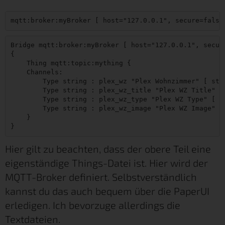
Bridge mqtt:broker:myBroker [ host="127.0.0.1", secure
{

    Thing mqtt:topic:mything {

    Channels:

        Type string : plex_wz "Plex Wohnzimmer" [ sta
        Type string : plex_wz_title "Plex WZ Title" [
        Type string : plex_wz_type "Plex WZ Type" [ s
        Type string : plex_wz_image "Plex WZ Image" [
    }

Hier gilt zu beachten, dass der obere Teil eine
eigenständige Things-Datei ist. Hier wird der
MQTT-Broker definiert. Selbstverständlich
kannst du das auch bequem über die PaperUI
erledigen. Ich bevorzuge allerdings die
Textdateien.