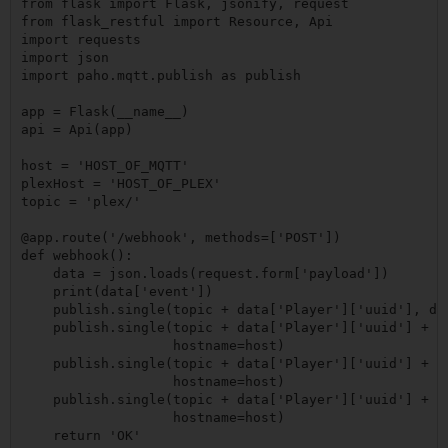
from flask import Flask, jsonify, request

from flask_restful import Resource, Api

import requests

import json

import paho.mqtt.publish as publish

app = Flask(__name__)

api = Api(app)

host = 'HOST_OF_MQTT'

plexHost = 'HOST_OF_PLEX'

topic = 'plex/'

@app.route('/webhook', methods=['POST'])

def webhook():

    data = json.loads(request.form['payload'])

    print(data['event'])

    publish.single(topic + data['Player']['uuid'], dat
    publish.single(topic + data['Player']['uuid'] + '/
                   hostname=host)

    publish.single(topic + data['Player']['uuid'] + '/
                   hostname=host)

    publish.single(topic + data['Player']['uuid'] + '
                   hostname=host)

    return 'OK'
