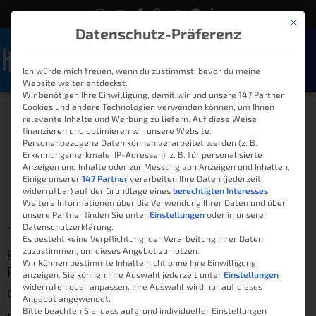
Mit die
Datenschutz-Präferenz
Ich würde mich freuen, wenn du zustimmst, bevor du meine
Naviga
Website weiter entdeckst.
Wir benötigen Ihre Einwilligung, damit wir und unsere 147 Partner
Cookies und andere Technologien verwenden können, um Ihnen
Heimkino im Smart Home
relevante Inhalte und Werbung zu liefern. Auf diese Weise
finanzieren und optimieren wir unsere Website.
mit Plex und Alexa
Personenbezogene Daten können verarbeitet werden (z. B.
Erkennungsmerkmale, IP-Adressen), z. B. für personalisierte
Anzeigen und Inhalte oder zur Messung von Anzeigen und Inhalten.
Einige unserer
147 Partner
verarbeiten Ihre Daten (jederzeit
widerrufbar) auf der Grundlage eines
berechtigten Interesses
.
Lukas
21. Dezember 2019
08:00
Weitere Informationen über die Verwendung Ihrer Daten und über
unsere Partner finden Sie unter
Einstellungen
oder in unserer
Datenschutzerklärung.
Träumst du nicht manchmal auch von der
Es besteht keine Verpflichtung, der Verarbeitung Ihrer Daten
großen Leinwand im eigenen Zuhause?
zuzustimmen, um dieses Angebot zu nutzen.
Wir können bestimmte Inhalte nicht ohne Ihre Einwilligung
Popcorn zum Film oder automatisch
anzeigen. Sie können Ihre Auswahl jederzeit unter
Einstellungen
widerrufen oder anpassen. Ihre Auswahl wird nur auf dieses
dimmenden Lichtern, sobald es losgeht?
Angebot angewendet.
Bitte beachten Sie, dass aufgrund individueller Einstellungen