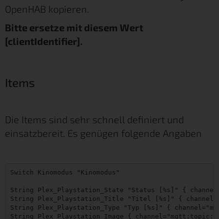
OpenHAB kopieren.
Bitte ersetze mit diesem Wert
[clientIdentifier].
Items
Die Items sind sehr schnell definiert und
einsatzbereit. Es genügen folgende Angaben
Switch Kinomodus "Kinomodus"

String Plex_Playstation_State "Status [%s]" { channel=
String Plex_Playstation_Title "Titel [%s]" { channel="
String Plex_Playstation_Type "Typ [%s]" { channel="mqt