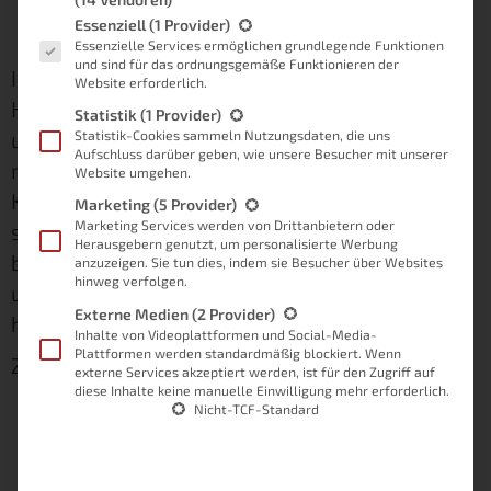
Es folgt eine Liste der Service-Gruppen, für die eine Einwilligung
Essenziell
(1 Provider)
Essenzielle Services ermöglichen grundlegende Funktionen
und sind für das ordnungsgemäße Funktionieren der
In diesem Artikel stelle ich dir mein Projekt
Website erforderlich.
Heimkino im Smart Home vor, in dem ich
Statistik
(1 Provider)
unterschiedliche Smart Home Geräte so
Statistik-Cookies sammeln Nutzungsdaten, die uns
Aufschluss darüber geben, wie unsere Besucher mit unserer
miteinander verknüpfe, dass ich meinen
Website umgehen.
Kinomodus automatisch starten lassen kann,
Marketing
(5 Provider)
Marketing Services werden von Drittanbietern oder
sobald Alexa das Kommando von mir
Herausgebern genutzt, um personalisierte Werbung
bekommt. Dabei greife ich unter anderem auf
anzuzeigen. Sie tun dies, indem sie Besucher über Websites
hinweg verfolgen.
unterschiedliche Inhalte zurück, die ich bereits
Externe Medien
(2 Provider)
hier im Blog als Thema behandelt habe.
Inhalte von Videoplattformen und Social-Media-
Plattformen werden standardmäßig blockiert. Wenn
Zu diesen Themen gehören:
externe Services akzeptiert werden, ist für den Zugriff auf
diese Inhalte keine manuelle Einwilligung mehr erforderlich.
Nicht-TCF-Standard
Harmony Hub von Logitech –
empfehlenswert?