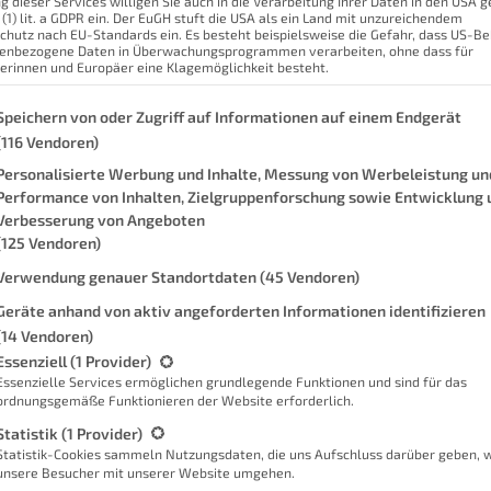
g dieser Services willigen Sie auch in die Verarbeitung Ihrer Daten in den USA
n Ergebnis präsentieren! In diesem
 (1) lit. a GDPR ein. Der EuGH stuft die USA als ein Land mit unzureichendem
E
lements Thermostat, der seit einigen
chutz nach EU-Standards ein. Es besteht beispielsweise die Gefahr, dass US-B
enbezogene Daten in Überwachungsprogrammen verarbeiten, ohne dass für
Info
hält. Der Beitrag reiht sich damit in
erinnen und Europäer eine Klagemöglichkeit besteht.
in.
genden finden Sie eine Liste der Zwecke des IAB Transparency and Con
Speichern von oder Zugriff auf Informationen auf einem Endgerät
Ein 
s Thermostat an sich gehen. Im Paket
(116 Vendoren)
cher in Kombination mit dem
Personalisierte Werbung und Inhalte, Messung von Werbeleistung un
Performance von Inhalten, Zielgruppenforschung sowie Entwicklung 
 nicht?
Verbesserung von Angeboten
(125 Vendoren)
Verwendung genauer Standortdaten
(45 Vendoren)
Geräte anhand von aktiv angeforderten Informationen identifizieren
(14 Vendoren)
gt eine Liste der Service-Gruppen, für die eine Einwilligung erteilt we
Essenziell
(1 Provider)
Essenzielle Services ermöglichen grundlegende Funktionen und sind für das
ordnungsgemäße Funktionieren der Website erforderlich.
Statistik
(1 Provider)
Statistik-Cookies sammeln Nutzungsdaten, die uns Aufschluss darüber geben, 
Sc
unsere Besucher mit unserer Website umgehen.