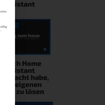
Assistant
sites
mäßig
e
ie ich Home
Assistant
gebracht habe,
eine eigenen
ehler zu lösen