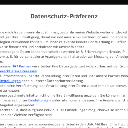
Datenschutz-Präferenz
rde mich freuen, wenn du zustimmst, bevor du meine Website weiter entdeckst
nötigen Ihre Einwilligung, damit wir und unsere 147 Partner Cookies und andere
logien verwenden können, um Ihnen relevante Inhalte und Werbung zu liefern.
IOBROKER
THEMEN
KATEGORIEN
SMART HOME SYSTE
Weise finanzieren und optimieren wir unsere Website.
enbezogene Daten können verarbeitet werden (z. B. Erkennungsmerkmale, IP-
en), z. B. für personalisierte Anzeigen und Inhalte oder zur Messung von Anzei
n.
nts Thermostat – Ausprobi
 unserer
147 Partner
verarbeiten Ihre Daten (jederzeit widerrufbar) auf der Gru
erechtigten Interesses
.
e Informationen über die Verwendung Ihrer Daten und über unsere Partner find
instellungen
oder in unserer Datenschutzerklärung.
teht keine Verpflichtung, der Verarbeitung Ihrer Daten zuzustimmen, um dieses
t zu nutzen.
icherweise zur Verfügung gestellt.
Lu
nnen bestimmte Inhalte nicht ohne Ihre Einwilligung anzeigen. Sie können Ihre
l jederzeit unter
Einstellungen
widerrufen oder anpassen. Ihre Auswahl wird n
 Angebot angewendet.
Inhal
eachten Sie, dass aufgrund individueller Einstellungen möglicherweise nicht al
rschiedener Probleme musste mein
onen der Website verfügbar sind.
schoben werden. Doch gute Nachrichten!
 Services verarbeiten personenbezogene Daten in den USA. Mit Ihrer Einwilligun
Das 