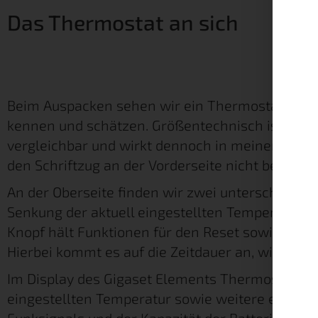
Das Thermostat an sich
Beim Auspacken sehen wir ein Thermostat, wie 
kennen und schätzen. Größentechnisch ist das 
vergleichbar und wirkt dennoch in meinem Fall 
den Schriftzug an der Vorderseite nicht beachtet
An der Oberseite finden wir zwei unterschiedli
Senkung der aktuell eingestellten Temperatur g
Knopf hält Funktionen für den Reset sowie die A
Hierbei kommt es auf die Zeitdauer an, wie lang
Im Display des Gigaset Elements Thermostats fi
eingestellten Temperatur sowie weitere ergänz
Funksignals und der Kapazität der Batterie.