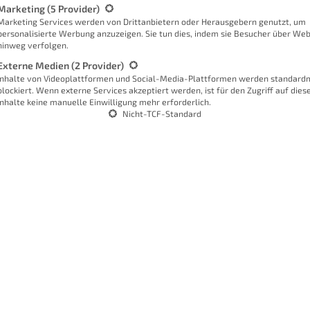
Marketing
(5 Provider)
Marketing Services werden von Drittanbietern oder Herausgebern genutzt, um
personalisierte Werbung anzuzeigen. Sie tun dies, indem sie Besucher über Web
hinweg verfolgen.
Externe Medien
(2 Provider)
Inhalte von Videoplattformen und Social-Media-Plattformen werden standard
blockiert. Wenn externe Services akzeptiert werden, ist für den Zugriff auf dies
Inhalte keine manuelle Einwilligung mehr erforderlich.
Nicht-TCF-Standard
W
bei
s
F
mostat von oben