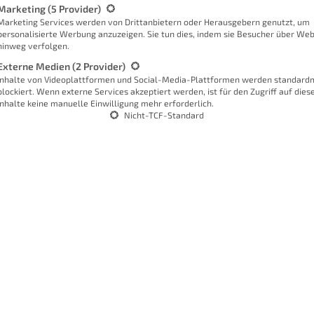
k
Sc
Marketing
(5 Provider)
Marketing Services werden von Drittanbietern oder Herausgebern genutzt, um
personalisierte Werbung anzuzeigen. Sie tun dies, indem sie Besucher über Web
hinweg verfolgen.
Externe Medien
(2 Provider)
Inhalte von Videoplattformen und Social-Media-Plattformen werden standard
blockiert. Wenn externe Services akzeptiert werden, ist für den Zugriff auf dies
Inhalte keine manuelle Einwilligung mehr erforderlich.
Nicht-TCF-Standard
W
bei
kung. Und auch wenn man gerade im
s
chland denkt
und vielleicht sogar eher
F
h ein Blick auf das Gadget von Gigaset