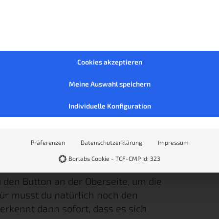
3A Batterie, so dass es unabhängig vom
tioniert werden kann. Zu Beginn musst
e Batterie in das Gerät einsetzen, um
Cookies akzeptieren
Meine Auswahl speichern
T8
Individuelle Konfiguration
 montieren, so dass das Innenleben des
ende sorgt außerdem dafür, dass das
Präferenzen
Datenschutzerklärung
Impressum
auffällt und sich besser in das Raumbild
Borlabs Cookie - TCF-CMP Id: 323
du den Button an der Oberseite, um die
für musst du natürlich noch den
erkennt dann sofort, dass es sich