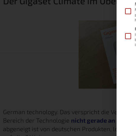
Der Gigaset Climate im Überblic
German technology. Das verspricht die Verpac
Bereich der Technologie
nicht gerade an Deuts
abgeneigt ist von deutschen Produkten, lohnt sic