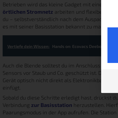
Betrieben wird das kleine Gadget mit einer CR12
örtlichen Stromnetz
arbeiten und flexibel posi
du – selbstverständlich nach dem Auspacken – di
es mit seiner Basisstation bekannt zu machen.
Vertiefe dein Wissen:
Hands on: Ecovacs Deebot Ozmo 
Auch die Blende solltest du im Anschluss daran
Sensors vor Staub und Co. geschützt ist. Die Bl
Gerät optisch nicht direkt als Elektronikbauteil 
einfügt.
Sobald du diese Schritte erledigt hast, drückst 
Verbindung
zur Basisstation
herzustellen. Hier
Paarungsmodus in der App aufrufen. Die Station 