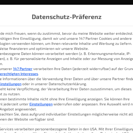
Datenschutz-Präferenz
rde mich freuen, wenn du zustimmst, bevor du meine Website weiter entdeckst
nötigen Ihre Einwilligung, damit wir und unsere 147 Partner Cookies und andere
logien verwenden können, um Ihnen relevante Inhalte und Werbung zu liefern.
IOBROKER
THEMEN
KATEGORIEN
SMART HOME SYSTE
Weise finanzieren und optimieren wir unsere Website.
enbezogene Daten können verarbeitet werden (z. B. Erkennungsmerkmale, IP-
en), z. B. für personalisierte Anzeigen und Inhalte oder zur Messung von Anzei
n.
ate im Test – Klein und gut
 unserer
147 Partner
verarbeiten Ihre Daten (jederzeit widerrufbar) auf der Gru
erechtigten Interesses
.
e Informationen über die Verwendung Ihrer Daten und über unsere Partner find
instellungen
oder in unserer Datenschutzerklärung.
teht keine Verpflichtung, der Verarbeitung Ihrer Daten zuzustimmen, um dieses
t zu nutzen.
gaset Climate zur Verfügung gestellt.
Luk
nnen bestimmte Inhalte nicht ohne Ihre Einwilligung anzeigen. Sie können Ihre
nk!
l jederzeit unter
Einstellungen
widerrufen oder anpassen. Ihre Auswahl wird n
 Angebot angewendet.
eachten Sie, dass aufgrund individueller Einstellungen möglicherweise nicht al
Inhal
onen der Website verfügbar sind.
 ist?
Im Smart Home
kann man
 Services verarbeiten personenbezogene Daten in den USA. Mit Ihrer Einwilligun