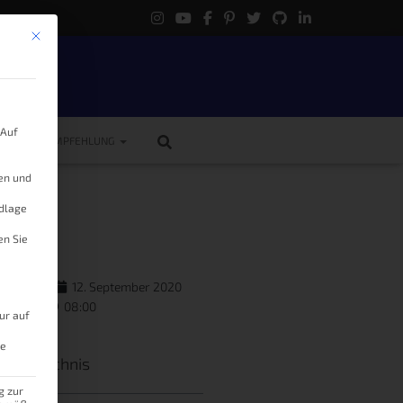
Mit diesem Button wird der Dialog geschlossen. Seine Funktionalität ist 
.
 Auf
ME
EMPFEHLUNG
gen und
?
ndlage
en Sie
as Knöller
12. September 2020
08:00
ur auf
le
tsverzeichnis
g zur