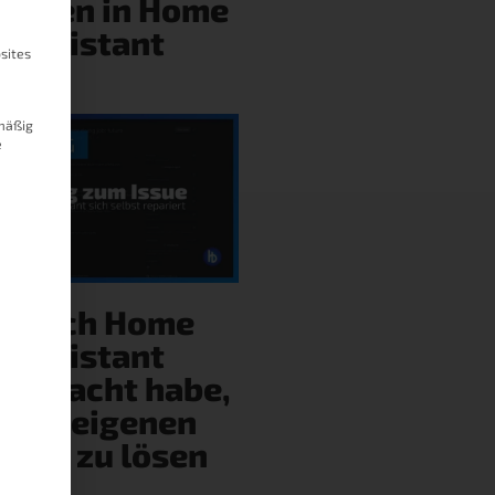
hulden in Home
Assistant
sites
mäßig
e
ie ich Home
Assistant
gebracht habe,
eine eigenen
ehler zu lösen