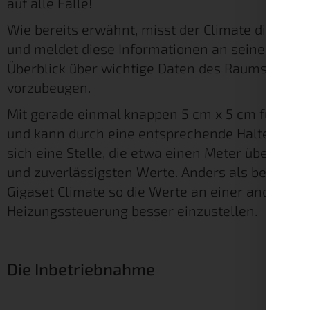
auf alle Fälle!
Wie bereits erwähnt, misst der Climate die Tem
und meldet diese Informationen an seine Zentr
Überblick über wichtige Daten des Raums, um z
vorzubeugen.
Mit gerade einmal knappen 5 cm x 5 cm fügt er s
und kann durch eine entsprechende Halterung s
sich eine Stelle, die etwa einen Meter über dem 
und zuverlässigsten Werte. Anders als beispiel
Gigaset Climate so die Werte an einer anderen 
Heizungssteuerung besser einzustellen.
Die Inbetriebnahme