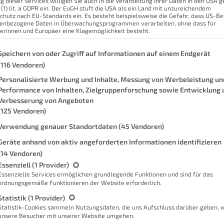
g dieser Services willigen Sie auch in die Verarbeitung Ihrer Daten in den USA
ionen auslösen. Doch wie feucht ist es
 (1) lit. a GDPR ein. Der EuGH stuft die USA als ein Land mit unzureichendem
Der 
er Gigaset Climate für dich klären!
chutz nach EU-Standards ein. Es besteht beispielsweise die Gefahr, dass US-B
enbezogene Daten in Überwachungsprogrammen verarbeiten, ohne dass für
D
erinnen und Europäer eine Klagemöglichkeit besteht.
m Trocknen auf und merke dann öfters
Der 
um entspricht. Aber die Frage, ab wann
genden finden Sie eine Liste der Zwecke des IAB Transparency and Con
Speichern von oder Zugriff auf Informationen auf einem Endgerät
ren. Dafür habe ich mir nun den Climate
(116 Vendoren)
Weit
 kann. Außerdem verfügt er über einen
Personalisierte Werbung und Inhalte, Messung von Werbeleistung un
Wie 
Performance von Inhalten, Zielgruppenforschung sowie Entwicklung 
h multifunktional einsetzbar, um dir das
Verbesserung von Angeboten
(125 Vendoren)
e vorstellen und dir einen kurzen
Verwendung genauer Standortdaten
(45 Vendoren)
inem extra Beitrag vorstellen (
und
Geräte anhand von aktiv angeforderten Informationen identifizieren
ren Funktionen eingehen. Allerdings
(14 Vendoren)
gt eine Liste der Service-Gruppen, für die eine Einwilligung erteilt we
Essenziell
(1 Provider)
starten, da die Zentrale ohne
Essenzielle Services ermöglichen grundlegende Funktionen und sind für das
reitet.
ordnungsgemäße Funktionieren der Website erforderlich.
Statistik
(1 Provider)
Statistik-Cookies sammeln Nutzungsdaten, die uns Aufschluss darüber geben, 
unsere Besucher mit unserer Website umgehen.