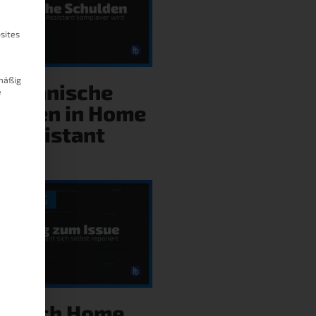
sites
mäßig
Technische
e
hulden in Home
Assistant
ie ich Home