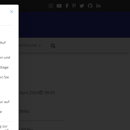
Mit diesem Button wird der Dialog geschlossen. Seine Funktionalität ist 
.
 Auf
ME
EMPFEHLUNG
gen und
ndlage
en Sie
ukas
20. April 2024
08:00
ur auf
tsverzeichnis
le
g zur
acs Winbot W1 Pro