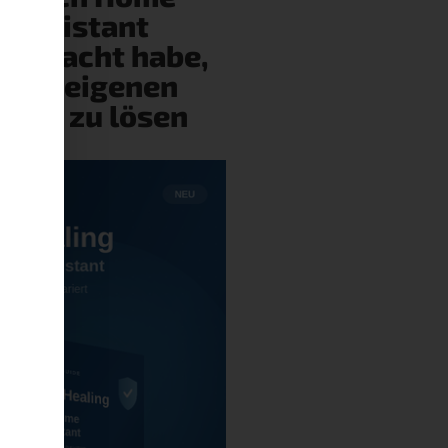
Assistant
gebracht habe,
eine eigenen
ehler zu lösen