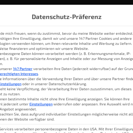
Datenschutz-Präferenz
rde mich freuen, wenn du zustimmst, bevor du meine Website weiter entdeckst
nötigen Ihre Einwilligung, damit wir und unsere 147 Partner Cookies und andere
logien verwenden können, um Ihnen relevante Inhalte und Werbung zu liefern.
IOBROKER
THEMEN
KATEGORIEN
SMART HOME SYSTE
Weise finanzieren und optimieren wir unsere Website.
enbezogene Daten können verarbeitet werden (z. B. Erkennungsmerkmale, IP-
en), z. B. für personalisierte Anzeigen und Inhalte oder zur Messung von Anzei
n.
Winbot W1 Pro im Check
 unserer
147 Partner
verarbeiten Ihre Daten (jederzeit widerrufbar) auf der Gru
erechtigten Interesses
.
e Informationen über die Verwendung Ihrer Daten und über unsere Partner find
instellungen
oder in unserer Datenschutzerklärung.
teht keine Verpflichtung, der Verarbeitung Ihrer Daten zuzustimmen, um dieses
t zu nutzen.
eitet hat mein herzlichstes Mitgefühl.
L
nnen bestimmte Inhalte nicht ohne Ihre Einwilligung anzeigen. Sie können Ihre
 zur Herausforderung werden, nicht nur
l jederzeit unter
Einstellungen
widerrufen oder anpassen. Ihre Auswahl wird n
 Angebot angewendet.
aushalt. Doch auch hier kann das Smart
Inhal
eachten Sie, dass aufgrund individueller Einstellungen möglicherweise nicht al
onen der Website verfügbar sind.
igten unter die Arme greifen.
 Services verarbeiten personenbezogene Daten in den USA. Mit Ihrer Einwilligun
Ecov