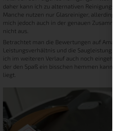
daher kann ich zu alternativen Reinigungsmittel
Manche nutzen nur Glasreiniger, allerdings wäre
mich jedoch auch in der genauen Zusammensetz
nicht aus.
Betrachtet man die Bewertungen auf Amazon, so
Leistungsverhältnis und die Saugleistung hervor.
ich im weiteren Verlauf auch noch eingehen möc
der den Spaß ein bisschen hemmen kann. Aber au
liegt.