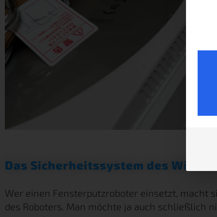
Das Sicherheitssystem des Winbot
Wer einen Fensterputzroboter einsetzt, macht s
des Roboters. Man möchte ja auch schließlich n