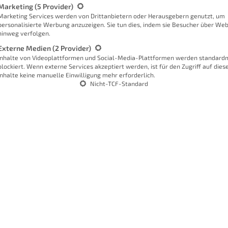
Marketing
(5 Provider)
Marketing Services werden von Drittanbietern oder Herausgebern genutzt, um
personalisierte Werbung anzuzeigen. Sie tun dies, indem sie Besucher über Web
hinweg verfolgen.
Externe Medien
(2 Provider)
Inhalte von Videoplattformen und Social-Media-Plattformen werden standard
blockiert. Wenn externe Services akzeptiert werden, ist für den Zugriff auf dies
boter des Herstellers Ecovacs. Er
Inhalte keine manuelle Einwilligung mehr erforderlich.
Sc
Nicht-TCF-Standard
ung von Fenstern bei einer Saugleistung
ort- und Aufbewahrungstasche daher,
ungstechnologie (die wir auf die Probe
einen Reinigungsplan anzulegen. Er lässt
euern, die Zugriff auf weitere
 Wassertank (60 ml), der gleichzeitig
e immer empfiehlt der Hersteller
W
ese Empfehlung habe ich mich gehalten,