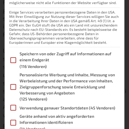
Fensterkontakte, mit denen wir vor kurzer Zeit
möglicherweise nicht alle Funktionen der Website verfügbar sind.
gespielt haben. Diese Fensterkontakte lassen
Einige Services verarbeiten personenbezogene Daten in den USA.
Mit Ihrer Einwilligung zur Nutzung dieser Services willigen Sie auch
sich auch als Türkontakte nutzen, ich spreche
in die Verarbeitung Ihrer Daten in den USA gemäß Art. 49 (1) lit. a
in diesem Beitrag allerdings vorwiegend von
GDPR ein. Der EuGH stuft die USA als ein Land mit unzureichendem
Datenschutz nach EU-Standards ein. Es besteht beispielsweise die
Fensterkontakten.
Gefahr, dass US-Behörden personenbezogene Daten in
Überwachungsprogrammen verarbeiten, ohne dass für
Europäerinnen und Europäer eine Klagemöglichkeit besteht.
Unser Szenario sah vor, dass wir in Openhab
Im Folgenden finden Sie eine Liste der Zwecke des IAB Transpare
Speichern von oder Zugriff auf Informationen auf
sehen können, ob derzeit Fenster geöffnet
einem Endgerät
sind. Wenn man die Wohnung verlässt, kann
(116 Vendoren)
uns der Raspberry Pi eine Nachricht hinterher
Personalisierte Werbung und Inhalte, Messung von
Werbeleistung und der Performance von Inhalten,
schicken, dass nicht alle Fenster geschlossen
Zielgruppenforschung sowie Entwicklung und
sind. Denkbar wäre auch, dass der Raspberry Pi
Verbesserung von Angeboten
als Alarmmeldesystem fungiert und einen
(125 Vendoren)
Alarmton auslöst, sofern ein Fenster geöffnet
Verwendung genauer Standortdaten
(45 Vendoren)
wird und keiner anwesend ist.
Geräte anhand von aktiv angeforderten
Informationen identifizieren
Für welches Szenario auch immer man sich
(14 Vendoren)