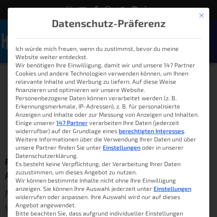
Mit die
Datenschutz-Präferenz
Ich würde mich freuen, wenn du zustimmst, bevor du meine
Naviga
Website weiter entdeckst.
Drahtlose
Wir benötigen Ihre Einwilligung, damit wir und unsere 147 Partner
Cookies und andere Technologien verwenden können, um Ihnen
relevante Inhalte und Werbung zu liefern. Auf diese Weise
Fensterkontakte mit
finanzieren und optimieren wir unsere Website.
Personenbezogene Daten können verarbeitet werden (z. B.
OpenHAB
Erkennungsmerkmale, IP-Adressen), z. B. für personalisierte
Anzeigen und Inhalte oder zur Messung von Anzeigen und Inhalten.
Einige unserer
147 Partner
verarbeiten Ihre Daten (jederzeit
widerrufbar) auf der Grundlage eines
berechtigten Interesses
.
Lukas Knöller
26. Mai 2018
08:00
Weitere Informationen über die Verwendung Ihrer Daten und über
unsere Partner finden Sie unter
Einstellungen
oder in unserer
Datenschutzerklärung.
Fensterkontakte sind nicht nur etwas für
Es besteht keine Verpflichtung, der Verarbeitung Ihrer Daten
zuzustimmen, um dieses Angebot zu nutzen.
Alarmanlagen!
Wir können bestimmte Inhalte nicht ohne Ihre Einwilligung
anzeigen. Sie können Ihre Auswahl jederzeit unter
Einstellungen
Mit diesem Satz möchte ich in diesen Beitrag
widerrufen oder anpassen. Ihre Auswahl wird nur auf dieses
starten. Ich erzähle dir hier etwas über
Angebot angewendet.
Bitte beachten Sie, dass aufgrund individueller Einstellungen