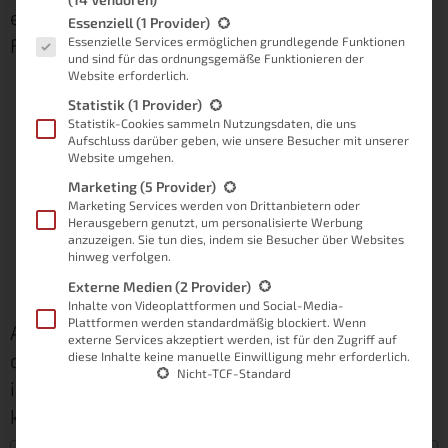
entscheidet, es gibt genügend Möglichkeiten
Es folgt eine Liste der Service-Gruppen, für die eine Einwilligung
Essenziell
(1 Provider)
Fensterkontakte im Smart Home einzusetzen.
Essenzielle Services ermöglichen grundlegende Funktionen
und sind für das ordnungsgemäße Funktionieren der
Website erforderlich.
Statistik
(1 Provider)
Statistik-Cookies sammeln Nutzungsdaten, die uns
Aufschluss darüber geben, wie unsere Besucher mit unserer
Website umgehen.
Marketing
(5 Provider)
Marketing Services werden von Drittanbietern oder
Herausgebern genutzt, um personalisierte Werbung
anzuzeigen. Sie tun dies, indem sie Besucher über Websites
hinweg verfolgen.
Externe Medien
(2 Provider)
Inhalte von Videoplattformen und Social-Media-
Plattformen werden standardmäßig blockiert. Wenn
Aus diesem Grund erkläre ich dir nun, wie du
externe Services akzeptiert werden, ist für den Zugriff auf
deine Fensterkontakte in dein Smart Home
diese Inhalte keine manuelle Einwilligung mehr erforderlich.
Nicht-TCF-Standard
integrieren kannst. Damit das problemlos
klappt, nutzen wir den CUL-Stick von Busware.