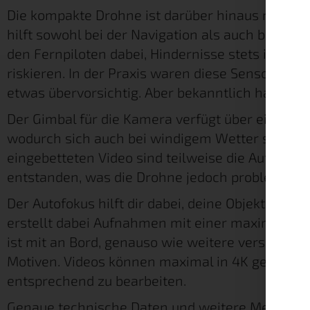
Die kompakte Drohne ist darüber hinaus mit GPS
hilft sowohl bei der Navigation als auch bei der
den Fernpiloten dabei, Hindernisse stets im Bli
riskieren. In der Praxis waren diese Sensoren 
etwas übervorsichtig. Aber bekanntlich hat Vorsi
Der Gimbal für die Kamera verfügt über eine mot
wodurch sich auch bei windigem Wetter stabil
eingebetteten Video sind teilweise die Aufnah
entstanden, was die Drohne jedoch problemlos 
Der Autofokus hilft dir dabei, deine Objekte imm
erstellt dabei Aufnahmen mit einer maximalen 
ist mit an Bord, genauso wie weitere verschied
Motiven. Videos können maximal in 4K gefilmt 
entsprechend zu bearbeiten.
Genaue technische Daten und weitere Merkmale 