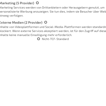
Marketing
(5 Provider)
he Spezifikationen
4 S
Marketing Services werden von Drittanbietern oder Herausgebern genutzt, um
personalisierte Werbung anzuzeigen. Sie tun dies, indem sie Besucher über Web
hinweg verfolgen.
net sich daher perfekt für Einsteiger.
Externe Medien
(2 Provider)
abei nicht nur besonders leicht,
Inhalte von Videoplattformen und Social-Media-Plattformen werden standard
blockiert. Wenn externe Services akzeptiert werden, ist für den Zugriff auf dies
ht sie eine maximale Geschwindigkeit
Inhalte keine manuelle Einwilligung mehr erforderlich.
Nicht-TCF-Standard
eeindruckend und in der Realität
ich jedoch auch die Batterie schnell
Ja
 von 21,6 km/h und absoluter Windstille
Minuten schaffen. In der Praxis wird das
 seinem Flugverhalten sehr stark
 Dass sie sich bis zu 18 km entfernen
. Die Drohne muss immer in Sichtweise
mehr als 18 km in die Ferne blicken und