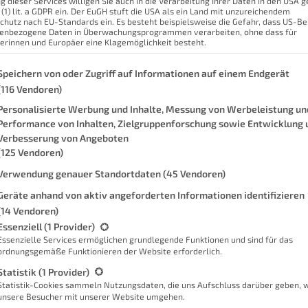
g dieser Services willigen Sie auch in die Verarbeitung Ihrer Daten in den USA
 (1) lit. a GDPR ein. Der EuGH stuft die USA als ein Land mit unzureichendem
chutz nach EU-Standards ein. Es besteht beispielsweise die Gefahr, dass US-B
enbezogene Daten in Überwachungsprogrammen verarbeiten, ohne dass für
allorca
(und natürlich in meiner
Kauf
erinnen und Europäer eine Klagemöglichkeit besteht.
. Dabei ist ein Video entstanden, das
Spez
genden finden Sie eine Liste der Zwecke des IAB Transparency and Con
Aufnahmen mischt. Das Video habe ich
Speichern von oder Zugriff auf Informationen auf einem Endgerät
(116 Vendoren)
 dir einen Eindruck verschaffen kannst.
Fazi
Personalisierte Werbung und Inhalte, Messung von Werbeleistung un
eht, sollten wir uns das Teil etwas
Performance von Inhalten, Zielgruppenforschung sowie Entwicklung 
ht einen laienhaften Erfahrungsbericht
Verbesserung von Angeboten
(125 Vendoren)
tmerkmale der DJI Mini 3 Pro und
Verwendung genauer Standortdaten
(45 Vendoren)
 genaue Modell, welches ich mir
.
Geräte anhand von aktiv angeforderten Informationen identifizieren
(14 Vendoren)
em E-Auto unterwegs. Wenn du dazu
gt eine Liste der Service-Gruppen, für die eine Einwilligung erteilt we
Essenziell
(1 Provider)
t, dann schau unbedingt vorbei!
Essenzielle Services ermöglichen grundlegende Funktionen und sind für das
ordnungsgemäße Funktionieren der Website erforderlich.
Ja
Statistik
(1 Provider)
Statistik-Cookies sammeln Nutzungsdaten, die uns Aufschluss darüber geben, 
unsere Besucher mit unserer Website umgehen.