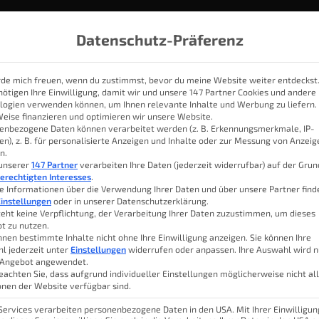
Datenschutz-Präferenz
rde mich freuen, wenn du zustimmst, bevor du meine Website weiter entdeckst
nötigen Ihre Einwilligung, damit wir und unsere 147 Partner Cookies und andere
logien verwenden können, um Ihnen relevante Inhalte und Werbung zu liefern.
IOBROKER
THEMEN
KATEGORIEN
SMART HOME SYSTE
Weise finanzieren und optimieren wir unsere Website.
enbezogene Daten können verarbeitet werden (z. B. Erkennungsmerkmale, IP-
en), z. B. für personalisierte Anzeigen und Inhalte oder zur Messung von Anzei
n.
ein Profi: Die DJI Mini 3 Pro
 unserer
147 Partner
verarbeiten Ihre Daten (jederzeit widerrufbar) auf der Gru
erechtigten Interesses
.
e Informationen über die Verwendung Ihrer Daten und über unsere Partner find
instellungen
oder in unserer Datenschutzerklärung.
teht keine Verpflichtung, der Verarbeitung Ihrer Daten zuzustimmen, um dieses
t zu nutzen.
 nicht so leicht. Und ich weiß auch gar
Lukas 
nnen bestimmte Inhalte nicht ohne Ihre Einwilligung anzeigen. Sie können Ihre
Drohne am Markt ist. Doch für mich ist
l jederzeit unter
Einstellungen
widerrufen oder anpassen. Ihre Auswahl wird n
 Angebot angewendet.
 und schöne Aufnahmen aus der Luft
Inhal
eachten Sie, dass aufgrund individueller Einstellungen möglicherweise nicht al
onen der Website verfügbar sind.
sonders leicht, was insbesondere bei
Rolle spielt.
 Services verarbeiten personenbezogene Daten in den USA. Mit Ihrer Einwilligun