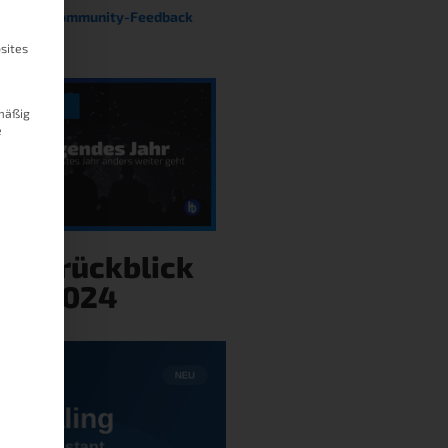
terne im Community-Feedback
sites
mäßig
e
hresrückblick
2024