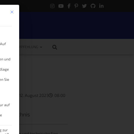
Mit diesem Button wird der Dialog geschlossen. Seine Funktionalität ist 
.
 Auf
ME
EMPFEHLUNG
gen und
ndlage
en Sie
Knöller
12. August 2023
08:00
ur auf
tsverzeichnis
le
g zur
Hauptmerkmale und technische Spezifikationen