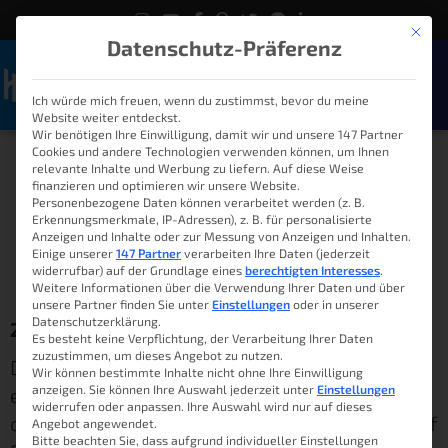
Mit die
Datenschutz-Präferenz
Ich würde mich freuen, wenn du zustimmst, bevor du meine
Naviga
Website weiter entdeckst.
Wir benötigen Ihre Einwilligung, damit wir und unsere 147 Partner
Cookies und andere Technologien verwenden können, um Ihnen
Datenvolumen: Das
relevante Inhalte und Werbung zu liefern. Auf diese Weise
finanzieren und optimieren wir unsere Website.
ewige Leiden
Personenbezogene Daten können verarbeitet werden (z. B.
Erkennungsmerkmale, IP-Adressen), z. B. für personalisierte
Anzeigen und Inhalte oder zur Messung von Anzeigen und Inhalten.
Einige unserer
147 Partner
verarbeiten Ihre Daten (jederzeit
widerrufbar) auf der Grundlage eines
berechtigten Interesses
.
Lukas
9. August 2016
12:05
Weitere Informationen über die Verwendung Ihrer Daten und über
unsere Partner finden Sie unter
Einstellungen
oder in unserer
Datenschutzerklärung.
24 Stunden online
Es besteht keine Verpflichtung, der Verarbeitung Ihrer Daten
zuzustimmen, um dieses Angebot zu nutzen.
Das ist heute keine Seltenheit. Wir sind
Wir können bestimmte Inhalte nicht ohne Ihre Einwilligung
anzeigen. Sie können Ihre Auswahl jederzeit unter
Einstellungen
erreichbar per Mail, über WhatsApp und
widerrufen oder anpassen. Ihre Auswahl wird nur auf dieses
checken hin und wieder die neuesten Posts auf
Angebot angewendet.
Bitte beachten Sie, dass aufgrund individueller Einstellungen