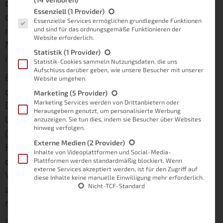
die Deutsche Telekom nun Anschlüsse
Es folgt eine Liste der Service-Gruppen, für die eine Einwilligung
Essenziell
(1 Provider)
drosseln will. Was macht man dann? Schaut
Essenzielle Services ermöglichen grundlegende Funktionen
man online noch Filme? Hört man online noch
und sind für das ordnungsgemäße Funktionieren der
Website erforderlich.
Musik? Wie läuft das, wenn mehrere Rechner
Statistik
(1 Provider)
ihre Updates beziehen?
Statistik-Cookies sammeln Nutzungsdaten, die uns
Aufschluss darüber geben, wie unsere Besucher mit unserer
Es gibt einige Personen, die sich gerade um
Website umgehen.
den Punkt Updates kaum Gedanken machen.
Marketing
(5 Provider)
Marketing Services werden von Drittanbietern oder
Doch nun steht das Windows 10 Anniversary
Herausgebern genutzt, um personalisierte Werbung
Update bereit, welches auch knapp 3 GB
anzuzeigen. Sie tun dies, indem sie Besucher über Websites
hinweg verfolgen.
(meines Wissens nach) umfasst.
Externe Medien
(2 Provider)
Hat man nun daheim Laptop und PC stehen,
Inhalte von Videoplattformen und Social-Media-
dann fallen hierfür gleich mal knapp 6 GB an.
Plattformen werden standardmäßig blockiert. Wenn
externe Services akzeptiert werden, ist für den Zugriff auf
Viele Haushalte haben jedoch mehr als nur
diese Inhalte keine manuelle Einwilligung mehr erforderlich.
Nicht-TCF-Standard
zwei Geräte. Somit steigt das Volumen hierfür
nochmals an.
Ich denke, dass das Volumen bevor man