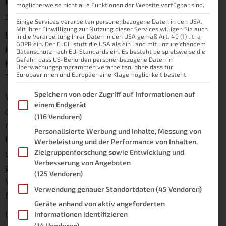
Facebook. Wir sind ständig vernetzt und das
möglicherweise nicht alle Funktionen der Website verfügbar sind.
sorgt für viele Daten.
Einige Services verarbeiten personenbezogene Daten in den USA.
Mit Ihrer Einwilligung zur Nutzung dieser Services willigen Sie auch
Laut Bundesnetzagentur verbraucht ein
in die Verarbeitung Ihrer Daten in den USA gemäß Art. 49 (1) lit. a
GDPR ein. Der EuGH stuft die USA als ein Land mit unzureichendem
Haushalt im Monat 22 GB Datenvolumen.*
Datenschutz nach EU-Standards ein. Es besteht beispielsweise die
Gefahr, dass US-Behörden personenbezogene Daten in
Hierbei ist nicht das Volumen der Deutschen
Überwachungsprogrammen verarbeiten, ohne dass für
Europäerinnen und Europäer eine Klagemöglichkeit besteht.
Telekom für deren IPTV eingerechnet.
Im Folgenden finden Sie eine Liste der Zwecke des IAB Transpare
Speichern von oder Zugriff auf Informationen auf
Was soll man dazu sagen? Heute haben wir
einem Endgerät
das Jahr 2016 und die Datenmenge dürfte
(116 Vendoren)
rasant angestiegen sein.
Personalisierte Werbung und Inhalte, Messung von
Ich komme im Monat daheim nahezu nie mit
Werbeleistung und der Performance von Inhalten,
unter 100 GB pro Monat zurecht. Es wird
Zielgruppenforschung sowie Entwicklung und
Verbesserung von Angeboten
gestreamt (Musik und Video), gesurft, per
(125 Vendoren)
Videochat geredet, … Die Leitung glüht
Verwendung genauer Standortdaten
(45 Vendoren)
förmlich.
Geräte anhand von aktiv angeforderten
Umso erschreckender war die Nachricht, dass
Informationen identifizieren
(14 Vendoren)