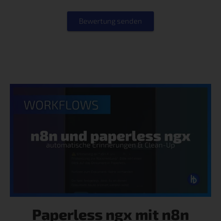
Bewertung senden
Paperless ngx mit n8n